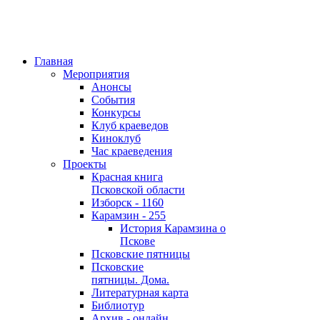
Главная
Мероприятия
Анонсы
События
Конкурсы
Клуб краеведов
Киноклуб
Час краеведения
Проекты
Красная книга
Псковской области
Изборск - 1160
Карамзин - 255
История Карамзина о
Пскове
Псковские пятницы
Псковские
пятницы. Дома.
Литературная карта
Библиотур
Архив - онлайн