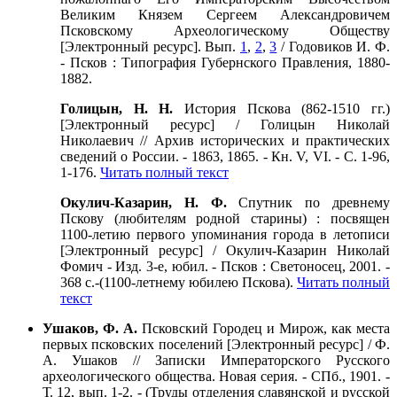
Великим Князем Сергеем Александровичем
Псковскому Археологическому Обществу
[Электронный ресурс]. Вып.
1
,
2
,
3
/ Годовиков И. Ф.
- Псков : Типография Губернского Правления, 1880-
1882.
Голицын, Н. Н.
История Пскова (862-1510 гг.)
[Электронный ресурс] / Голицын Николай
Николаевич // Архив исторических и практических
сведений о России. - 1863, 1865. - Кн. V, VI. - С. 1-96,
1-176.
Читать полный текст
Окулич-Казарин, Н. Ф.
Спутник по древнему
Пскову (любителям родной старины) : посвящен
1100-летию первого упоминания города в летописи
[Электронный ресурс] / Окулич-Казарин Николай
Фомич - Изд. 3-е, юбил. - Псков : Светоносец, 2001. -
368 с.-(1100-летнему юбилею Пскова).
Читать полный
текст
Ушаков, Ф. А.
Псковский Городец и Мирож, как места
первых псковских поселений [Электронный ресурс] / Ф.
А. Ушаков // Записки Императорского Русского
археологического общества. Новая серия. - СПб., 1901. -
Т. 12, вып. 1-2. - (Труды отделения славянской и русской