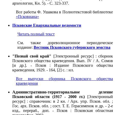
археологии, Кн. 5). - С. 323-337.
Все работы Ф. Ушакова в Полнотекстовой библиотеке
«Псковиана»
Псковские Епархиальные ведомости
Читать полный текст
См. также дореволюционное периодическое
издание:
Вестник Псковского губернского земства
"Познай свой край"
[Электронный ресурс] : сборник
Псковского общества краеведения. Вып. IV / А. Сомов
[и др.]. - Псков : Издание Псковского общества
краеведения, 1929. - 164, [2] с. : ил.
Все выпуски сборника Псковского общества
краеведения
Административно-территориальное деление
Псковской области (1917 - 2000 гг.)
[Электронный
ресурс] : справочник: в 2 кн. / Арх. упр. Псков. обл. ;
Гос. арх. Псков. обл. ; сост. Т. Е. Герасименок и др. - 2-е
изд., пеpеpаб., доп. - Псков : Псковская областная