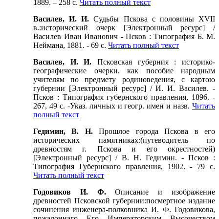
1889. – 258 с.
Читать полный текст
Василев, И. И.
Судьбы Пскова с половины XVII
в.:исторический очерк [Электронный ресурс] /
Василев Иван Иванович - Псков : Типография Б. М.
Неймана, 1881. - 69 с.
Читать полный текст
Василев, И. И.
Псковская губерния : историко-
географические очерки, как пособие народным
учителям по предмету родиноведения, с картою
губернии [Электронный ресурс] / И. И. Василев. -
Псков : Типография губернского правления, 1896. -
267, 49 с. -Указ. личных и геогр. имен и назв.
Читать
полный текст
Гедимин, В. Н.
Прошлое города Пскова в его
исторических памятниках:(путеводитель по
древностям г. Пскова и его окрестностей)
[Электронный ресурс] / В. Н. Гедимин. - Псков :
Типография Губернского правления, 1902. - 79 с.
Читать полный текст
Годовиков И. Ф.
Описание и изображение
древностей Псковской губернии:посмертное издание
сочинения инженера-полковника И. Ф. Годовикова,
пожалоннаго Его Императорским Высочеством