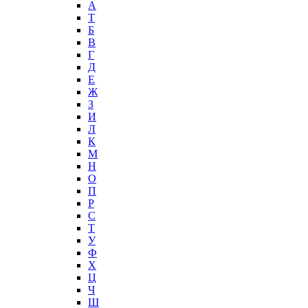
А
T
Б
В
Г
Д
Е
Ж
З
И
Л
К
М
Н
О
П
Р
С
Т
У
Ф
Х
Ц
Ч
Ш