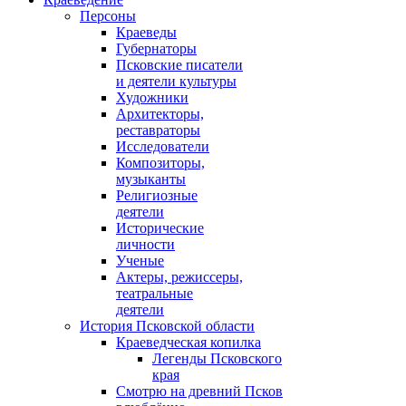
Персоны
Краеведы
Губернаторы
Псковские писатели
и деятели культуры
Художники
Архитекторы,
реставраторы
Исследователи
Композиторы,
музыканты
Религиозные
деятели
Исторические
личности
Ученые
Актеры, режиссеры,
театральные
деятели
История Псковской области
Краеведческая копилка
Легенды Псковского
края
Смотрю на древний Псков