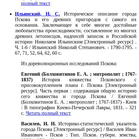
полный текст
Ильинский, Н. С.
Историческое описание города
Пскова и его древних пригородов с самого их
основания. Заключающее в себе многие достойные
любопытства происходимости, составленное из многих
древних летописцов, надписей записок и Российской
истории Николаем Ильинским [Электронный ресурс] .
Ч. 1-6 / Ильинский Николай Степанович. - 1790-1795. -
67, 71, 52, 64, 62, 60 с.
Из дореволюционных исследований Пскова:
Евгений (Болховитинов Е. А. ; митрополит ; 1767-
1837)
История княжества Псковского с
присовокуплением плана г. Пскова [Электронный
ресурс]. Часть первая : содержащая общую историю
сего княжества и города Пскова / Евгений
(Болховитинов Е. А. ; митрополит ; 1767-1837) - Киев
: В типографии Киево-Печерской Лавры, 1831. - 321
с.
Читать полный текст
Василев, И. И.
Историко-статистический указатель
города Пскова [Электронный ресурс] / Василев Иван
Иванович - Псков : Тип. Псков. губерн. земства,