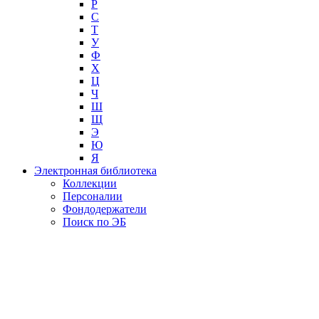
Р
С
Т
У
Ф
Х
Ц
Ч
Ш
Щ
Э
Ю
Я
Электронная библиотека
Коллекции
Персоналии
Фондодержатели
Поиск по ЭБ