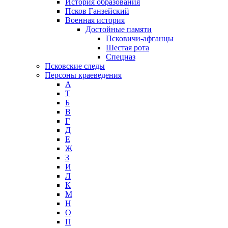
История образования
Псков Ганзейский
Военная история
Достойные памяти
Псковичи-афганцы
Шестая рота
Спецназ
Псковские следы
Персоны краеведения
А
T
Б
В
Г
Д
Е
Ж
З
И
Л
К
М
Н
О
П