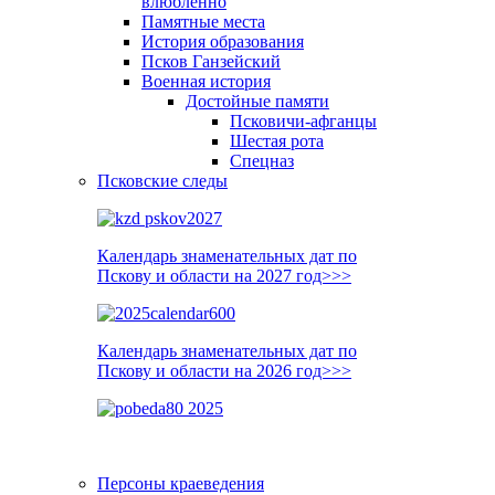
влюблённо
Памятные места
История образования
Псков Ганзейский
Военная история
Достойные памяти
Псковичи-афганцы
Шестая рота
Спецназ
Псковские следы
Календарь знаменательных дат по
Пскову и области на 2027 год>>>
Календарь знаменательных дат по
Пскову и области на 2026 год>>>
Персоны краеведения