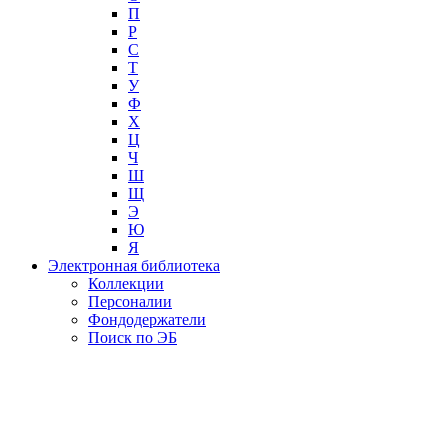
П
Р
С
Т
У
Ф
Х
Ц
Ч
Ш
Щ
Э
Ю
Я
Электронная библиотека
Коллекции
Персоналии
Фондодержатели
Поиск по ЭБ