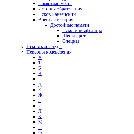
Памятные места
История образования
Псков Ганзейский
Военная история
Достойные памяти
Псковичи-афганцы
Шестая рота
Спецназ
Псковские следы
Персоны краеведения
А
T
Б
В
Г
Д
Е
Ж
З
И
Л
К
М
Н
О