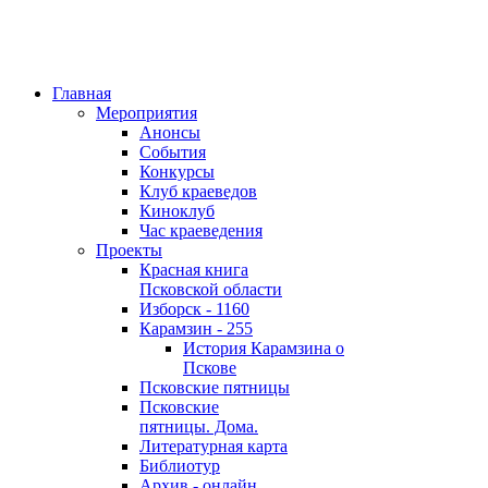
Главная
Мероприятия
Анонсы
События
Конкурсы
Клуб краеведов
Киноклуб
Час краеведения
Проекты
Красная книга
Псковской области
Изборск - 1160
Карамзин - 255
История Карамзина о
Пскове
Псковские пятницы
Псковские
пятницы. Дома.
Литературная карта
Библиотур
Архив - онлайн