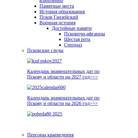
влюблённо
Памятные места
История образования
Псков Ганзейский
Военная история
Достойные памяти
Псковичи-афганцы
Шестая рота
Спецназ
Псковские следы
Календарь знаменательных дат по
Пскову и области на 2027 год>>>
Календарь знаменательных дат по
Пскову и области на 2026 год>>>
Персоны краеведения