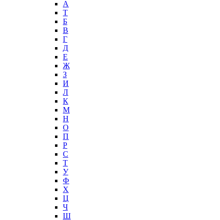
А
T
Б
В
Г
Д
Е
Ж
З
И
Л
К
М
Н
О
П
Р
С
Т
У
Ф
Х
Ц
Ч
Ш