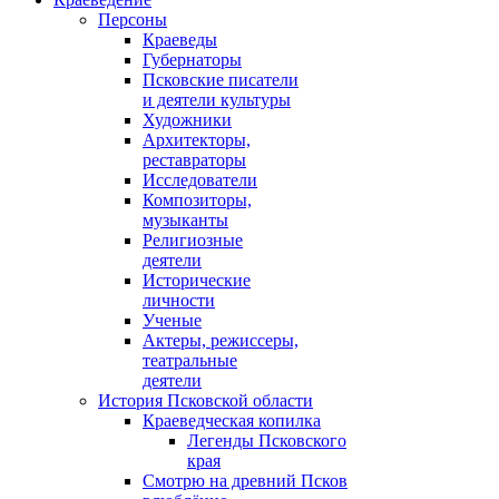
Персоны
Краеведы
Губернаторы
Псковские писатели
и деятели культуры
Художники
Архитекторы,
реставраторы
Исследователи
Композиторы,
музыканты
Религиозные
деятели
Исторические
личности
Ученые
Актеры, режиссеры,
театральные
деятели
История Псковской области
Краеведческая копилка
Легенды Псковского
края
Смотрю на древний Псков