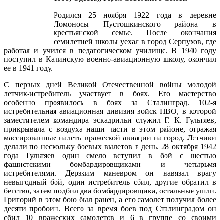
Родился 25 ноября 1922 года в деревне
Ломоносы Пустошкинского района в
крестьянской семье. После окончания
семилетней школы уехал в город Серпухов, где
работал и учился в педагогическом училище. В 1940 году
поступил в Качинскую военно-авиационную школу, окончил
ее в 1941 году.
С первых дней Великой Отечественной войны молодой
летчик-истребитель участвует в боях. Его мастерство
особенно проявилось в боях за Сталинград. 102-я
истребительная авиационная дивизия войск ПВО, в которой
заместителем командира эскадрильи служил Г. К. Гультяев,
прикрывала с воздуха наши части в этом районе, отражая
массированные налеты вражеской авиации на город. Летчики
делали по нескольку боевых вылетов в день. 28 октября 1942
года Гультяев один смело вступил в бой с шестью
фашистскими бомбардировщиками и четырьмя
истребителями. Дерзким маневром он навязал врагу
невыгодный бой, один истребитель сбил, другие обратил в
бегство, затем подбил два бомбардировщика, остальные ушли.
Григорий в этом бою был ранен, а его самолет получил более
десяти пробоин. Всего за время боев под Сталинградом он
сбил 10 вражеских самолетов и 6 в группе со своими