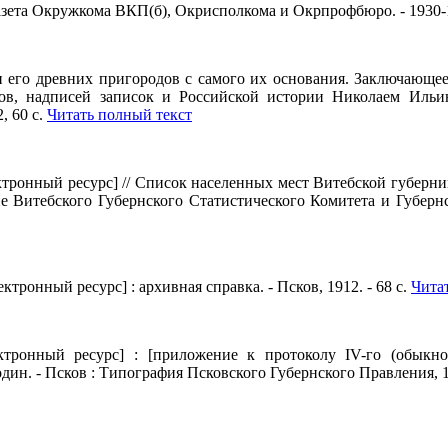
азета Окружкома ВКП(б), Окрисполкома и Окрпрофбюро. - 1930-
 его древних пригородов с самого их основания. Заключающе
ов, надписей записок и Российской истории Николаем Ильин
, 60 с.
Читать полный текст
тронный ресурс] // Список населенных мест Витебской губернии
е Витебского Губернского Статистического Комитета и Губернс
ктронный ресурс] : архивная справка. - Псков, 1912. - 68 с.
Чита
тронный ресурс] : [приложение к протоколу IV-го (обыкно
дин. - Псков : Типография Псковского Губернского Правления, 18