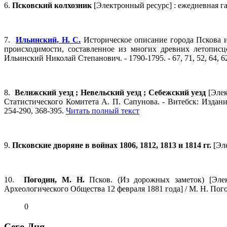
6.
Псковский колхозник
[Электронный ресурс] : ежедневная г
7.
Ильинский, Н. С.
Историческое описание города Пскова и
происходимости, составленное из многих древних летописц
Ильинский Николай Степанович. - 1790-1795. - 67, 71, 52, 64, 62
8.
Велижский уезд ; Невельский уезд ; Себежский уезд
[Элек
Статистического Комитета А. П. Сапунова. - Витебск: Издани
254-290, 368-395.
Читать полный текст
9.
Псковские дворяне в войнах 1806, 1812, 1813 и 1814 гг.
[Эле
10.
Погодин, М. Н.
Псков. (Из дорожных заметок) [Элек
Археологического Общества 12 февраля 1881 года] / М. Н. Пого
0
Сего Дня