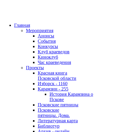
Главная
Мероприятия
Анонсы
События
Конкурсы
Клуб краеведов
Киноклуб
Час краеведения
Проекты
Красная книга
Псковской области
Изборск - 1160
Карамзин - 255
История Карамзина о
Пскове
Псковские пятницы
Псковские
пятницы. Дома.
Литературная карта
Библиотур
Архив - онлайн