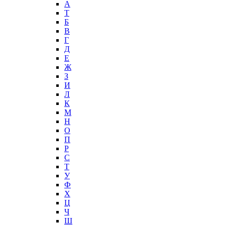
А
T
Б
В
Г
Д
Е
Ж
З
И
Л
К
М
Н
О
П
Р
С
Т
У
Ф
Х
Ц
Ч
Ш