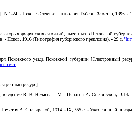
 N 1-24. - Псков : Электрич. типо-лит. Губерн. Земства, 1896. - 
екоторых дворянских фамилий, пместных в Псковской губернии
. - Псков, 1916 (Типография губернского правления). - 29 с.
Чит
ря Псковского уезда Псковской губернии [Электронный ресурс
й текст
ектронный ресурс]
 ; введение В. В. Нечаева. - М. : Печатня А. Снегиревой, 1913. 
: Печатня А. Снегиревой, 1914. - IX, 555 с. - Указ. личный, предм