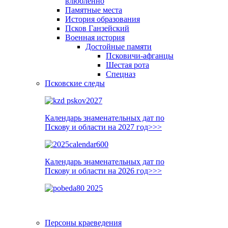
влюблённо
Памятные места
История образования
Псков Ганзейский
Военная история
Достойные памяти
Псковичи-афганцы
Шестая рота
Спецназ
Псковские следы
Календарь знаменательных дат по
Пскову и области на 2027 год>>>
Календарь знаменательных дат по
Пскову и области на 2026 год>>>
Персоны краеведения