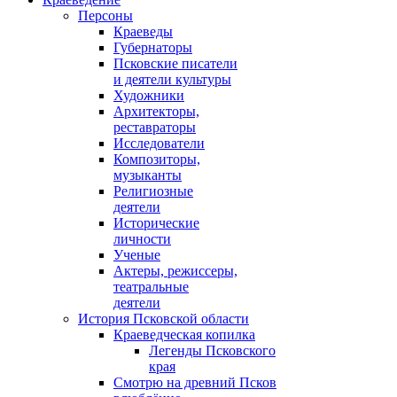
Персоны
Краеведы
Губернаторы
Псковские писатели
и деятели культуры
Художники
Архитекторы,
реставраторы
Исследователи
Композиторы,
музыканты
Религиозные
деятели
Исторические
личности
Ученые
Актеры, режиссеры,
театральные
деятели
История Псковской области
Краеведческая копилка
Легенды Псковского
края
Смотрю на древний Псков