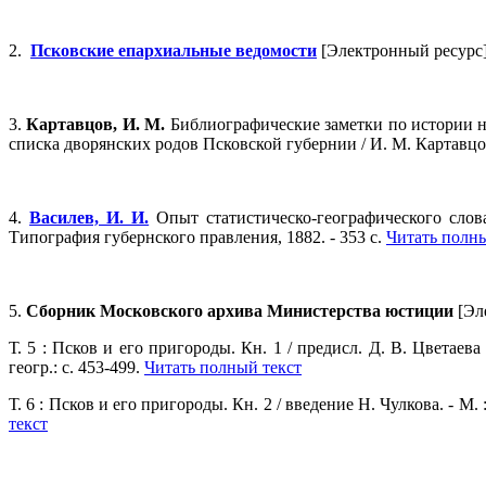
2.
Псковские епархиальные ведомости
[Электронный ресурс] .
3.
Картавцов, И. М.
Библиографические заметки по истории н
списка дворянских родов Псковской губернии / И. М. Картавцов
4.
Василев, И. И.
Опыт статистическо-географического слова
Типография губернского правления, 1882. - 353 с.
Читать полны
5.
Сборник Московского архива Министерства юстиции
[Эл
Т. 5 : Псков и его пригороды. Кн. 1 / предисл. Д. В. Цветаева
геогр.: с. 453-499.
Читать полный текст
Т. 6 : Псков и его пригороды. Кн. 2 / введение Н. Чулкова. - М. 
текст