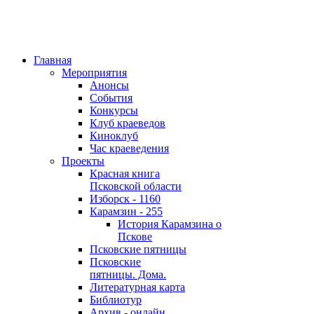
Главная
Мероприятия
Анонсы
События
Конкурсы
Клуб краеведов
Киноклуб
Час краеведения
Проекты
Красная книга
Псковской области
Изборск - 1160
Карамзин - 255
История Карамзина о
Пскове
Псковские пятницы
Псковские
пятницы. Дома.
Литературная карта
Библиотур
Архив - онлайн