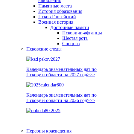
влюблённо
Памятные места
История образования
Псков Ганзейский
Военная история
Достойные памяти
Псковичи-афганцы
Шестая рота
Спецназ
Псковские следы
Календарь знаменательных дат по
Пскову и области на 2027 год>>>
Календарь знаменательных дат по
Пскову и области на 2026 год>>>
Персоны краеведения