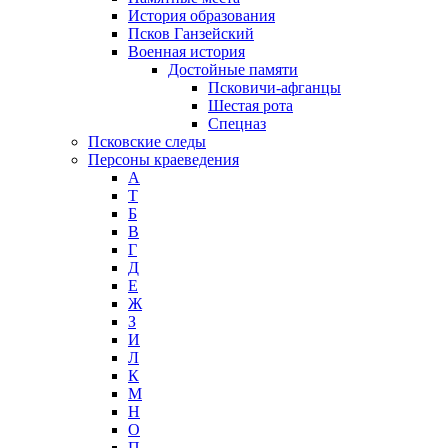
История образования
Псков Ганзейский
Военная история
Достойные памяти
Псковичи-афганцы
Шестая рота
Спецназ
Псковские следы
Персоны краеведения
А
T
Б
В
Г
Д
Е
Ж
З
И
Л
К
М
Н
О
П