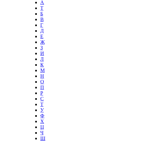
А
T
Б
В
Г
Д
Е
Ж
З
И
Л
К
М
Н
О
П
Р
С
Т
У
Ф
Х
Ц
Ч
Ш