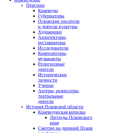
Персоны
Краеведы
Губернаторы
Псковские писатели
и деятели культуры
Художники
Архитекторы,
реставраторы
Исследователи
Композиторы,
музыканты
Религиозные
деятели
Исторические
личности
Ученые
Актеры, режиссеры,
театральные
деятели
История Псковской области
Краеведческая копилка
Легенды Псковского
края
Смотрю на древний Псков