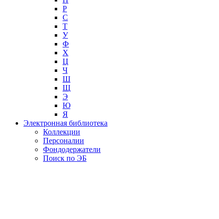
Р
С
Т
У
Ф
Х
Ц
Ч
Ш
Щ
Э
Ю
Я
Электронная библиотека
Коллекции
Персоналии
Фондодержатели
Поиск по ЭБ