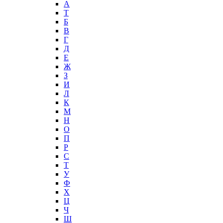
А
T
Б
В
Г
Д
Е
Ж
З
И
Л
К
М
Н
О
П
Р
С
Т
У
Ф
Х
Ц
Ч
Ш