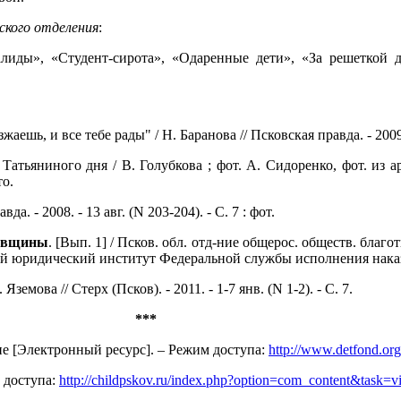
ского отделения
:
лиды», «Студент-сирота», «Одаренные дети», «За решеткой д
зжаешь, и все тебе рады" / Н. Баранова // Псковская правда. - 2009.
Татьяниного дня / В. Голубкова ; фот. А. Сидоренко, фот. из ар
то.
а. - 2008. - 13 авг. (N 203-204). - С. 7 : фот.
ковщины
. [Вып. 1] / Псков. обл. отд-ние общерос. обществ. благот
кий юридический институт Федеральной службы исполнения наказан
емова // Стерх (Псков). - 2011. - 1-7 янв. (N 1-2). - С. 7.
***
ие [Электронный ресурс]. – Режим доступа:
http://www.detfond.org
 доступа:
http://childpskov.ru/index.php?option=com_content&task