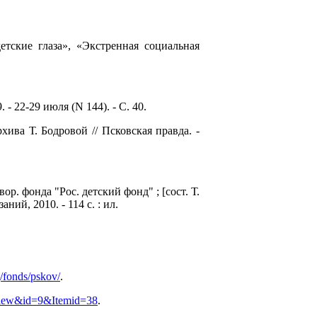
етские глаза», «Экстренная социальная
 - 22-29 июля (N 144). - С. 40.
хива Т. Бодровой // Псковская правда. -
вор. фонда "Рос. детский фонд" ; [сост. Т.
ий, 2010. - 114 с. : ил.
/fonds/pskov/
.
=view&id=9&Itemid=38
.