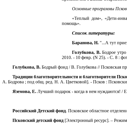
Основные программы Псков
«Теплый дом», «Дети-инва
помощь».
Список литературы:
Баранова, Н.
"...А тут прие
Голубкова, В.
Бодрое утро 
2010. - 10 февр. (N 25). - С. 8 : фо
Голубкова, В.
Бодрый фонд / В. Голубкова // Псковская правд
Традиции благотворительности и благотворители Пс
А. Бодрова ; под общ. ред. Н. А. Цветковой]. - Псков : Псковс
Яземова, Е.
Лучший подарок - когда в нем нуждаются! / Е. Яз
Российский Детский фонд
. Псковское областное отделен
Псковский детский фонд
[Электронный ресурс]. – Режим