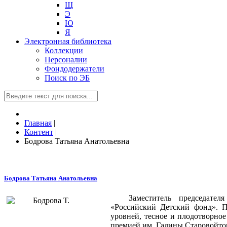
Щ
Э
Ю
Я
Электронная библиотека
Коллекции
Персоналии
Фондодержатели
Поиск по ЭБ
Главная
|
Контент
|
Бодрова Татьяна Анатольевна
Бодрова Татьяна Анатольевна
Заместитель председател
«Российский Детский фонд». П
уровней, тесное и плодотворно
премией им. Галины Старовойто