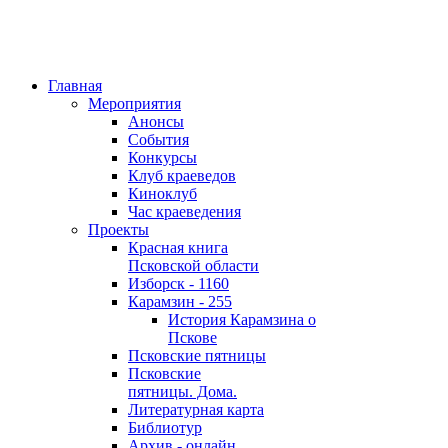
Главная
Мероприятия
Анонсы
События
Конкурсы
Клуб краеведов
Киноклуб
Час краеведения
Проекты
Красная книга
Псковской области
Изборск - 1160
Карамзин - 255
История Карамзина о
Пскове
Псковские пятницы
Псковские
пятницы. Дома.
Литературная карта
Библиотур
Архив - онлайн