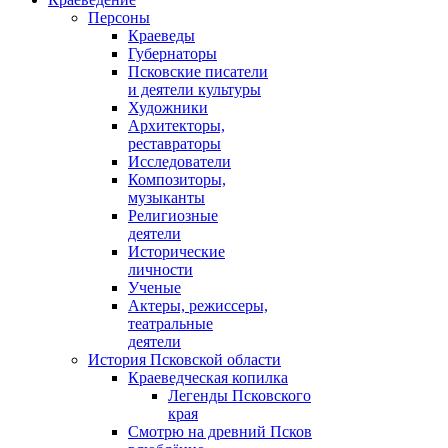
Персоны
Краеведы
Губернаторы
Псковские писатели
и деятели культуры
Художники
Архитекторы,
реставраторы
Исследователи
Композиторы,
музыканты
Религиозные
деятели
Исторические
личности
Ученые
Актеры, режиссеры,
театральные
деятели
История Псковской области
Краеведческая копилка
Легенды Псковского
края
Смотрю на древний Псков