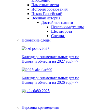
влюблённо
Памятные места
История образования
Псков Ганзейский
Военная история
Достойные памяти
Псковичи-афганцы
Шестая рота
Спецназ
Псковские следы
Календарь знаменательных дат по
Пскову и области на 2027 год>>>
Календарь знаменательных дат по
Пскову и области на 2026 год>>>
Персоны краеведения