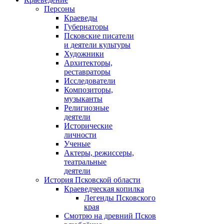
Персоны
Краеведы
Губернаторы
Псковские писатели
и деятели культуры
Художники
Архитекторы,
реставраторы
Исследователи
Композиторы,
музыканты
Религиозные
деятели
Исторические
личности
Ученые
Актеры, режиссеры,
театральные
деятели
История Псковской области
Краеведческая копилка
Легенды Псковского
края
Смотрю на древний Псков