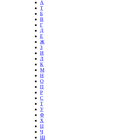
А
T
Б
В
Г
Д
Е
Ж
З
И
Л
К
М
Н
О
П
Р
С
Т
У
Ф
Х
Ц
Ч
Ш