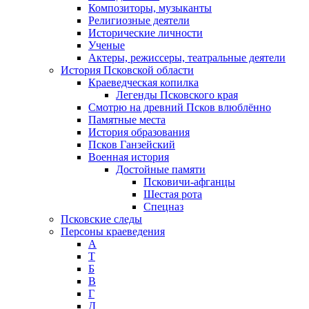
Композиторы, музыканты
Религиозные деятели
Исторические личности
Ученые
Актеры, режиссеры, театральные деятели
История Псковской области
Краеведческая копилка
Легенды Псковского края
Смотрю на древний Псков влюблённо
Памятные места
История образования
Псков Ганзейский
Военная история
Достойные памяти
Псковичи-афганцы
Шестая рота
Спецназ
Псковские следы
Персоны краеведения
А
T
Б
В
Г
Д