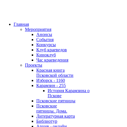
Главная
Мероприятия
Анонсы
События
Конкурсы
Клуб краеведов
Киноклуб
Час краеведения
Проекты
Красная книга
Псковской области
Изборск - 1160
Карамзин - 255
История Карамзина о
Пскове
Псковские пятницы
Псковские
пятницы. Дома.
Литературная карта
Библиотур
Архив - онлайн