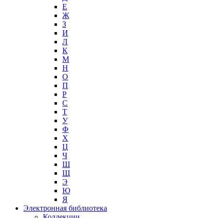
Е
Ж
З
И
Л
К
М
Н
О
П
Р
С
Т
У
Ф
Х
Ц
Ч
Ш
Щ
Э
Ю
Я
Электронная библиотека
Коллекции