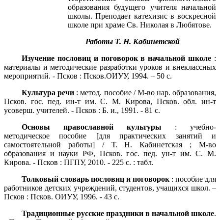
образования будущего учителя начальной
школы. Преподает катехизис в воскресной
школе при храме Св. Николая в Любятове.
Работы Т. Н. Кабинетской
Изучение пословиц и поговорок в начальной школе
:
материалы и методические разработки уроков и внеклассных
мероприятий. - Псков : Псков.ОИУУ, 1994. – 50 с.
Культура речи
: метод. пособие / М-во нар. образования,
Псков. гос. пед. ин-т им. С. М. Кирова, Псков. обл. ин-т
усоверш. учителей. - Псков : Б. и., 1991. - 81 с.
Основы православной культуры
: учебно-
методическое пособие [для практических занятий и
самостоятельной работы] / Т. Н. Кабинетская ; М-во
образования и науки РФ, Псков. гос. пед. ун-т им. С. М.
Кирова. - Псков : ПГПУ, 2010. - 225 с. : табл.
Толковый словарь пословиц и поговорок
: пособие для
работников детских учреждений, студентов, учащихся школ. –
Псков : Псков. ОИУУ, 1996. - 43 с.
Традиционные русские праздники в начальной школе
.