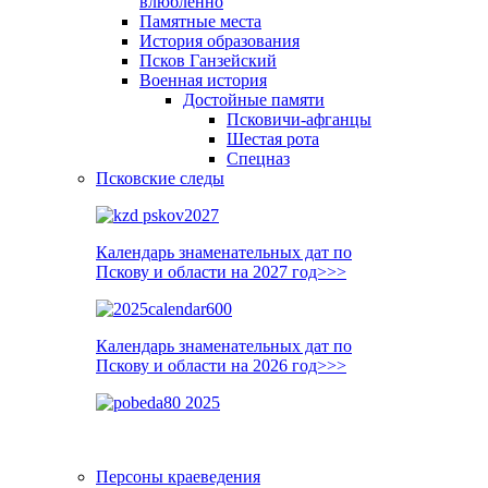
влюблённо
Памятные места
История образования
Псков Ганзейский
Военная история
Достойные памяти
Псковичи-афганцы
Шестая рота
Спецназ
Псковские следы
Календарь знаменательных дат по
Пскову и области на 2027 год>>>
Календарь знаменательных дат по
Пскову и области на 2026 год>>>
Персоны краеведения