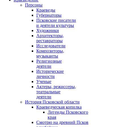
Персоны
Краеведы
Губернаторы
Псковские писатели
и деятели культуры
Художники
Архитекторы,
реставраторы
Исследователи
Композиторы,
музыканты
Религиозные
деятели
Исторические
личности
Ученые
Актеры, режиссеры,
театральные
деятели
История Псковской области
Краеведческая копилка
Легенды Псковского
края
Смотрю на древний Псков