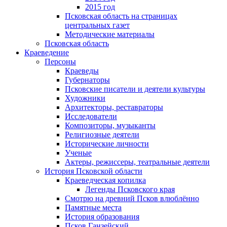
2015 год
Псковская область на страницах
центральных газет
Методические материалы
Псковская область
Краеведение
Персоны
Краеведы
Губернаторы
Псковские писатели и деятели культуры
Художники
Архитекторы, реставраторы
Исследователи
Композиторы, музыканты
Религиозные деятели
Исторические личности
Ученые
Актеры, режиссеры, театральные деятели
История Псковской области
Краеведческая копилка
Легенды Псковского края
Смотрю на древний Псков влюблённо
Памятные места
История образования
Псков Ганзейский