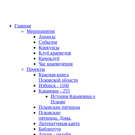
Главная
Мероприятия
Анонсы
События
Конкурсы
Клуб краеведов
Киноклуб
Час краеведения
Проекты
Красная книга
Псковской области
Изборск - 1160
Карамзин - 255
История Карамзина о
Пскове
Псковские пятницы
Псковские
пятницы. Дома.
Литературная карта
Библиотур
Архив - онлайн