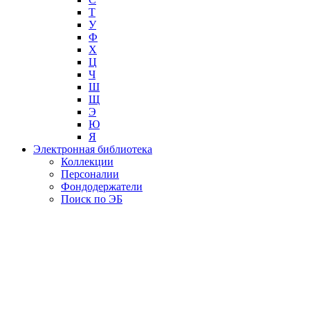
Т
У
Ф
Х
Ц
Ч
Ш
Щ
Э
Ю
Я
Электронная библиотека
Коллекции
Персоналии
Фондодержатели
Поиск по ЭБ