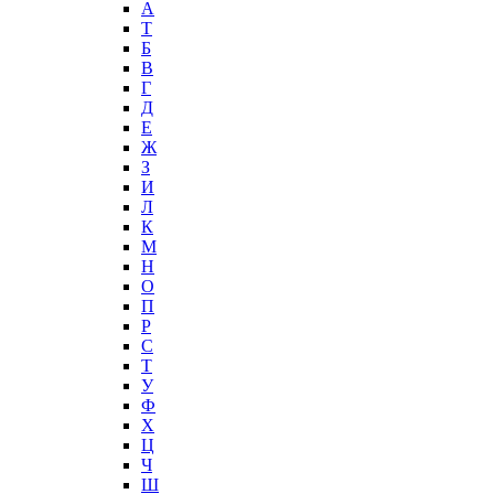
А
T
Б
В
Г
Д
Е
Ж
З
И
Л
К
М
Н
О
П
Р
С
Т
У
Ф
Х
Ц
Ч
Ш