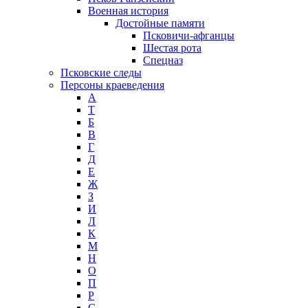
Военная история
Достойные памяти
Псковичи-афганцы
Шестая рота
Спецназ
Псковские следы
Персоны краеведения
А
T
Б
В
Г
Д
Е
Ж
З
И
Л
К
М
Н
О
П
Р
С