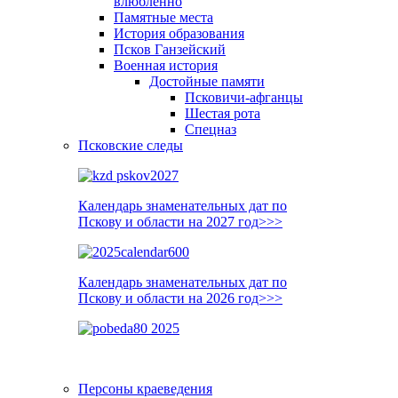
влюблённо
Памятные места
История образования
Псков Ганзейский
Военная история
Достойные памяти
Псковичи-афганцы
Шестая рота
Спецназ
Псковские следы
Календарь знаменательных дат по
Пскову и области на 2027 год>>>
Календарь знаменательных дат по
Пскову и области на 2026 год>>>
Персоны краеведения