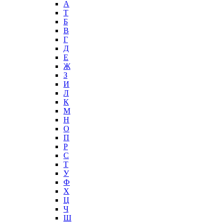
А
T
Б
В
Г
Д
Е
Ж
З
И
Л
К
М
Н
О
П
Р
С
Т
У
Ф
Х
Ц
Ч
Ш