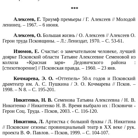
***
Алексеев, Г.
Триумф премьеры / Г. Алексеев // Молодой
ленинец. – 1967. – 6 июня.
Алексеев, О.
Большая жизнь / О. Алексеев // Алексеев О.
Герои труда Псковщины. – Л.: Лениздат, 1970. – С. 53-61.
Изюмов, Е.
Счастье: о замечательном человеке, лучшей
доярке Псковской области Татьяне Алексеевне Семеновой из
колхоза «Красная заря» Дедовичского района :
[стихотворение] // Псковская правда. – 1960. – 23 янв.
Кочмарева, Э. О.
«Оттепель» 50-х годов и Псковский
драмтеатр им. А. С. Пушкина / Э. О. Кочмарева // Псков. –
1998. – N 8. – С. 195-201.
Никитенко, Н. В.
Семенова Татьяна Алексеевна / Н. В.
Никитенко // Никитенко Н. В. Время выбрало их : Псковичи -
Герои Соц. Труда. - Псков, 2003. - С. 116-120.
Никитина, Л.
Артистка с большой буквы / Л. Никитина
// Псковские сезоны: провинциальный театр в ХХ веке / рук.
проекта В. Ф. Павлов. – Псков, 1999. – С. 104-107.