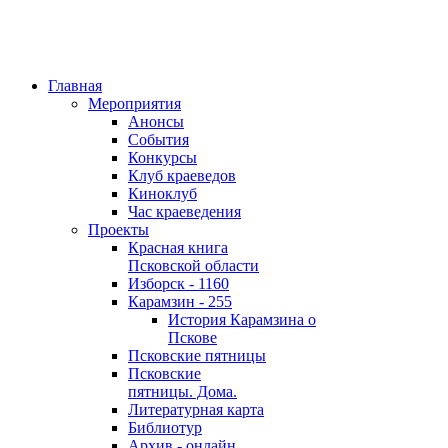
Главная
Мероприятия
Анонсы
События
Конкурсы
Клуб краеведов
Киноклуб
Час краеведения
Проекты
Красная книга
Псковской области
Изборск - 1160
Карамзин - 255
История Карамзина о
Пскове
Псковские пятницы
Псковские
пятницы. Дома.
Литературная карта
Библиотур
Архив - онлайн