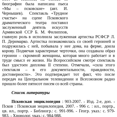
биографии была написана пьеса
«Мы – псковские» (авт. И.
Чернышев). Спектакль «Трудное
счастье» на сцене Псковского
драматического театра поставил
заслуженный деятель искусств
Армянской ССР Б. М. Филиппов,
главную роль в исполнила заслуженная артистка РСФСР Л.
П. Деримарко. Артистка познакомилась со своей героиней и
подружилась с ней, побывала у нее дома, на ферме, доила
корову. Подмечая характерные черточки, она создавала образ
героини – скромной женщины, которая много работает и в
труде смысл ее жизни. На Всероссийском смотре спектакль
был удостоен диплома II степени. Отмечали, «сила этого
спектакля – в его документальности, правдивости,
достоверности». Это подтверждает тот факт, что после
передач на Центральном телевидении и Всесоюзном радио
пришло более пятисот писем со всей страны.
Список литературы
Псковская энциклопедия
: 903-2007. - Изд. 2-е, доп. -
Псков : Псковская энциклопедия, 2007. - 996 с. : ил., портр.,
цв. ил., портр. - Библиогр.: с. 991-996. - Геогр. указ.: с. 979-
983. - Хронолог. указ.: с. 984-988.