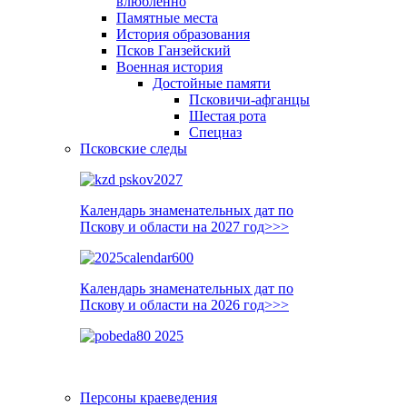
влюблённо
Памятные места
История образования
Псков Ганзейский
Военная история
Достойные памяти
Псковичи-афганцы
Шестая рота
Спецназ
Псковские следы
Календарь знаменательных дат по
Пскову и области на 2027 год>>>
Календарь знаменательных дат по
Пскову и области на 2026 год>>>
Персоны краеведения