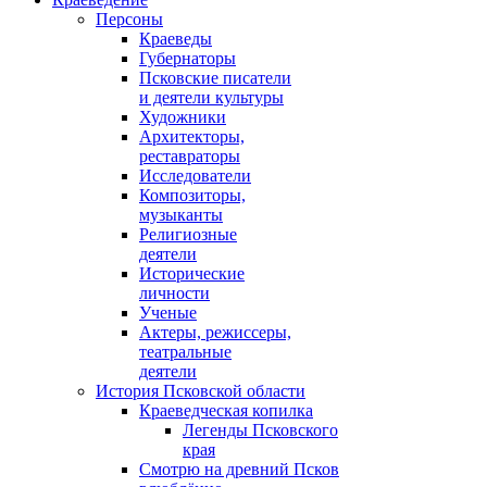
Персоны
Краеведы
Губернаторы
Псковские писатели
и деятели культуры
Художники
Архитекторы,
реставраторы
Исследователи
Композиторы,
музыканты
Религиозные
деятели
Исторические
личности
Ученые
Актеры, режиссеры,
театральные
деятели
История Псковской области
Краеведческая копилка
Легенды Псковского
края
Смотрю на древний Псков