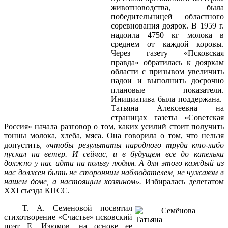
животноводства, была
победительницей областного
соревнования доярок. В 1959 г.
надоила 4750 кг молока в
среднем от каждой коровы.
Через газету «Псковская
правда» обратилась к дояркам
области с призывом увеличить
надои и выполнить досрочно
плановые показатели.
Инициатива была поддержана.
Татьяна Алексеевна на
страницах газеты «Советская
Россия» начала разговор о том, каких усилий стоит получить
тонны молока, хлеба, мяса. Она говорила о том, что нельзя
допустить,
«чтобы результаты народного труда кто-либо
пускал на ветер. И сейчас, и в будущем все до капельки
должно у нас идти на пользу людям. А для этого каждый из
нас должен быть не сторонним наблюдателем, не чужаком в
нашем доме, а настоящим хозяином».
Избиралась делегатом
XXI съезда КПСС.
Т. А. Семеновой посвятил
стихотворение «Счастье» псковский
поэт Е. Изюмов, на основе ее