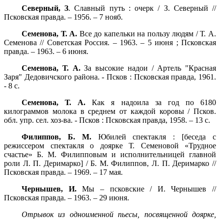
Северный, З
. Славный путь : очерк / З. Северный //
Псковская правда. – 1956. – 7 нояб.
Семенова, Т. А.
Все до капельки на пользу людям / Т. А.
Семенова // Советская Россия. – 1963. – 5 июня ; Псковская
правда. – 1963. – 6 июня.
Семенова, Т. А.
За высокие надои / Артель "Красная
Заря" Дедовичского района. - Псков : Псковская правда, 1961.
- 8 с.
Семенова, Т. А.
Как я надоила за год по 6180
килограммов молока в среднем от каждой коровы / Псков.
обл. упр. сел. хоз-ва. - Псков : Псковская правда, 1958. – 13 с.
Филиппов, Б. М.
Юбилей спектакля : [беседа с
режиссером спектакля о доярке Т. Семеновой «Трудное
счастье» Б. М. Филипповым и исполнительницей главной
роли Л. П. Деримарко] / Б. М. Филиппов, Л. П. Деримарко //
Псковская правда. – 1969. – 17 мая.
Чернышев, И.
Мы – псковские / И. Чернышев //
Псковская правда. – 1963. – 29 июня.
Отрывок из одноименной пьесы, посвященной доярке,