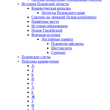
История Псковской области
Краеведческая копилка
Легенды Псковского края
Смотрю на древний Псков влюблённо
Памятные места
История образования
Псков Ганзейский
Военная история
Достойные памяти
Псковичи-афганцы
Шестая рота
Спецназ
Псковские следы
Персоны краеведения
А
T
Б
В
Г
Д
Е
Ж
З
И
Л