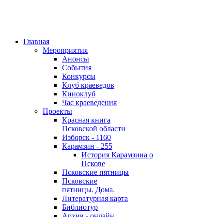
Главная
Мероприятия
Анонсы
События
Конкурсы
Клуб краеведов
Киноклуб
Час краеведения
Проекты
Красная книга
Псковской области
Изборск - 1160
Карамзин - 255
История Карамзина о
Пскове
Псковские пятницы
Псковские
пятницы. Дома.
Литературная карта
Библиотур
Архив - онлайн