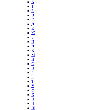
А
T
Б
В
Г
Д
Е
Ж
З
И
Л
К
М
Н
О
П
Р
С
Т
У
Ф
Х
Ц
Ч
Ш