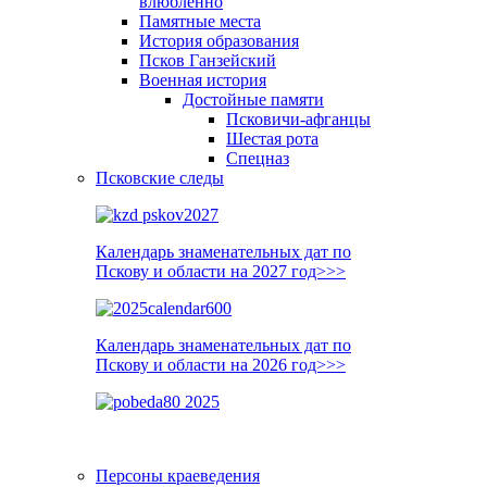
влюблённо
Памятные места
История образования
Псков Ганзейский
Военная история
Достойные памяти
Псковичи-афганцы
Шестая рота
Спецназ
Псковские следы
Календарь знаменательных дат по
Пскову и области на 2027 год>>>
Календарь знаменательных дат по
Пскову и области на 2026 год>>>
Персоны краеведения