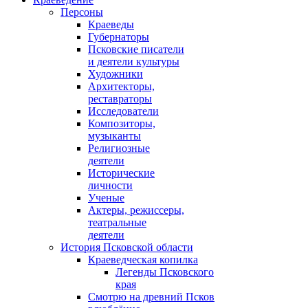
Персоны
Краеведы
Губернаторы
Псковские писатели
и деятели культуры
Художники
Архитекторы,
реставраторы
Исследователи
Композиторы,
музыканты
Религиозные
деятели
Исторические
личности
Ученые
Актеры, режиссеры,
театральные
деятели
История Псковской области
Краеведческая копилка
Легенды Псковского
края
Смотрю на древний Псков