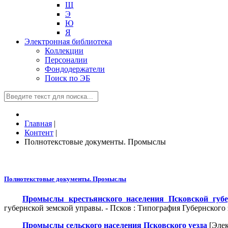
Щ
Э
Ю
Я
Электронная библиотека
Коллекции
Персоналии
Фондодержатели
Поиск по ЭБ
Главная
|
Контент
|
Полнотекстовые документы. Промыслы
Полнотекстовые документы. Промыслы
Промыслы крестьянского населения Псковской губер
губернской земской управы. - Псков : Типография Губернского з
Промыслы сельского населения Псковского уезда
[Элек