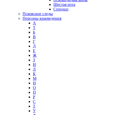
Шестая рота
Спецназ
Псковские следы
Персоны краеведения
А
T
Б
В
Г
Д
Е
Ж
З
И
Л
К
М
Н
О
П
Р
С
Т
У