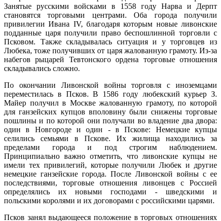
Занятые русскими войсками в 1558 году Нарва и Дерпт
становятся торговыми центрами. Оба города получили
привилегии Ивана IV, благодаря которым новые ливонские
подданные царя получили право беспошлинной торговли с
Псковом. Также складывалась ситуация и у торговцев из
Любека, тоже получивших от царя жалованную грамоту. Из-за
набегов рыцарей Тевтонского ордена торговые отношения
складывались сложно.
По окончании Ливонской войны торговля с иноземцами
переместилась в Псков. В 1586 году любекский курьер З.
Майер получил в Москве жалованную грамоту, по которой
для ганзейских купцов вполовину были снижены торговые
пошлины и по которой они получали во владение два двора:
один в Новгороде и один - в Пскове: Немецкие купцы
селились семьями в Пскове. Их жилища находились за
пределами города и под строгим наблюдением.
Принципиально важно отметить, что ливонские купцы не
имели тех привилегий, которые получили Любек и другие
немецкие ганзейские города. После Ливонской войны с ее
последствиями, торговые отношения ливонцев с Россией
определялись их новыми господами - шведскими и
польскими королями и их договорами с российскими царями.
Псков занял выдающееся положение в торговых отношениях