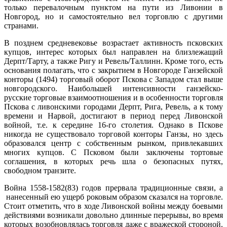
только перевалочным пунктом на пути из Ливонии в
Новгород, но и самостоятельно вел торговлю с другими
странами.
В позднем средневековье возрастает активность псковских
купцов, интерес которых был направлен на близлежащий
Дерпт/Тарту, а также Ригу и Ревель/Таллинн. Кроме того, есть
основания полагать, что с закрытием в Новгороде Ганзейской
конторы (1494) торговый оборот Пскова с Западом стал выше
новгородского. Наибольшей интенсивности ганзейско-
русские торговые взаимоотношения и в особенности торговля
Пскова с ливонскими городами Дерпт, Рига, Ревель, а к тому
времени и Нарвой, достигают в период перед Ливонской
войной, т.е. к середине 16-го столетия. Однако в Пскове
никогда не существовало торговой конторы Ганзы, но здесь
образовался центр с собственным рынком, привлекавших
многих купцов. С Псковом были заключены тортовые
соглашения, в которых речь шла о безопасных путях,
свободном транзите.
Война 1558-1582(83) годов прервала традиционные связи, а
нанесенный ею ущерб роковым образом сказался на торговле.
Стоит отметить, что в ходе Ливонской войны между боевыми
действиями возникали довольно длинные перерывы, во время
которых возобновлялась торговля даже с вражеской стороной.