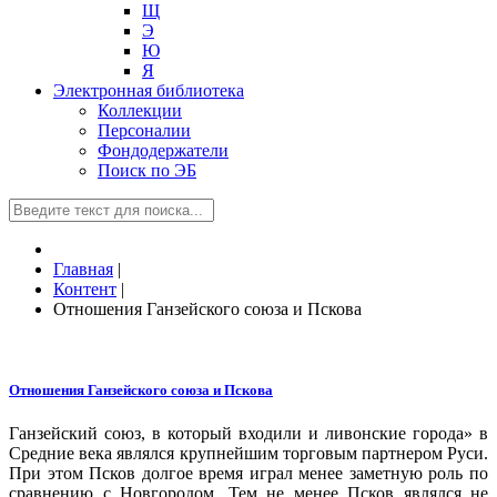
Щ
Э
Ю
Я
Электронная библиотека
Коллекции
Персоналии
Фондодержатели
Поиск по ЭБ
Главная
|
Контент
|
Отношения Ганзейского союза и Пскова
Отношения Ганзейского союза и Пскова
Ганзейский союз, в который входили и ливонские города» в
Средние века являлся крупнейшим торговым партнером Руси.
При этом Псков долгое время играл менее заметную роль по
сравнению с Новгородом. Тем не менее Псков являлся не