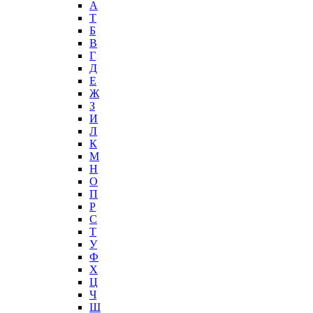
А
T
Б
В
Г
Д
Е
Ж
З
И
Л
К
М
Н
О
П
Р
С
Т
У
Ф
Х
Ц
Ч
Ш