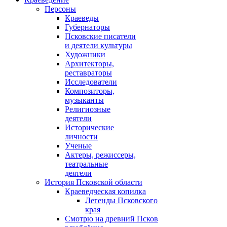
Персоны
Краеведы
Губернаторы
Псковские писатели
и деятели культуры
Художники
Архитекторы,
реставраторы
Исследователи
Композиторы,
музыканты
Религиозные
деятели
Исторические
личности
Ученые
Актеры, режиссеры,
театральные
деятели
История Псковской области
Краеведческая копилка
Легенды Псковского
края
Смотрю на древний Псков