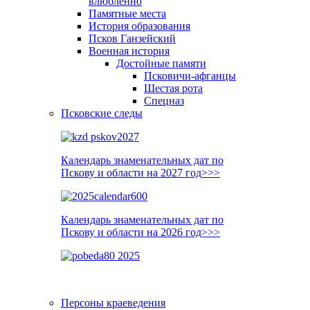
влюблённо
Памятные места
История образования
Псков Ганзейский
Военная история
Достойные памяти
Псковичи-афганцы
Шестая рота
Спецназ
Псковские следы
Календарь знаменательных дат по
Пскову и области на 2027 год>>>
Календарь знаменательных дат по
Пскову и области на 2026 год>>>
Персоны краеведения