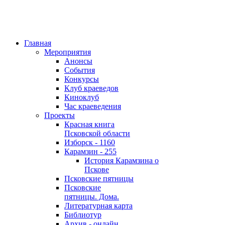
Главная
Мероприятия
Анонсы
События
Конкурсы
Клуб краеведов
Киноклуб
Час краеведения
Проекты
Красная книга
Псковской области
Изборск - 1160
Карамзин - 255
История Карамзина о
Пскове
Псковские пятницы
Псковские
пятницы. Дома.
Литературная карта
Библиотур
Архив - онлайн