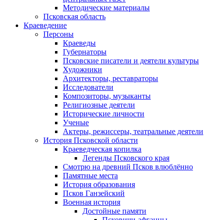
Методические материалы
Псковская область
Краеведение
Персоны
Краеведы
Губернаторы
Псковские писатели и деятели культуры
Художники
Архитекторы, реставраторы
Исследователи
Композиторы, музыканты
Религиозные деятели
Исторические личности
Ученые
Актеры, режиссеры, театральные деятели
История Псковской области
Краеведческая копилка
Легенды Псковского края
Смотрю на древний Псков влюблённо
Памятные места
История образования
Псков Ганзейский
Военная история
Достойные памяти
Псковичи-афганцы