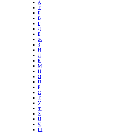
А
T
Б
В
Г
Д
Е
Ж
З
И
Л
К
М
Н
О
П
Р
С
Т
У
Ф
Х
Ц
Ч
Ш