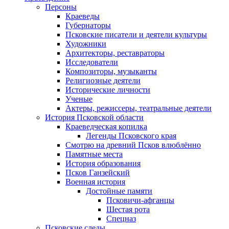
Персоны
Краеведы
Губернаторы
Псковские писатели и деятели культуры
Художники
Архитекторы, реставраторы
Исследователи
Композиторы, музыканты
Религиозные деятели
Исторические личности
Ученые
Актеры, режиссеры, театральные деятели
История Псковской области
Краеведческая копилка
Легенды Псковского края
Смотрю на древний Псков влюблённо
Памятные места
История образования
Псков Ганзейский
Военная история
Достойные памяти
Псковичи-афганцы
Шестая рота
Спецназ
Псковские следы