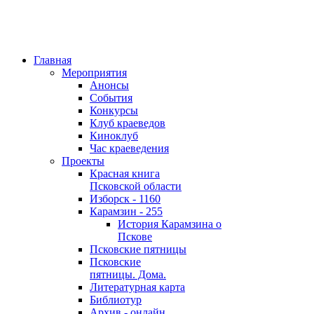
Главная
Мероприятия
Анонсы
События
Конкурсы
Клуб краеведов
Киноклуб
Час краеведения
Проекты
Красная книга
Псковской области
Изборск - 1160
Карамзин - 255
История Карамзина о
Пскове
Псковские пятницы
Псковские
пятницы. Дома.
Литературная карта
Библиотур
Архив - онлайн