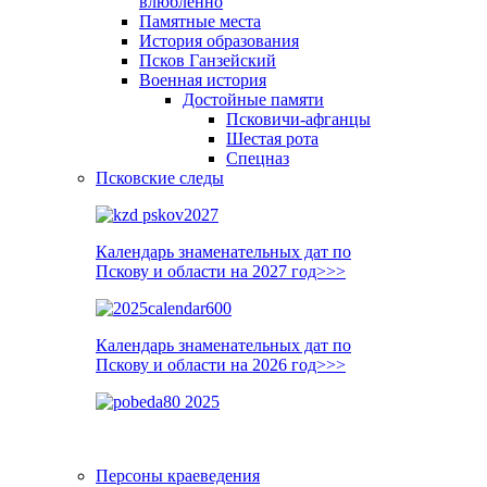
влюблённо
Памятные места
История образования
Псков Ганзейский
Военная история
Достойные памяти
Псковичи-афганцы
Шестая рота
Спецназ
Псковские следы
Календарь знаменательных дат по
Пскову и области на 2027 год>>>
Календарь знаменательных дат по
Пскову и области на 2026 год>>>
Персоны краеведения