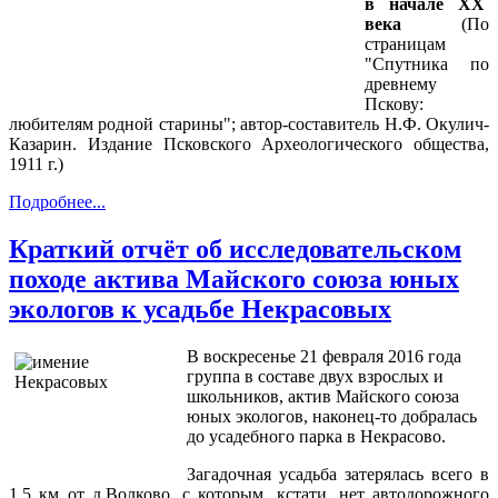
в начале XX
века
(По
страницам
"Спутника по
древнему
Пскову:
любителям родной старины"; автор-составитель Н.Ф. Окулич-
Казарин. Издание Псковского Археологического общества,
1911 г.)
Подробнее...
Краткий отчёт об исследовательском
походе актива Майского союза юных
экологов к усадьбе Некрасовых
В воскресенье 21 февраля 2016 года
группа в составе двух взрослых и
школьников, актив Майского союза
юных экологов, наконец-то добралась
до усадебного парка в Некрасово.
Загадочная усадьба затерялась всего в
1,5 км от д.Волково, с которым, кстати, нет автодорожного