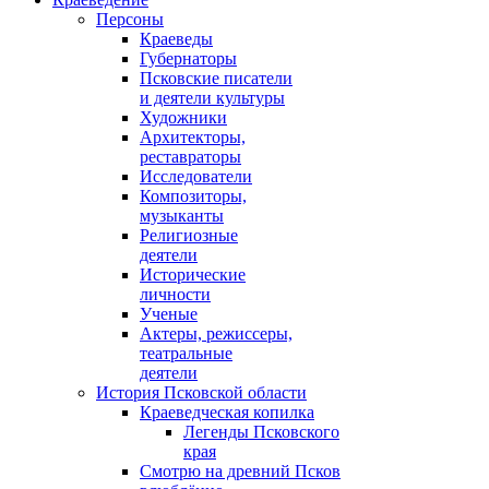
Персоны
Краеведы
Губернаторы
Псковские писатели
и деятели культуры
Художники
Архитекторы,
реставраторы
Исследователи
Композиторы,
музыканты
Религиозные
деятели
Исторические
личности
Ученые
Актеры, режиссеры,
театральные
деятели
История Псковской области
Краеведческая копилка
Легенды Псковского
края
Смотрю на древний Псков