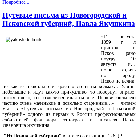
Подробнее...
Путевые письма из Новогородской и
Псковской губерний, Павла Якушкина
«15 августа
1859 г. я
приехал в
Псков рано
поутру 10
августа и…
пошел ходить
по городу.
Псков не велик,
но как-то правильно и красиво стоит на холмах… Улицы
небольшие и идут как-то причудливо, то повернут вправо,
потом влево, то разделится иная на две. Церкви большею
частию очень маленькие и довольно старинные…», - читаем
мы в «Путевых письмах из Новгородской и Псковской
губерний» одного из первых в России профессиональных
собирателей фольклора, этнографа и писателя Павла
Ивановича Якушкина.
"Из Псковской губернии"
в книге со страницы 126. (В