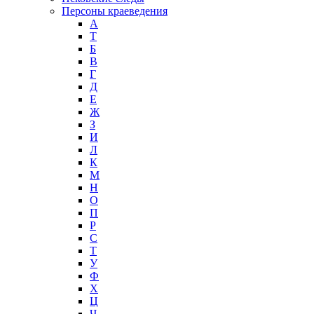
Персоны краеведения
А
T
Б
В
Г
Д
Е
Ж
З
И
Л
К
М
Н
О
П
Р
С
Т
У
Ф
Х
Ц
Ч