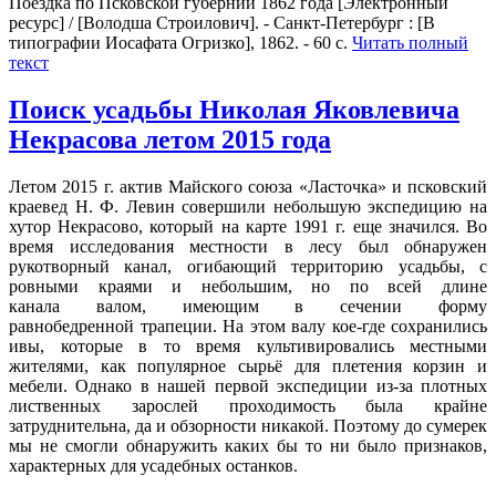
Поездка по Псковской губернии 1862 года [Электронный
ресурс] / [Володша Строилович]. - Санкт-Петербург : [В
типографии Иосафата Огризко], 1862. - 60 с.
Читать полный
текст
Поиск усадьбы Николая Яковлевича
Некрасова летом 2015 года
Летом 2015 г. актив Майского союза «Ласточка» и псковский
краевед Н. Ф. Левин совершили небольшую экспедицию на
хутор Некрасово, который на карте 1991 г. еще значился. Во
время исследования местности в лесу был обнаружен
рукотворный канал, огибающий территорию усадьбы, с
ровными краями и небольшим, но по всей длине
канала валом, имеющим в сечении форму
равнобедренной трапеции. На этом валу кое-где сохранились
ивы, которые в то время культивировались местными
жителями, как популярное сырьё для плетения корзин и
мебели. Однако в нашей первой экспедиции из-за плотных
лиственных зарослей проходимость была крайне
затруднительна, да и обзорности никакой. Поэтому до сумерек
мы не смогли обнаружить каких бы то ни было признаков,
характерных для усадебных останков.