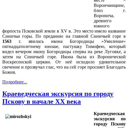
месте –
Ворончанщине,
близ г.
Воронича,
древнего
южного
форпоста Псковской земли в XV в. Это место имело название
Синичьи горы. По преданию на главной Синичьей горе в
1563
г. явилась икона Богородицы «Умиление»
пятнадцатилетнему юноше, пастушку Тимофею, который
видел вечером икону Богородицы сперва на реке Луговке, а
затем на Синичьей горе. Икона была из Воронической
Воскресенской церкви. От неё исходило удивительное
свечение и прозвучал глас, что на сей горе просияет Благодать
Божия.
Подробнее...
Краеведческая экскурсия по городу
Пскову в начале XX века
Краеведческая
экскурсия по
городу Пскову