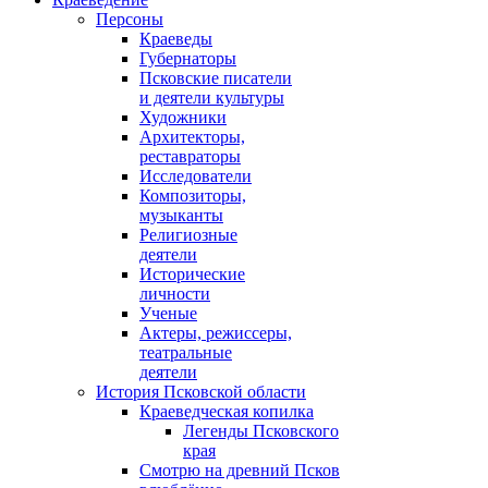
Персоны
Краеведы
Губернаторы
Псковские писатели
и деятели культуры
Художники
Архитекторы,
реставраторы
Исследователи
Композиторы,
музыканты
Религиозные
деятели
Исторические
личности
Ученые
Актеры, режиссеры,
театральные
деятели
История Псковской области
Краеведческая копилка
Легенды Псковского
края
Смотрю на древний Псков