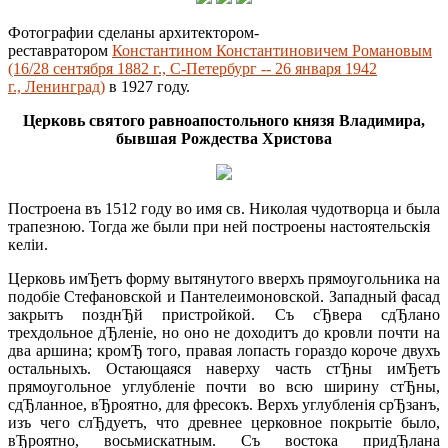
Фотографии сделаны архитектором-
реставратором
Константином Константиновичем Романовым
(16/28 сентября 1882 г., С-Петербург -- 26 января 1942
г., Ленинград)
в 1927 году.
Церковь святого равноапостольного князя Владимира,
бывшая Рождества Христова
Построена въ 1512 году во имя св. Николая чудотворца и была
трапезною. Тогда же были при ней построены настоятельскiя
келiи.
Церковь имЂетъ форму вытянутого вверхъ прямоугольника на
подобiе Стефановской и Пантелеимоновской. Западный фасад
закрытъ позднЂй пристройкой. Съ сЂвера сдЂлано
трехдольное дЂленiе, но оно не доходитъ до кровли почти на
два аршина; кромЂ того, правая лопасть гораздо короче двухъ
остальныхъ. Остающаяся наверху часть стЂны имЂетъ
прямоугольное углубленiе почти во всю ширину стЂны,
сдЂланное, вЂроятно, для фресокъ. Верхъ углубленiя срЂзанъ,
изъ чего слЂдуетъ, что древнее церковное покрытiе было,
вЂроятно, восьмискатным. Съ востока придЂлана