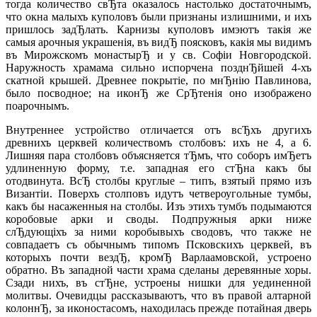
тогда количество свЂта оказалось настолько достаточнымъ,
что окна малыхъ куполовъ были признаны излишними, и ихъ
пришлось задЂлать. Карнизы куполовъ имэютъ такiя же
самыя арочныя украшенiя, въ видЂ поясковъ, какiя мы видимъ
въ Мирожскомъ монастырЂ и у св. Софiи Новгородской.
Наружность храмама сильно испорчена позднЂйшей 4-хъ
скатной крышей. Древнее покрытiе, по мнЂнiю Павлинова,
было посводное; на иконЂ же СрЂтенiя оно изображено
поарочнымъ.
Внутреннее устройство отличается отъ всЂхъ другихъ
древнихъ церквей количествомъ столбовъ: ихъ не 4, а 6.
Лишняя пара столбовъ объясняется тЂмъ, что соборъ имЂетъ
удлиненную форму, т.е. западная его стЂна какъ бы
отодвинута. ВсЂ столбы круглые – типъ, взятый прямо изъ
Византiи. Поверхъ столповъ идутъ четвероугольные тумбы,
какъ бы насаженныя на столбы. Изъ этихъ тумбъ подымаются
коробовые арки и своды. Подпружныя арки ниже
слЂдующiхъ за ними коробывыхъ сводовъ, что также не
совпадаетъ съ обычнымъ типомъ Псковскихъ церквей, въ
которыхъ почти вездЂ, кромЂ Варлаамовской, устроено
обратно. Въ западной части храма сделаны деревянные хоры.
Сзади нихъ, въ стЂне, устроены нишки для уединенной
молитвы. Очевидцы рассказываютъ, что въ правой алтарной
колоннЂ, за иконостасомъ, находилась прежде потайная дверь