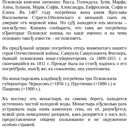
Псковскiя княгини инокини: Васса, Голендуха, Iулiя, Марфа,
Анна, Iулiанiя, Марiя, Софiя, Александра, Евфросинiя, Софiя и
Елена. Въ 1487 году погребены жена князя Ярослава
Васильевича Стриги-Оболенскаго и меньшой сынъ ея,
умершiе отъ моровой язвы. Но гдЂ находятся ихъ могилы –
неизвЂстно. Князевъ сообщаетъ, что тамъ же погребены
нЂкоторые Псковскiе князья, но какiе именно и на чемъ
основано такоЂ известiе – не поясняетъ.
Въ придЂльной церкви погребенъ отецъ знаменитаго нашего
героя Отечественной войны, Самуилъ Самуиловичъ Фигнеръ,
бывшiй псковскимъ вице-губернаторомъ съ 1809-1811 г. и
скончавшiйся въ 1811 г. Прежде была на стэнЂ надпись о его
погребЂнiи, нынЂ же, къ сожаленiю, она уничтожена.
На монастырскомъ кладбищЂ погребены три Псковскихъ
губернатора: Черкасовъ (+1856 г.), Прутченко (+1886 г.) и
Пащенко (+1900 г.).
Къ востоку отъ монастыря, на самомъ берегу, находится
источникъ чистой холодной воды. Монастырь нЂсколько разъ
устраивалъ надъ нимъ каменную сень, но её, разумЂется,
всякiй разъ немедленно разоряли, какъ разоряется у насъ всё,
предоставленное общему пользованiю и не окруженное
особою стражей.