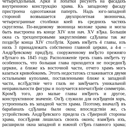
четырехдольныя. Арки и лопатки рисуютъ на фасадахъ
внутреннюю конструкцiю храма. Къ западному фасаду
пристроена одноэтажная паперть. Надъ юго-западной
стороной возвышается двухпролетная звонничка,
четырехгранные столбики коей въ среднихъ частяхъ
скруглены. По-видимому звонница моложе храма и могла
быть выстроена въ конце XIV или нач. XV вЂка. Большiя
окна съ трехцентровыми закругленiями сдЂланы так же
позднЂе конца XIV столЂтiя. Храмъ имЂетъ 4 главы, изъ
нихъ 3 принадлежатъ собственно главной церкви, а 4-я –
АндрЂевскому придЂлу, сооруженному вмЂсто прежняго
вЂтхаго въ 1845 году. Расположенiе трехъ главъ имЂетъ ту
особенность, что большая глава приходится не посрединЂ
церкви, а ближе къ восточной части, отчего храмъ могъ
казаться кривобокимъ. Этотъ недостатокъ сглаживается двумя
остальными куполами, поставленными ближе к западной
части, вслЂдствiе чего глазъ не замЂчаетъ уникальной
неправильности фигуры и получается впечатлЂнiе симметрiи.
КромЂ того, двэ малые главы имЂютъ и другое,
конструктивное значенiе. ОнЂ служили для освЂщенiя хоръ,
устроенныхъ въ западной части храма. Поэтому, вначалЂ въ
барабанахъ сдЂланы были окна; впоследствiи же, съ
устройствомъ АндрЂевского придела съ сЂверной стороны
храма, послЂдняя лишилась своихъ оконъ; взамЂнъ ихъ,
расширили окна западной и южной стЂнъ главного храма;