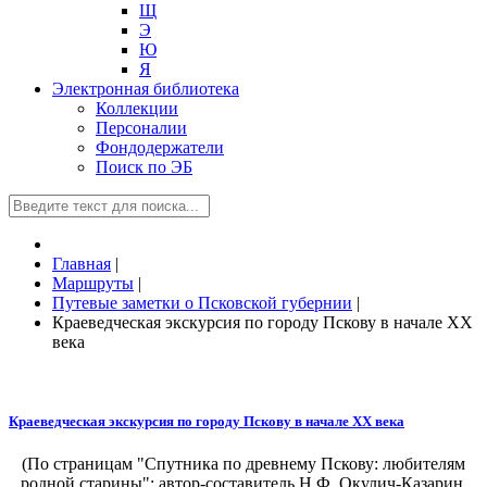
Щ
Э
Ю
Я
Электронная библиотека
Коллекции
Персоналии
Фондодержатели
Поиск по ЭБ
Главная
|
Маршруты
|
Путевые заметки о Псковской губернии
|
Краеведческая экскурсия по городу Пскову в начале XX
века
Краеведческая экскурсия по городу Пскову в начале XX века
(По страницам "Спутника по древнему Пскову: любителям
родной старины"; автор-составитель Н.Ф. Окулич-Казарин.