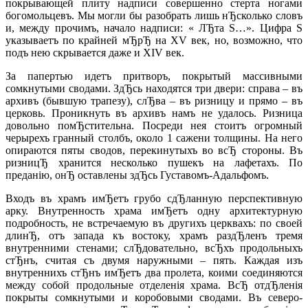
покрывающей плиту надписи совершенно стерта ногами
богомольцевъ. Мы могли бы разобрать лишь нЂсколько словъ
и, между прочимъ, начало надписи: « ЛЂта S…». Цифра S
указываетъ по крайней мЂрЂ на XV век, но, возможно, что
подъ нею скрывается даже и XIV век.
За папертью идетъ притворъ, покрытый массивными
сомкнутыми сводами. ЗдЂсь находятся три двери: справа – въ
архивъ (бывшую трапезу), слЂва – въ ризницу и прямо – въ
церковь. Проникнуть въ архивъ намъ не удалось. Ризница
довольно помЂстительна. Посреди нея стоитъ огромный
черырехъ гранный столбъ, около 1 сажени толщины. На него
опираются пяты сводов, перекинутыхъ во всЂ стороны. Въ
ризницЂ хранится несколько пушекъ на лафетахъ. По
преданiю, онЂ оставлены здЂcь Густавомъ-Адальфомъ.
Входъ въ храмъ имЂетъ грубо сдЂланную перспективную
арку. Внутренность храма имЂетъ одну архитектурную
подробность, не встречаемую въ другихъ церквахъ: по своей
длинЂ, отъ запада къ востоку, храмъ раздЂленъ тремя
внутренними стенами; слЂдовательно, всЂхъ продольныхъ
стЂнъ, считая съ двумя наружными – пять. Каждая изъ
внутреннихъ стЂнъ имЂетъ два пролета, коими соединяются
между собой продольные отделенiя храма. ВсЂ отдЂленiя
покрыты сомкнутыми и коробовыми сводами. Въ северо-