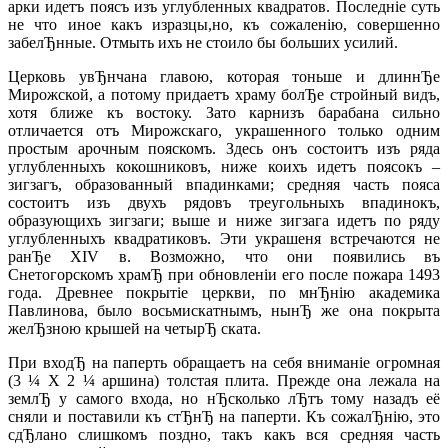
арки идетъ поясъ изъ углубленных квадратов. Последнiе суть
не что иное какъ изразцы,но, къ сожаленiю, совершенно
забелЂнные. Отмыть ихъ не стоило бы больших усилий.
Церковь увЂнчана главою, которая тоньше и длиннЂе
Мирожской, а потому придаетъ храму болЂе стройный видъ,
хотя ближе къ востоку. Зато карнизъ барабана сильно
отличается отъ Мирожскаго, украшенного только одним
простым арочным пояскомъ. Здесь онъ состоитъ изъ ряда
углубленныхъ кокошниковъ, ниже коихъ идетъ поясокъ –
зигзагъ, образованный впадинками; средняя часть пояса
состоитъ изъ двухъ рядовъ треугольныхъ впадинокъ,
образующихъ зигзаги; выше и ниже зигзага идетъ по ряду
углубленныхъ квадратиковъ. Эти украшеня встречаются не
ранЂе XIV в. Возможно, что они появились въ
Снетогорскомъ храмЂ при обновленiи его после пожара 1493
года. Древнее покрытiе церкви, по мнЂнiю академика
Павлинова, было восьмискатнымъ, нынЂ же она покрыта
желЂзною крышей на четырЂ ската.
При входЂ на паперть обращаетъ на себя вниманiе огромная
(3 ¼ Х 2 ¼ аршина) толстая плита. Прежде она лежала на
землЂ у самого входа, но нЂсколько лЂтъ тому назадъ её
сняли и поставили къ стЂнЂ на паперти. Къ сожалЂнiю, это
сдЂлано слишкомъ поздно, такъ какъ вся средняя часть