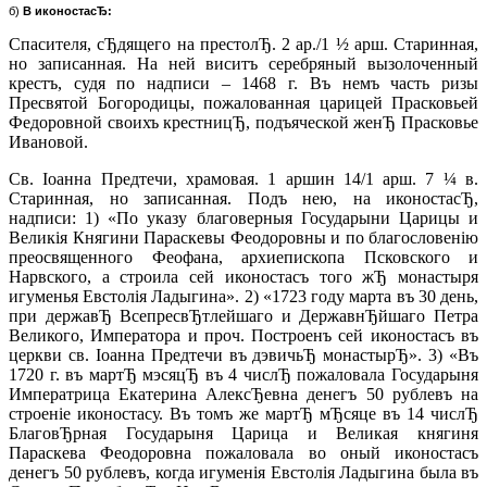
б)
В иконостасЂ:
Спасителя, сЂдящего на престолЂ. 2 ар./1 ½ арш. Старинная,
но записанная. На ней виситъ серебряный вызолоченный
крестъ, судя по надписи – 1468 г. Въ немъ часть ризы
Пресвятой Богородицы, пожалованная царицей Прасковьей
Федоровной своихъ крестницЂ, подъяческой женЂ Прасковье
Ивановой.
Св. Iоанна Предтечи, храмовая. 1 аршин 14/1 арш. 7 ¼ в.
Старинная, но записанная. Подъ нею, на иконостасЂ,
надписи: 1) «По указу благоверныя Государыни Царицы и
Великiя Княгини Параскевы Феодоровны и по благословенiю
преосвященного Феофана, архиепископа Псковского и
Нарвского, а строила сей иконостасъ того жЂ монастыря
игуменья Евстолiя Ладыгина». 2) «1723 году марта въ 30 день,
при державЂ ВсепресвЂтлейшаго и ДержавнЂйшаго Петра
Великого, Императора и проч. Построенъ сей иконостасъ въ
церкви св. Iоанна Предтечи въ дэвичьЂ монастырЂ». 3) «Въ
1720 г. въ мартЂ мэсяцЂ въ 4 числЂ пожаловала Государыня
Императрица Екатерина АлексЂевна денегъ 50 рублевъ на
строенiе иконостасу. Въ томъ же мартЂ мЂсяце въ 14 числЂ
БлаговЂрная Государыня Царица и Великая княгиня
Параскева Феодоровна пожаловала во оный иконостасъ
денегъ 50 рублевъ, когда игуменiя Евстолiя Ладыгина была въ