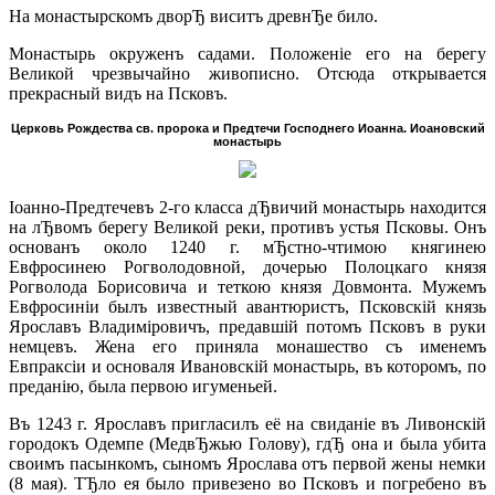
На монастырскомъ дворЂ виситъ древнЂе било.
Монастырь окруженъ садами. Положенiе его на берегу
Великой чрезвычайно живописно. Отсюда открывается
прекрасный видъ на Псковъ.
Церковь Рождества св. пророка
и Предтечи Господнего Иоанна.
Иоановский
монастырь
Iоанно-Предтечевъ 2-го класса дЂвичий монастырь находится
на лЂвомъ берегу Великой реки, противъ устья Псковы. Онъ
основанъ около 1240 г. мЂстно-чтимою княгинею
Евфросинею Рогволодовной, дочерью Полоцкаго князя
Рогволода Борисовича и теткою князя Довмонта. Мужемъ
Евфросинiи былъ известный авантюристъ, Псковскiй князь
Ярославъ Владимiровичъ, предавшiй потомъ Псковъ в руки
немцевъ. Жена его приняла монашество съ именемъ
Евпраксiи и основаля Ивановскiй монастырь, въ которомъ, по
преданiю, была первою игуменьей.
Въ 1243 г. Ярославъ пригласилъ её на свиданiе въ Ливонскiй
городокъ Одемпе (МедвЂжью Голову), гдЂ она и была убита
своимъ пасынкомъ, сыномъ Ярослава отъ первой жены немки
(8 мая). ТЂло ея было привезено во Псковъ и погребено въ