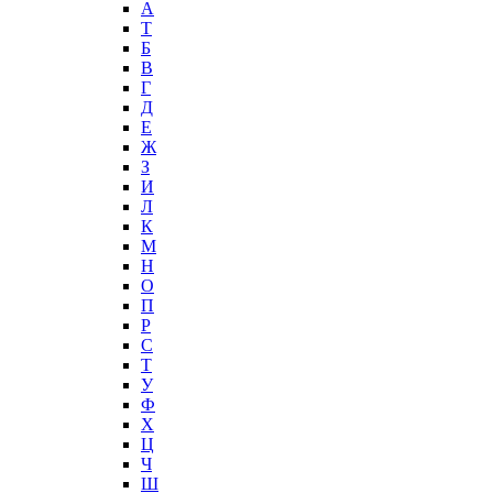
А
T
Б
В
Г
Д
Е
Ж
З
И
Л
К
М
Н
О
П
Р
С
Т
У
Ф
Х
Ц
Ч
Ш