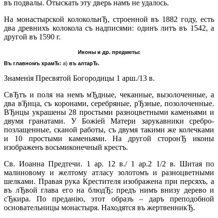
въ подвалы. Отыскать эту дверь намъ не удалось.
На монастырской колокольнЂ, строенной въ 1882 году, есть
два древнихъ колокола съ надписями: одинъ литъ въ 1542, а
другой въ 1590 г.
Иконы и др. предметы:
Въ главномъ храмЂ:
а)
въ алтарЂ.
Знаменiя Пресвятой Богородицы 1 арш./13 в.
СвЂтъ и поля на немъ мЂдные, чеканные, вызолоченные, а
два вЂнца, съ коронами, серебряные, рЂзные, позолоченные.
ВЂнцы украшены 28 простыми разноцветными каменьями и
двумя гранатами. У Божiей Матери зарукавники сребро-
позлащенные, сканой работы, съ двумя такими же колечками
и 10 простыми каменьями. На другой сторонЂ иконы
изображенъ восьмиконечный крестъ.
Св. Иоанна Предтечи. 1 ар. 12 в./ 1 ар.2 1/2 в. Шитая по
малиновому и желтому атласу золотомъ и разноцветными
шелками. Правая рука Крестителя изображена при персяхъ, а
въ лЂвой глава его на блюдЂ; предъ нимъ внизу дерево и
сЂкира. По преданiю, этот образъ – даръ преподобной
основательницы монастыря. Находятся въ жертвенникЂ.