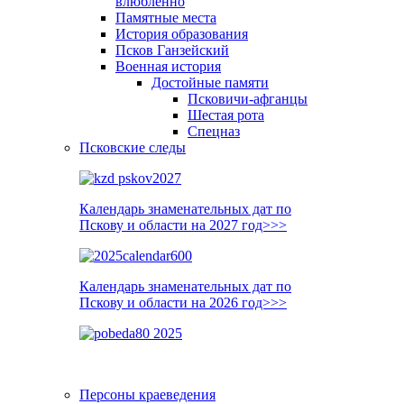
влюблённо
Памятные места
История образования
Псков Ганзейский
Военная история
Достойные памяти
Псковичи-афганцы
Шестая рота
Спецназ
Псковские следы
Календарь знаменательных дат по
Пскову и области на 2027 год>>>
Календарь знаменательных дат по
Пскову и области на 2026 год>>>
Персоны краеведения