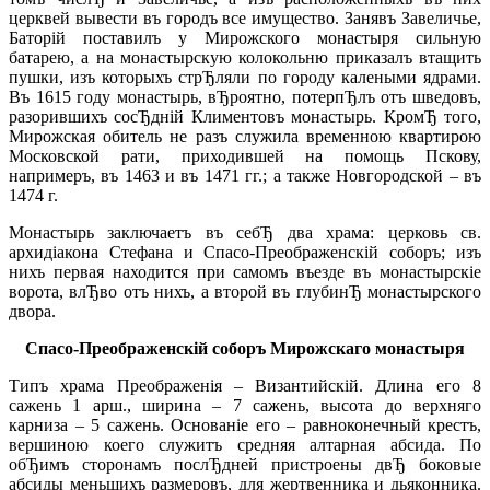
церквей вывести въ городъ все имущество. Занявъ Завеличье,
Баторiй поставилъ у Мирожского монастыря сильную
батарею, а на монастырскую колокольню приказалъ втащить
пушки, изъ которыхъ стрЂляли по городу калеными ядрами.
Въ 1615 году монастырь, вЂроятно, потерпЂлъ отъ шведовъ,
разорившихъ сосЂднiй Климентовъ монастырь. КромЂ того,
Мирожская обитель не разъ служила временною квартирою
Московской рати, приходившей на помощь Пскову,
напримеръ, въ 1463 и въ 1471 гг.; а также Новгородской – въ
1474 г.
Монастырь заключаетъ въ себЂ два храма: церковь св.
архидiакона Стефана и Спасо-Преображенскiй соборъ; изъ
нихъ первая находится при самомъ въезде въ монастырскiе
ворота, влЂво отъ нихъ, а второй въ глубинЂ монастырского
двора.
Спасо-Преображенскiй соборъ Мирожскаго монастыря
Типъ храма Преображенiя – Византийскiй. Длина его 8
сажень 1 арш., ширина – 7 сажень, высота до верхняго
карниза – 5 сажень. Основанiе его – равноконечный крестъ,
вершиною коего служитъ средняя алтарная абсида. По
обЂимъ сторонамъ послЂдней пристроены двЂ боковые
абсиды меньшихъ размеровъ, для жертвенника и дьяконника.