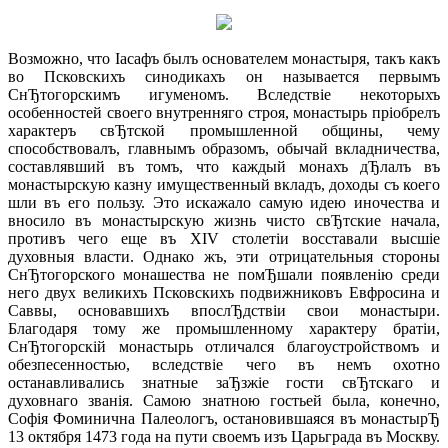
Возможно, что Iасафъ былъ основателем монастыря, такъ какъ
во Псковскихъ синодикахъ он называется первымъ
СнЂтогорскимъ игуменомъ. Вследствiе некоторыхъ
особенностей своего внутренняго строя, монастырь прiобрелъ
характеръ свЂтской промышленной общины, чему
способствовалъ, главнымъ образомъ, обычай вкладничества,
составлявший въ томъ, что каждый монахъ дЂлалъ въ
монастырскую казну имущественный вкладъ, доходы съ коего
шли въ его пользу. Это искажало самую идею иночества и
вносило въ монастырскую жизнь чисто свЂтские начала,
противъ чего еще въ XIV столетiи восставали высшiе
духовныя власти. Однако жъ, эти отрицательныя стороны
СнЂтогорского монашества не помЂшали появленiю среди
него двух великихъ Псковскихъ подвижниковъ Евфросина и
Саввы, основавшихъ впослЂдствiи свои монастыри.
Благодаря тому же промышленному характеру братiи,
СнЂтогорскiй монастырь отличался благоустройствомъ и
обезпесенностью, вследствiе чего въ немъ охотно
останавливались знатные заЂзжiе гости cвЂтскаго и
духовнаго званiя. Самою знатною гостьей была, конечно,
Софiя Фоминична Палеологъ, остановившаяся въ монастырЂ
13 октября 1473 года на пути своемъ изъ Царьграда въ Москву.