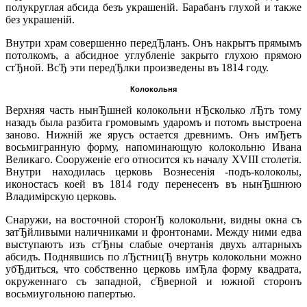
полукруглая абсида безъ украшенiй. Барабанъ глухой и также
без украшенiй.
Внутри храм совершенно передЂланъ. Онъ накрытъ прямымъ
потолкомъ, а абсидное углубленiе закрыто глухою прямою
стЂной. ВсЂ эти передЂлки произведены въ 1814 году.
Колокольня
Верхняя часть нынЂшней колокольни нЂсколько лЂтъ тому
назадъ была разбита громовымъ ударомъ и потомъ выстроена
заново. Нижнiй же ярусъ остается древнимъ. Онъ имЂетъ
восьмигранную форму, напоминающую колокольню Ивана
Великаго. Сооруженiе его относится къ началу XVIII столетiя.
Внутри находилась церковь Вознесенiя -подъ-колоколы,
иконостасъ коей въ 1814 году перенесенъ въ нынЂшнюю
Владимiрскую церковь.
Снаружи, на восточной сторонЂ колокольни, видны окна съ
затЂйливыми наличниками и фронтонами. Между ними едва
выступаютъ изъ стЂны слабые очертанiя двухъ алтарныхъ
абсидъ. Поднявшись по лЂстницЂ внутрь колокольни можно
убЂдиться, что собственно церковь имЂла форму квадрата,
окруженнаго съ западной, сЂверной и южной сторонъ
восьмиугольною папертью.