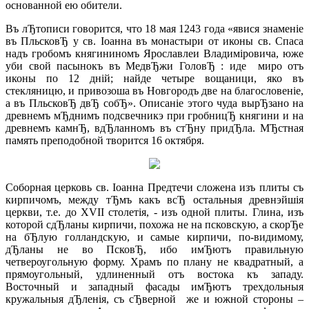
основанной ею обители.
Въ лЂтописи говорится, что 18 мая 1243 года «явися знаменiе
въ ПльсковЂ у св. Iоанна въ монастыри от иконы св. Спаса
надъ гробомъ княгининомъ Ярославлеи Владимiровича, юже
уби свой пасынокъ въ МедвЂжи ГоловЂ : иде миро отъ
иконы по 12 днiй; найде четыре вощаници, яко въ
стекляницю, и привозоша въ Новгородъ две на благословенiе,
а въ ПльсковЂ двЂ собЂ». Описанiе этого чуда вырЂзано на
древнемъ мЂднимъ подсвечникэ при гробницЂ княгини и на
древнемъ камнЂ, вдЂланномъ въ стЂну придЂла. МЂстная
память преподобной творится 16 октября.
Соборная церковь св. Iоанна Предтечи сложена изъ плиты съ
кирпичомъ, между тЂмъ какъ всЂ остальныя древнэйшiя
церкви, т.е. до XVII столетiя, - изъ одной плиты. Глина, изъ
которой сдЂланы кирпичи, похожа не на псковскую, а скорЂе
на бЂлую голландскую, и самые кирпичи, по-видимому,
дЂланы не во ПсковЂ, ибо имЂютъ правильную
четвероугольную форму. Храмъ по плану не квадратный, а
прямоугольный, удлиненный отъ востока къ западу.
Восточный и западный фасады имЂютъ трехдольныя
кружальныя дЂленiя, съ сЂверной же и южной стороны –