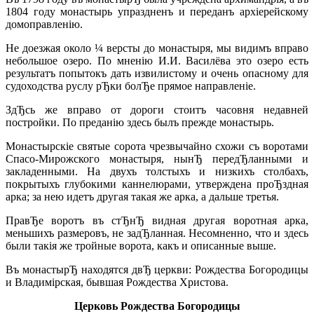
1804 году монастырь упраздненъ и переданъ архiерейскому
домоправленiю.
Не доезжая около ¼ версты до монастыря, мы видимъ вправо
небольшое озеро. По мненiю И.И. Василёва это озеро есть
результатъ попытокъ дать извилистому и очень опасному для
судоходства руслу рЂки болЂе прямое направленiе.
ЗдЂсь же вправо от дороги стоитъ часовня недавней
постройки. По преданiю здесь былъ прежде монастырь.
Монастырскiе святые сорота чрезвычайно схожи съ воротами
Спасо-Мирожского монастыря, нынЂ передЂланными и
закладенными. На двухъ толстыхъ и низкихъ столбахъ,
покрытыхъ глубокими каннелюрами, утверждена проЂздная
арка; за нею идетъ другая такая же арка, а дальше третья.
ПравЂе воротъ въ стЂнЂ видная другая воротная арка,
меньшихъ размеровъ, не задЂланная. Несомненно, что и здесь
были такiя же тройные ворота, какъ и описанные выше.
Въ монастырЂ находятся двЂ церкви: Рождества Богородицы
и Владимiрская, бывшая Рождества Христова.
Церковь Рождества Богородицы