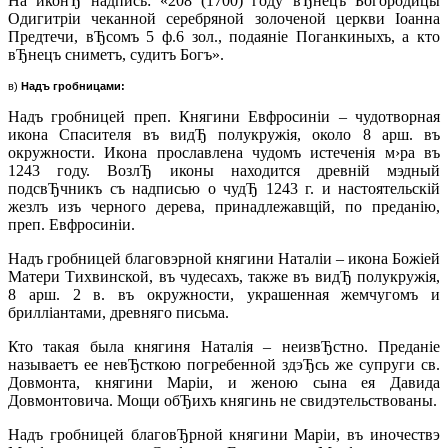
На иконЂ надпись: «208 (1700) году вЂнецъ Богородицы
Одигитрiи чеканной серебряной золоченой церкви Iоанна
Предтечи, вЂcомъ 5 ф.6 зол., подаянiе Поганкиныхъ, а кто
вЂнецъ сниметъ, судитъ Богъ».
в)
Надъ гробницами:
Надъ гробницей преп. Княгини Евфросинiи – чудотворная
икона Спасителя въ видЂ полукружiя, около 8 арш. въ
окружности. Икона прославлена чудомъ истеченiя м›ра въ
1243 году. ВозлЂ иконы находится древнiй мэдный
подсвЂчникъ съ надписью о чудЂ 1243 г. и настоятельскiй
жезлъ изъ черного дерева, принадлежавщiй, по преданiю,
преп. Евфросинiи.
Надъ гробницей благовэрной княгини Наталiи – икона Божiей
Матери Тихвинской, въ чудесахъ, также въ видЂ полукружiя,
8 арш. 2 в. въ окружности, украшенная жемчугомъ и
бриллiантами, древняго письма.
Кто такая была княгиня Наталiя – неизвЂстно. Преданiе
называетъ ее невЂсткою погребенной здэЂсь же супруги св.
Довмонта, княгини Марiи, и женою сына ея Давида
Довмонтовича. Мощи обЂихъ княгинь не свидэтельствованы.
Надъ гробницей благовЂрной княгини Марiи, въ иночествэ