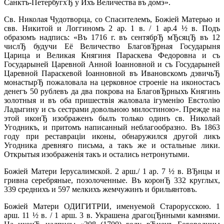
Санктъ-ПетербугхЂ у Ихъ Величества въ домэ».
Св. Николая Чудотворца, со Спасителемъ, Божiей Матерью и
свв. Никитой и Логгиномъ 2 ар. 1 в. / 1 ар.4 ½ в. Подъ
образомъ надпись: «Въ 1716 г. въ сентябрЂ мЂсяцЂ въ 12
числЂ будучи Её Величество БлаговЂрная Государыня
Царица и Великая Княгиня Параскева Федоровна и съ
Государыней Царевной Анной Iоанновной и съ Государыней
Царевной Параскевой Iоанновной въ Ивановскомъ дэвичьЂ
монастырЂ пожаловала на церковное строенiе на иконостасъ
денегъ 50 рублевъ да два покрова на БлаговЂрныхъ Княгинь
золотныя и въ оба пришествiя жаловала iгуменiю Евстолiю
Ладыгину и съ сестрами довольною милостиною». Прежде на
этой иконЂ изображенъ былъ только одинъ св. Николай
Угодникъ, и притомъ написанный неблагообразно. Въ 1863
году при реставрацiи иконы, обнаружился другой ликъ
Угодника древняго письма, а такъ же и остальные лики.
Открытыя изображенiя такъ и остались нетронутыми.
Божiей Матери Iерусалимской. 2 арш./ 1 ар. 7 ½ в. ВЂнцы и
гривна серебряные, позолоченные. Въ коронЂ 332 круглых,
339 среднихъ и 597 мелкихъ жемчужинъ и брильянтовъ.
Божiей Матери ОДИГИТРIИ, именуемой Старорусскою. 1
арш. 11 ½ в. / 1 арш. 3 в. Украшена драгоцЂнными камнями.