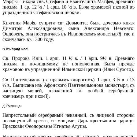
Марфы – икона свв. Стефана и Евангелиста Матфея, древняго
письма. 1 ар. 12 ½ / 1 арш. 10 ½ в. Была храмовой иконой въ
упраздненной Стефановской церкви.
Княгиня Марiя, супруга св. Довмонта, была дочерью князя
Димитрiя Александровича, сына Александра Невскаго.
Овдовевъ, она постриглась въ Ивановскомъ монастырЂ, где и
скончалась въ 1300 году.
г)
Въ придЂле:
Св. Пророка Илiи. 1 арш. 11 ½ в. / 1 арш. 9½ в. Древняго
письма и, по-видимому, не поновленная. Была прежде
храмовою въ упраздненной Ильинской церкви (Ильи Сухого).
Св. Пантелеимона (за правымъ клиросомъ). 1 арш. 3 ½ в. / 13
¼ в. Выписана изъ Афонского Пантелеимонова монастыря, съ
частицею мощей, вложенной въ особый серебряный
ковчежецъ при иконЂ.
д)
Ризница:
Напрестольный серебряный чеканный, съ лицевой стороны
позлащенный крестъ, съ мощами. Даръ крестьянина царицы
Прасковiи Феодоровны Игнатья Агупы.
Напрестольный крестъ серебряный, рЂзной, позолоченный,