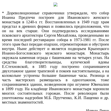
* Дореволюционные справочники утверждали, что собор
Иоанна Предтечи построен для Ивановского женского
монастыря в 1240-х гг. Восстановленных в 1949 году храм
предстал в древних формах и появились предположения, что
он на век старше. Они подтвердились исследованиями
псковского архитектора Сергея Михайлова, проведенными во
время последней реставрации собора в 1973-1981 гг. После
этого храм был передан епархии, отремонтирован и обустроен
внутри. Ныне действует и является подворьем Крыпецкого
Иоанно-Богословского мужского монастыря. Монастырь
окружала каменная ограда с башенками на четырех углах. На
средства благотворительницы, купеческой вдовы
Е.Стехновской, в 1885 году построено сохранившееся
двухэтажное здание трапезной и покоев настоятельницы, а на
колокольне устроены большие башенные часы. Ризница и
часть мастерских размещалась в одноэтажном, тоже
сохранившемся здании, возведенном при игумене Ювеналии
в 1899 году. На кладбище Ивановского монастыря хоронили
многих состоятельных горожан. После революции были
уничтожены надгробия М.Б. Прутченко, К.И. Пащенко и др.
местных знаменитостей.
Натан Левин