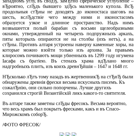
западномъ углу, въ сводЂ, замЂтно сферическое углубленiе –
вЂроятно, слЂдъ бывшего здЂсь маленького купола. ВсЂ
продольныя стЂны не доходятъ до иконостаса шаговъ на
шесть, вслЂдствiе чего между ними и иконостасомъ
образуется узкое и длинное пространство. Надъ нимъ
возвышеется полый барабан съ восьми щелеобразными
окнами, утвержденный на четырехъ подпружныхъ аркахъ,
пяты которыхъ опираются не на столбы (ихъ нетъ), а на
стЂны. Противъ алтаря устроены наверху каменные хоры, на
которые можно взойти только изъ архива. За правымъ
клиросомъ почиваютъ мощи убиенныхъ въ 1299 году игумена
Iасафа съ братiею. Въ стенахъ храма вдЂлано много
надгробныхъ плитъ, изъ коихъ древнЂйшiя – 1647 и 1648 гг.
НЂсколько лЂтъ тому назадъ въ жертвенникЂ на стЂнЂ были
обнаружены древнiя фрески весьма искусныхъ писемъ. Къ
сожалЂнiю, они сильно попорчены. Лучше другихъ
сохранился строгiй Византiйскiй ликъ какого-то святителя.
Въ алтаре также заметны слЂды фресокъ. Весьма вероятно,
что весь храмъ был покрытъ фресками, какъ и въ Спасо-
Мирожскомъ соборЂ.
/ФОТО ФРЕСОК/