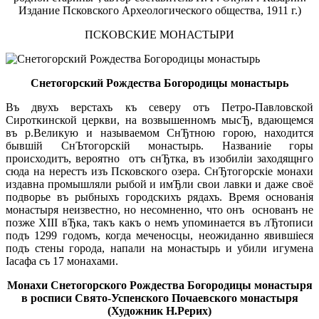
Издание Псковского Археологического общества, 1911 г.)
ПСКОВСКИЕ МОНАСТЫРИ
Снетогорский Рождества Богородицы монастырь
Въ двухъ верстахъ къ северу отъ Петро-Павловской
Сироткинской церкви, на возвышенномъ мысЂ, вдающемся
въ р.Великую и называемом СнЂтною горою, находится
бывшiй СнЪтогорскiй монастырь. Названиiе горы
происходитъ, вероятно отъ снЂтка, въ изобилiи заходящнго
сюда на нерестъ изъ Псковского озера. СнЂтогорскiе монахи
издавна промышляли рыбой и имЂли свои лавки и даже своё
подворье въ рыбныхъ городскихъ рядахъ. Время основанiя
монастыря неизвестно, но несомненно, что онъ основанъ не
позже XIII вЂка, такъ какъ о немъ упоминается въ лЂтописи
подъ 1299 годомъ, когда меченосцы, неожиданно явившiеся
подъ стены города, напали на монастырь и убили игумена
Iасафа съ 17 монахами.
Монахи Снетогорского Рождества Богородицы монастыря
в росписи Свято-Успенского Почаевского монастыря
(Художник Н.Рерих)