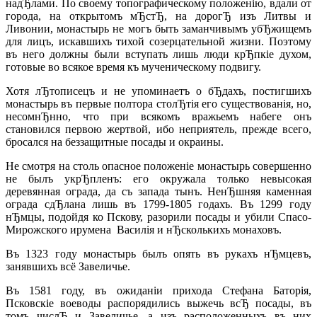
надЂлами. По своему топографическому положенiю, вдали от
города, на открытомъ мЂстЂ, на дорогЂ изъ Литвы и
Ливонии, монастырь не могъ быть заманчивымъ убЂжищемъ
для лицъ, искавшихъ тихой созерцательной жизни. Поэтому
въ него должны были вступать лишь люди крЂпкiе духом,
готовые во всякое время къ мученическому подвигу.
Хотя лЂтописецъ и не упоминаетъ о бЂдахъ, постигшихъ
монастырь въ первые полтора столЂтiя его существованiя, но,
несомнЂнно, что при всякомъ вражьемъ набеге онъ
становился первою жертвой, ибо неприятель, прежде всего,
бросался на беззащитные посады и окраины.
Не смотря на столь опасное положенiе монастырь совершенно
не былъ укрЂпленъ: его окружала только невысокая
деревянная ограда, да съ запада тынъ. НенЂшняя каменная
ограда сдЂлана лишь въ 1799-1805 годахъ. Въ 1299 году
нЂмцы, подойдя ко Пскову, разорили посады и убили Спасо-
Мирожского ирумена Василiя и нЂсколькихъ монаховъ.
Въ 1323 году монастырь былъ опять въ рукахъ нЂмцевъ,
занявшихъ всё Завеличье.
Въ 1581 году, въ ожиданiи прихода Стефана Баторiя,
Псковскiе воеводы распорядились выжечь всЂ посады, въ
томъ числЂ и Завеличье, а изъ расположенныхъ въ них