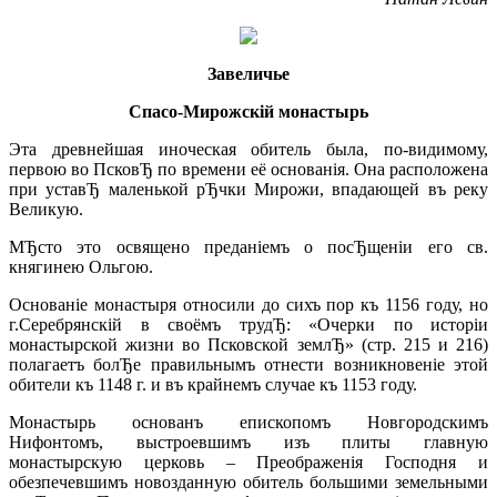
Завеличье
Спасо-Мирожскiй монастырь
Эта древнейшая иноческая обитель была, по-видимому,
первою во ПсковЂ по времени её основанiя. Она расположена
при уставЂ маленькой рЂчки Мирожи, впадающей въ реку
Великую.
МЂсто это освящено преданiемъ о посЂщенiи его св.
княгинею Ольгою.
Основанiе монастыря относили до сихъ пор къ 1156 году, но
г.Серебрянскiй в своёмъ трудЂ: «Очерки по исторiи
монастырской жизни во Псковской землЂ» (стр. 215 и 216)
полагаетъ болЂе правильнымъ отнести возникновенiе этой
обители къ 1148 г. и въ крайнемъ случае къ 1153 году.
Монастырь основанъ епископомъ Новгородскимъ
Нифонтомъ, выстроевшимъ изъ плиты главную
монастырскую церковь – Преображенiя Господня и
обезпечевшимъ новозданную обитель большими земельными