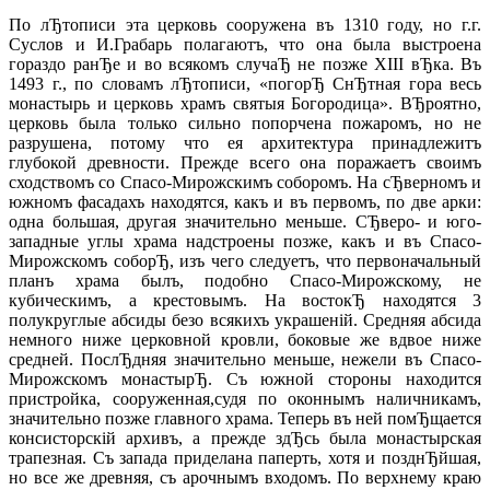
По лЂтописи эта церковь сооружена въ 1310 году, но г.г.
Суслов и И.Грабарь полагаютъ, что она была выстроена
гораздо ранЂе и во всякомъ случаЂ не позже XIII вЂка. Въ
1493 г., по словамъ лЂтописи, «погорЂ СнЂтная гора весь
монастырь и церковь храмъ святыя Богородица». ВЂроятно,
церковь была только сильно попорчена пожаромъ, но не
разрушена, потому что ея архитектура принадлежитъ
глубокой древности. Прежде всего она поражаетъ своимъ
сходствомъ со Спасо-Мирожскимъ соборомъ. На сЂверномъ и
южномъ фасадахъ находятся, какъ и въ первомъ, по две арки:
одна большая, другая значительно меньше. СЂверо- и юго-
западные углы храма надстроены позже, какъ и въ Спасо-
Мирожскомъ соборЂ, изъ чего следуетъ, что первоначальный
планъ храма былъ, подобно Спасо-Мирожскому, не
кубическимъ, а крестовымъ. На востокЂ находятся 3
полукруглые абсиды безо всякихъ украшенiй. Средняя абсида
немного ниже церковной кровли, боковые же вдвое ниже
средней. ПослЂдняя значительно меньше, нежели въ Спасо-
Мирожскомъ монастырЂ. Съ южной стороны находится
пристройка, сооруженная,судя по оконнымъ наличникамъ,
значительно позже главного храма. Теперь въ ней помЂщается
консисторскiй архивъ, а прежде здЂсь была монастырская
трапезная. Съ запада приделана паперть, хотя и позднЂйшая,
но все же древняя, съ арочнымъ входомъ. По верхнему краю