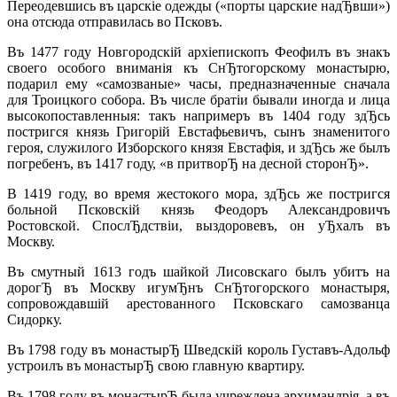
Переодевшись въ царскiе одежды («порты царские надЂвши»)
она отсюда отправилась во Псковъ.
Въ 1477 году Новгородскiй архiепископъ Феофилъ въ знакъ
своего особого вниманiя къ СнЂтогорскому монастырю,
подарил ему «самозваные» часы, предназначенные сначала
для Троицкого собора. Въ числе братiи бывали иногда и лица
высокопоставленныя: такъ напримеръ въ 1404 году здЂсь
постригся князь Григорiй Евстафьевичъ, сынъ знаменитого
героя, служилого Изборского князя Евстафiя, и здЂсь же былъ
погребенъ, въ 1417 году, «в притворЂ на десной сторонЂ».
В 1419 году, во время жестокого мора, здЂсь же постригся
больной Псковскiй князь Феодоръ Александровичъ
Ростовской. СпослЂдствiи, выздоровевъ, он уЂхалъ въ
Москву.
Въ смутный 1613 годъ шайкой Лисовскаго былъ убитъ на
дорогЂ въ Москву игумЂнъ СнЂтогорского монастыря,
сопровождавшiй арестованного Псковскаго самозванца
Сидорку.
Въ 1798 году въ монастырЂ Шведскiй король Густавъ-Адольф
устроилъ въ монастырЂ свою главную квартиру.
Въ 1798 году въ монастырЂ была учреждена архимандрiя, а въ