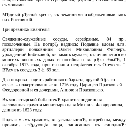
съ мощами.
МЂдный рЂзной крестъ, съ чеканными изображениями такъ
наз. Ростовскiй.
Три древнихъ Евангелiя.
Священно-служебные сосуды, серебряные, 84 пр.,
позолоченные. На потирЂ надпись: Подаянiе вдовы л.гв.
артиллерiи полковницы Ольги Михайловны Фигнеръ,
урожденной Бибиковой, въ память мужа ея, отличившегося во
многихъ военныхъ дэлах и погибшаго въ рЂкэ ЭльбЂ, 1
октября 1813 года, при изгнанiи непрiятеля изъ Отечества”.
ВЂсу въ сосудахъ 3 ф. 69 зол.
Два покрова – одинъ рябинового бархата, другой бЂлаго
атласа – пожертвованные въ 1716 году Царицею Прасковьей
Феодоровной и ея дочерьми, Анною и Прасковьею.
Въ монастырской библiотекЂ хранится подлинная
жалованная грамота монастырю царя Михаила Феодоровича,
данная въ 1623 году.
Подъ самымъ храмомъ, въ усыпальницЂ, погребены, между
прочимъ, слЂдующiя лица, записанная въ синодикЂ: