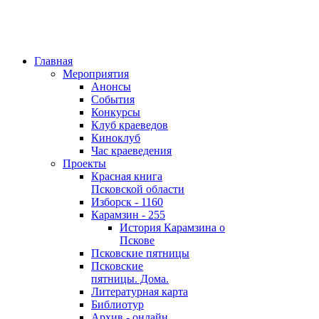
Главная
Мероприятия
Анонсы
События
Конкурсы
Клуб краеведов
Киноклуб
Час краеведения
Проекты
Красная книга
Псковской области
Изборск - 1160
Карамзин - 255
История Карамзина о
Пскове
Псковские пятницы
Псковские
пятницы. Дома.
Литературная карта
Библиотур
Архив - онлайн