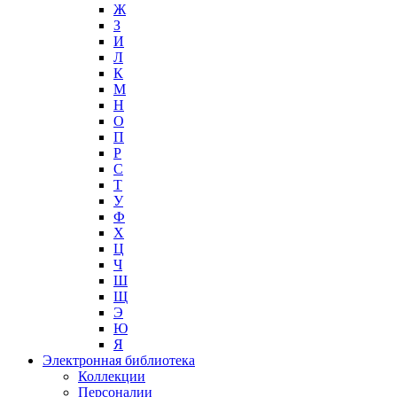
Ж
З
И
Л
К
М
Н
О
П
Р
С
Т
У
Ф
Х
Ц
Ч
Ш
Щ
Э
Ю
Я
Электронная библиотека
Коллекции
Персоналии