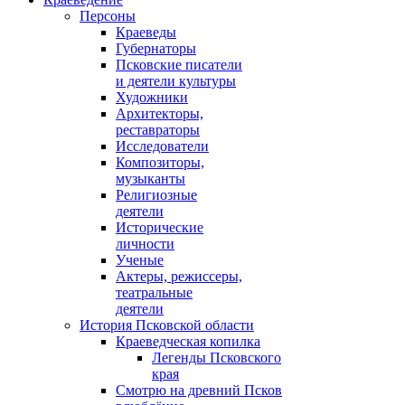
Персоны
Краеведы
Губернаторы
Псковские писатели
и деятели культуры
Художники
Архитекторы,
реставраторы
Исследователи
Композиторы,
музыканты
Религиозные
деятели
Исторические
личности
Ученые
Актеры, режиссеры,
театральные
деятели
История Псковской области
Краеведческая копилка
Легенды Псковского
края
Смотрю на древний Псков