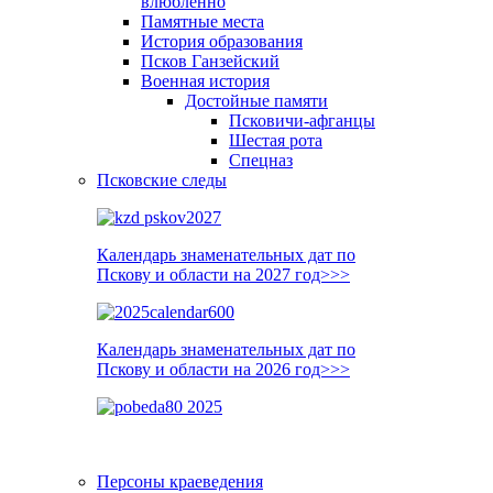
влюблённо
Памятные места
История образования
Псков Ганзейский
Военная история
Достойные памяти
Псковичи-афганцы
Шестая рота
Спецназ
Псковские следы
Календарь знаменательных дат по
Пскову и области на 2027 год>>>
Календарь знаменательных дат по
Пскову и области на 2026 год>>>
Персоны краеведения