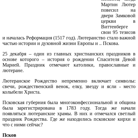
Мартин Лютер
повесил на
двери Замковой
церкви в
Виттенберге
свои 95 тезисов
и началась Реформация (1517 год). Лютеранство стало важной
частью истории и духовной жизни Европы и .. Пскова.
25 декабря – один из главных христианских праздников в
основе которого – история о рождении Спасителя Девой
Марией. Праздник отмечают католики, православные и
лютеране.
Лютеранское Рождество непременно включает символы:
свечи, рождественский венок, елку, звезду и ясли - место
колыбели Христа.
Псковская губерния была многоконфессиональной и община
была зарегистрирована в 1783 году. Тогда же начали
появляться лютеранские храмы. В них и отмечался светлый
праздник Рождества. Где же находились псковские кирхи и
что с ними сейчас?
Псков