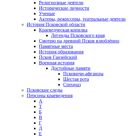
Религиозные деятели
Исторические личности
Ученые
Актеры, режиссеры, театральные деятели
История Псковской области
Краеведческая копилка
Легенды Псковского края
Смотрю на древний Псков влюблённо
Памятные места
История образования
Псков Ганзейский
Военная история
Достойные памяти
Псковичи-афганцы
Шестая рота
Спецназ
Псковские следы
Персоны краеведения
А
T
Б
В
Г
Д
Е