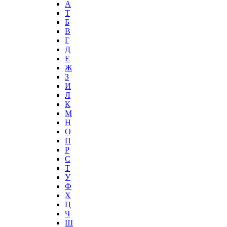
А
T
Б
В
Г
Д
Е
Ж
З
И
Л
К
М
Н
О
П
Р
С
Т
У
Ф
Х
Ц
Ч
Ш