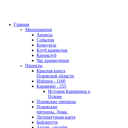
Главная
Мероприятия
Анонсы
События
Конкурсы
Клуб краеведов
Киноклуб
Час краеведения
Проекты
Красная книга
Псковской области
Изборск - 1160
Карамзин - 255
История Карамзина о
Пскове
Псковские пятницы
Псковские
пятницы. Дома.
Литературная карта
Библиотур
Архив - онлайн