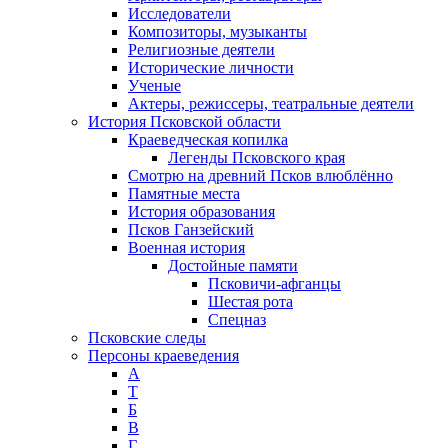
Исследователи
Композиторы, музыканты
Религиозные деятели
Исторические личности
Ученые
Актеры, режиссеры, театральные деятели
История Псковской области
Краеведческая копилка
Легенды Псковского края
Смотрю на древний Псков влюблённо
Памятные места
История образования
Псков Ганзейский
Военная история
Достойные памяти
Псковичи-афганцы
Шестая рота
Спецназ
Псковские следы
Персоны краеведения
А
T
Б
В
Г