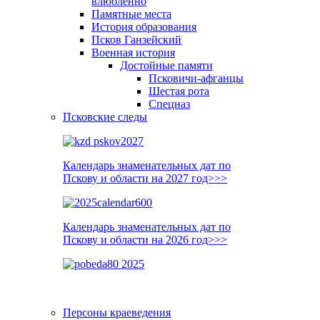
влюблённо
Памятные места
История образования
Псков Ганзейский
Военная история
Достойные памяти
Псковичи-афганцы
Шестая рота
Спецназ
Псковские следы
Календарь знаменательных дат по
Пскову и области на 2027 год>>>
Календарь знаменательных дат по
Пскову и области на 2026 год>>>
Персоны краеведения