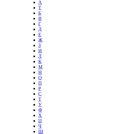
А
T
Б
В
Г
Д
Е
Ж
З
И
Л
К
М
Н
О
П
Р
С
Т
У
Ф
Х
Ц
Ч
Ш