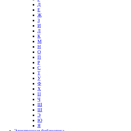
Д
Е
Ж
З
И
Л
К
М
Н
О
П
Р
С
Т
У
Ф
Х
Ц
Ч
Ш
Щ
Э
Ю
Я
Электронная библиотека