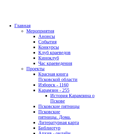
Главная
Мероприятия
Анонсы
События
Конкурсы
Клуб краеведов
Киноклуб
Час краеведения
Проекты
Красная книга
Псковской области
Изборск - 1160
Карамзин - 255
История Карамзина о
Пскове
Псковские пятницы
Псковские
пятницы. Дома.
Литературная карта
Библиотур
Архив - онлайн