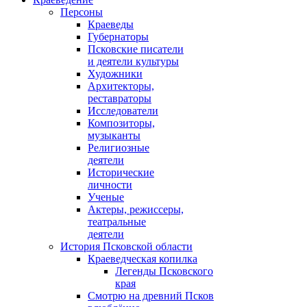
Персоны
Краеведы
Губернаторы
Псковские писатели
и деятели культуры
Художники
Архитекторы,
реставраторы
Исследователи
Композиторы,
музыканты
Религиозные
деятели
Исторические
личности
Ученые
Актеры, режиссеры,
театральные
деятели
История Псковской области
Краеведческая копилка
Легенды Псковского
края
Смотрю на древний Псков