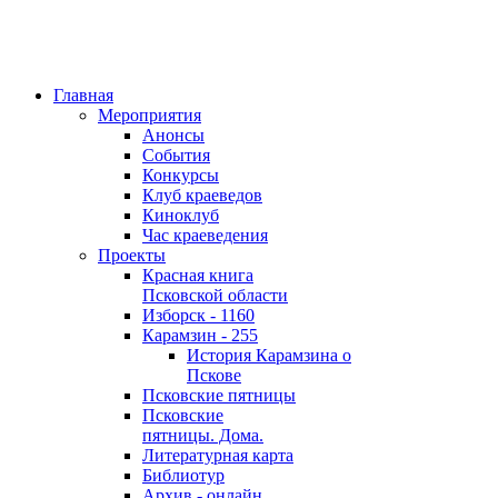
Главная
Мероприятия
Анонсы
События
Конкурсы
Клуб краеведов
Киноклуб
Час краеведения
Проекты
Красная книга
Псковской области
Изборск - 1160
Карамзин - 255
История Карамзина о
Пскове
Псковские пятницы
Псковские
пятницы. Дома.
Литературная карта
Библиотур
Архив - онлайн