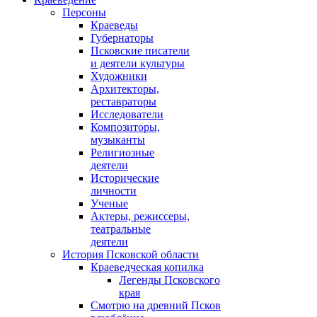
Персоны
Краеведы
Губернаторы
Псковские писатели
и деятели культуры
Художники
Архитекторы,
реставраторы
Исследователи
Композиторы,
музыканты
Религиозные
деятели
Исторические
личности
Ученые
Актеры, режиссеры,
театральные
деятели
История Псковской области
Краеведческая копилка
Легенды Псковского
края
Смотрю на древний Псков