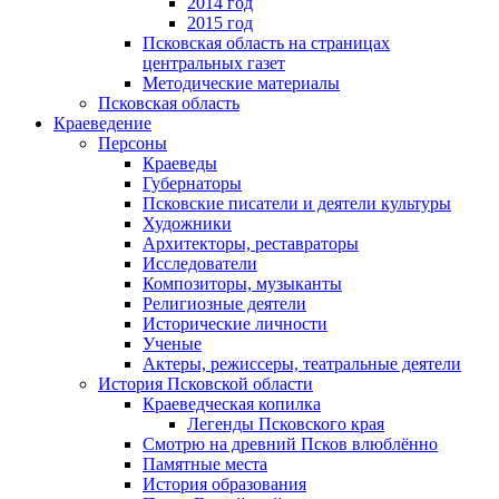
2014 год
2015 год
Псковская область на страницах
центральных газет
Методические материалы
Псковская область
Краеведение
Персоны
Краеведы
Губернаторы
Псковские писатели и деятели культуры
Художники
Архитекторы, реставраторы
Исследователи
Композиторы, музыканты
Религиозные деятели
Исторические личности
Ученые
Актеры, режиссеры, театральные деятели
История Псковской области
Краеведческая копилка
Легенды Псковского края
Смотрю на древний Псков влюблённо
Памятные места
История образования