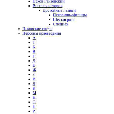
Псков Ганзейский
Военная история
Достойные памяти
Псковичи-афганцы
Шестая рота
Спецназ
Псковские следы
Персоны краеведения
А
T
Б
В
Г
Д
Е
Ж
З
И
Л
К
М
Н
О
П
Р