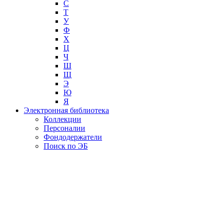
С
Т
У
Ф
Х
Ц
Ч
Ш
Щ
Э
Ю
Я
Электронная библиотека
Коллекции
Персоналии
Фондодержатели
Поиск по ЭБ