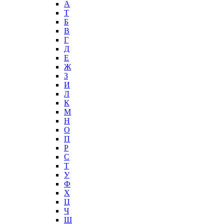
А
T
Б
В
Г
Д
Е
Ж
З
И
Л
К
М
Н
О
П
Р
С
Т
У
Ф
Х
Ц
Ч
Ш