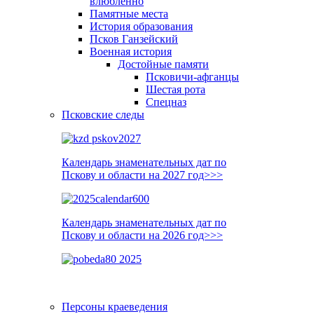
влюблённо
Памятные места
История образования
Псков Ганзейский
Военная история
Достойные памяти
Псковичи-афганцы
Шестая рота
Спецназ
Псковские следы
Календарь знаменательных дат по
Пскову и области на 2027 год>>>
Календарь знаменательных дат по
Пскову и области на 2026 год>>>
Персоны краеведения