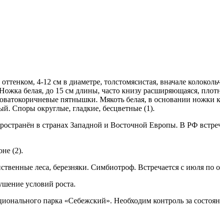
ттенком, 4-12 см в диаметре, толстомясистая, вначале колокольч
ожка белая, до 15 см длины, часто книзу расширяющаяся, плотна
овато­коричневые пятнышки. Мякоть белая, в основании ножки 
й. Споры округлые, гладкие, бесцветные (1).
пространён в странах Западной и Восточной Европы. В РФ встре
не (2).
твенные леса, березняки. Симбиотроф. Встречается с июля по о
ушение условий роста.
ционального парка «Себежский». Необходим контроль за состоя