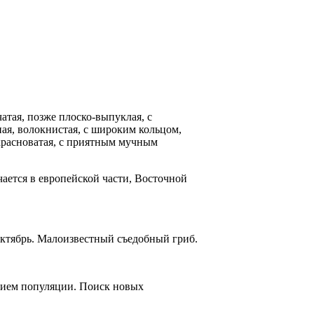
атая, позже пло­ско-выпуклая, с
я, во­локнистая, с широким кольцом,
красноватая, с приятным мучным
чается в европейской части, Восточной
ктябрь. Малоиз­вестный съедобный гриб.
нием популяции. По­иск новых