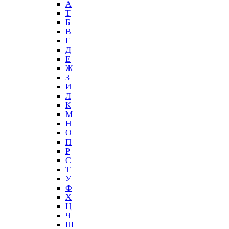
А
T
Б
В
Г
Д
Е
Ж
З
И
Л
К
М
Н
О
П
Р
С
Т
У
Ф
Х
Ц
Ч
Ш