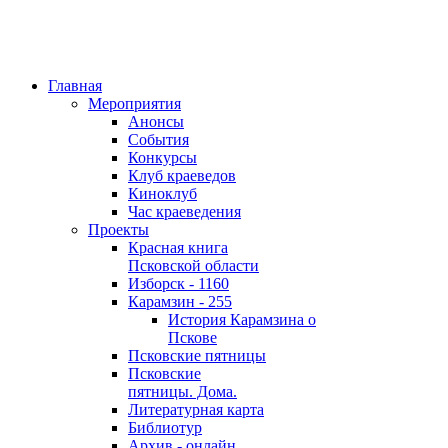
Главная
Мероприятия
Анонсы
События
Конкурсы
Клуб краеведов
Киноклуб
Час краеведения
Проекты
Красная книга
Псковской области
Изборск - 1160
Карамзин - 255
История Карамзина о
Пскове
Псковские пятницы
Псковские
пятницы. Дома.
Литературная карта
Библиотур
Архив - онлайн