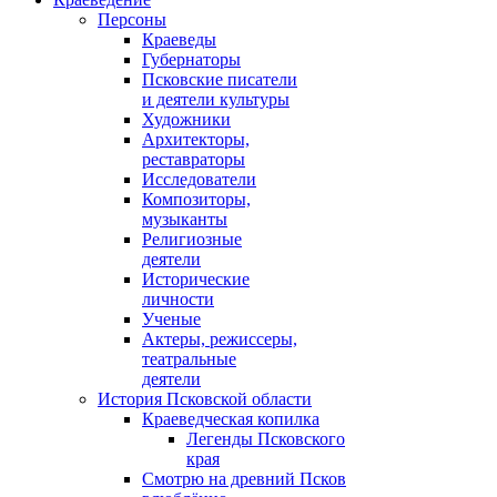
Персоны
Краеведы
Губернаторы
Псковские писатели
и деятели культуры
Художники
Архитекторы,
реставраторы
Исследователи
Композиторы,
музыканты
Религиозные
деятели
Исторические
личности
Ученые
Актеры, режиссеры,
театральные
деятели
История Псковской области
Краеведческая копилка
Легенды Псковского
края
Смотрю на древний Псков