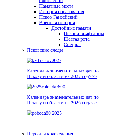
влюблённо
Памятные места
История образования
Псков Ганзейский
Военная история
Достойные памяти
Псковичи-афганцы
Шестая рота
Спецназ
Псковские следы
Календарь знаменательных дат по
Пскову и области на 2027 год>>>
Календарь знаменательных дат по
Пскову и области на 2026 год>>>
Персоны краеведения