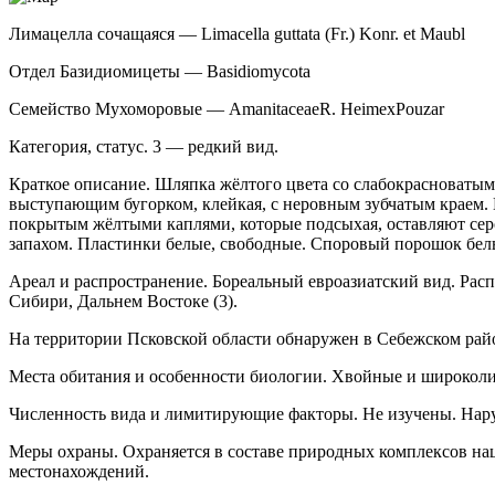
Лимацелла сочащаяся — Limacella guttata (Fr.) Konr. et Maubl
Отдел Базидиомицеты — Basidiomycota
Семейство Мухоморовые — Amanitaceae
R. Heim
ex
Pouzar
Категория, статус. 3 — редкий вид.
Краткое описание. Шляпка жёлтого цвета со слабокрасноватым о
выступающим бугорком, клейкая, с неровным зубчатым краем. Н
покрытым жёлтыми каплями, которые подсыхая, оставляют сер
запахом. Пластинки белые, свободные. Споровый порошок белы
Ареал и распространение. Бореальный евро­азиатский вид. Рас
Сибири, Дальнем Востоке (3).
На территории Псковской области обнаружен в Себежском райо
Места обитания и особенности биологии. Хвойные и широколис
Численность вида и лимитирующие факто­ры. Не изучены. Нар
Меры охраны. Охраняется в составе природ­ных комплексов на
местонахождений.