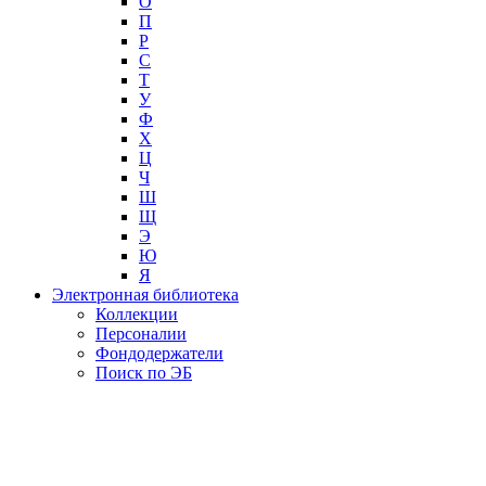
О
П
Р
С
Т
У
Ф
Х
Ц
Ч
Ш
Щ
Э
Ю
Я
Электронная библиотека
Коллекции
Персоналии
Фондодержатели
Поиск по ЭБ