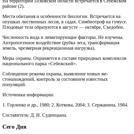
На территории Псковской области встречается в Себежском
районе (2).
Места обитания и особенности биологии. Встречается на
опушках лиственных лесов, в садах. Симбиотроф на гумусе.
Плодовые тела образуются в августе — октябре. Съедобен.
Численность вида и лимитирующие факто­ры. Не изучены.
Антропогенное воздействие (рубка леса, трансформация
земель, чрезмерная рекреаци­онная нагрузка).
Меры охраны. Охраняется в составе природ­ных комплексов
национального парка «Себежский».
Соблюдение режима охраны, выявление новых ме­
стонахождений, контроль за состоянием известных
популяций.
Источники информации:
1. Горленко и др., 1980; 2. Коткова, 2004; 3. Сержанина, 1984.
Составитель: Д. Н. Судницына.
Сего Дня