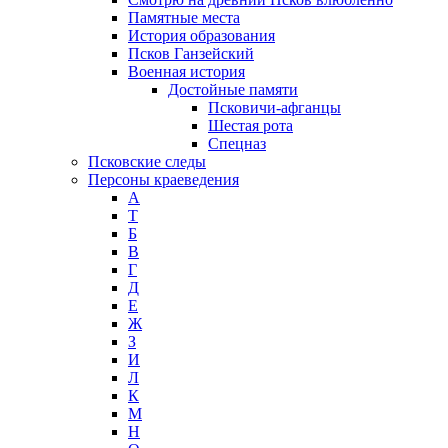
Памятные места
История образования
Псков Ганзейский
Военная история
Достойные памяти
Псковичи-афганцы
Шестая рота
Спецназ
Псковские следы
Персоны краеведения
А
T
Б
В
Г
Д
Е
Ж
З
И
Л
К
М
Н