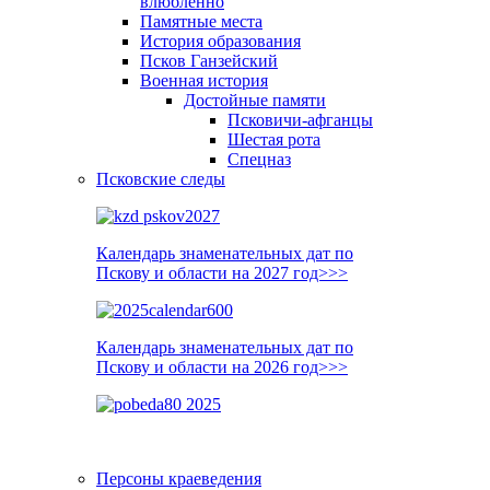
влюблённо
Памятные места
История образования
Псков Ганзейский
Военная история
Достойные памяти
Псковичи-афганцы
Шестая рота
Спецназ
Псковские следы
Календарь знаменательных дат по
Пскову и области на 2027 год>>>
Календарь знаменательных дат по
Пскову и области на 2026 год>>>
Персоны краеведения