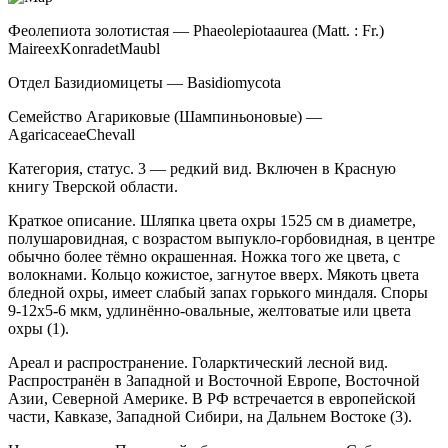
Феолепиота золотистая — Phaeolepiota
aurea (Matt. : Fr.)
Maire
ex
Konrad
et
Maubl
Отдел Базидиомицеты — Basidiomycota
Семейство Агариковые (Шампиньоновые) —
Agaricaceae
Chevall
Категория, статус. 3 — редкий вид. Включен в Красную
книгу Тверской области.
Краткое описание. Шляпка цвета охры 15­25 см в диаметре,
полушаровидная, с возрастом вы­пукло-горбовидная, в центре
обычно более тёмно окрашенная. Ножка того же цвета, с
волокнами. Коль­цо кожистое, загнутое вверх. Мякоть цвета
бледной охры, имеет слабый запах горького миндаля. Споры
9-12х5-6 мкм, удлинённо-овальные, желтоватые или цвета
охры (1).
Ареал и распространение. Голарктический лесной вид.
Распространён в Западной и Восточной Европе, Восточной
Азии, Северной Америке. В РФ встречается в европейской
части, Кавказе, Западной Сибири, на Дальнем Востоке (3).