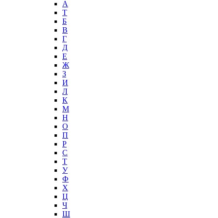
А
T
Б
В
Г
Д
Е
Ж
З
И
Л
К
М
Н
О
П
Р
С
Т
У
Ф
Х
Ц
Ч
Ш