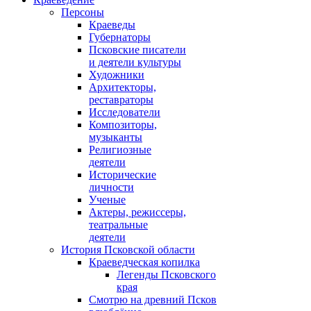
Персоны
Краеведы
Губернаторы
Псковские писатели
и деятели культуры
Художники
Архитекторы,
реставраторы
Исследователи
Композиторы,
музыканты
Религиозные
деятели
Исторические
личности
Ученые
Актеры, режиссеры,
театральные
деятели
История Псковской области
Краеведческая копилка
Легенды Псковского
края
Смотрю на древний Псков