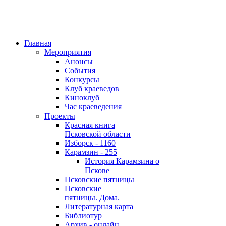
Главная
Мероприятия
Анонсы
События
Конкурсы
Клуб краеведов
Киноклуб
Час краеведения
Проекты
Красная книга
Псковской области
Изборск - 1160
Карамзин - 255
История Карамзина о
Пскове
Псковские пятницы
Псковские
пятницы. Дома.
Литературная карта
Библиотур
Архив - онлайн