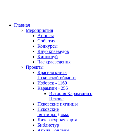
Главная
Мероприятия
Анонсы
События
Конкурсы
Клуб краеведов
Киноклуб
Час краеведения
Проекты
Красная книга
Псковской области
Изборск - 1160
Карамзин - 255
История Карамзина о
Пскове
Псковские пятницы
Псковские
пятницы. Дома.
Литературная карта
Библиотур
Архив - онлайн