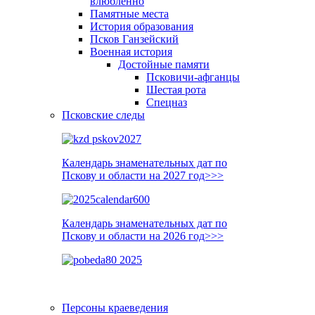
влюблённо
Памятные места
История образования
Псков Ганзейский
Военная история
Достойные памяти
Псковичи-афганцы
Шестая рота
Спецназ
Псковские следы
Календарь знаменательных дат по
Пскову и области на 2027 год>>>
Календарь знаменательных дат по
Пскову и области на 2026 год>>>
Персоны краеведения