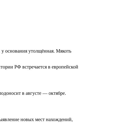
, у основания утолщённая. Мякоть
тории РФ встреча­ется в европейской
одоносит в авгу­сте — октябре.
выявление новых мест нахождений,