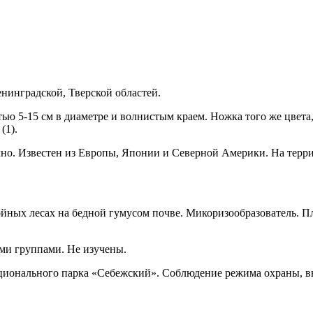
нинградской, Твер­ской областей.
ью 5-15 см в диаметре и вол­нистым краем. Ножка того же цвета
(1).
чно. Известен из Европы, Японии и Северной Америки. На терри
ойных лесах на бедной гумусом почве. Микоризообразователь. Пл
ми группами. Не изучены.
ационального парка «Себежский». Соблюдение режима охраны, 