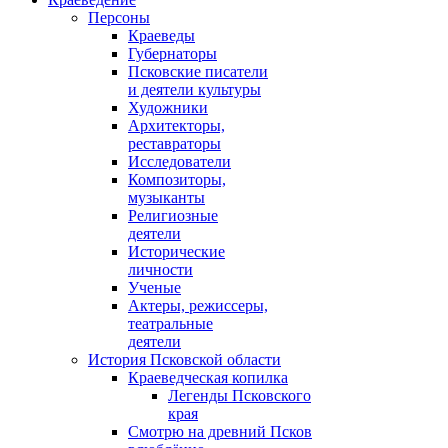
Персоны
Краеведы
Губернаторы
Псковские писатели
и деятели культуры
Художники
Архитекторы,
реставраторы
Исследователи
Композиторы,
музыканты
Религиозные
деятели
Исторические
личности
Ученые
Актеры, режиссеры,
театральные
деятели
История Псковской области
Краеведческая копилка
Легенды Псковского
края
Смотрю на древний Псков