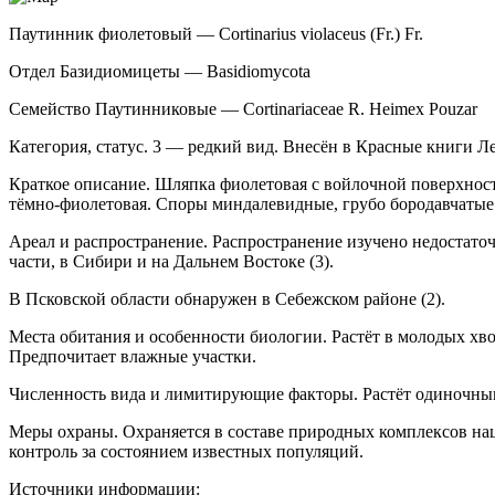
Паутинник фиолетовый — Cortinarius violaceus (Fr.) Fr.
Отдел Базидиомицеты — Basidiomycota
Семейство Паутинниковые — Cortinariaceae
R. Heim
ex
Pouzar
Категория, статус. 3 — редкий вид. Внесён в Красные книги Ле
Краткое описание. Шляпка фиолетовая с во­йлочной поверхност
тёмно-фиолетовая. Споры мин­далевидные, грубо бородавчатые 
Ареал и распространение. Распространение изучено недостато
части, в Сибири и на Дальнем Востоке (3).
В Псковской области обнаружен в Себежском районе (2).
Места обитания и особенности биологии. Ра­стёт в молодых хв
Предпочитает влажные участки.
Численность вида и лимитирующие факто­ры. Растёт одиночны
Меры охраны. Охраняется в составе природ­ных комплексов н
контроль за состоянием известных по­пуляций.
Источники информации: