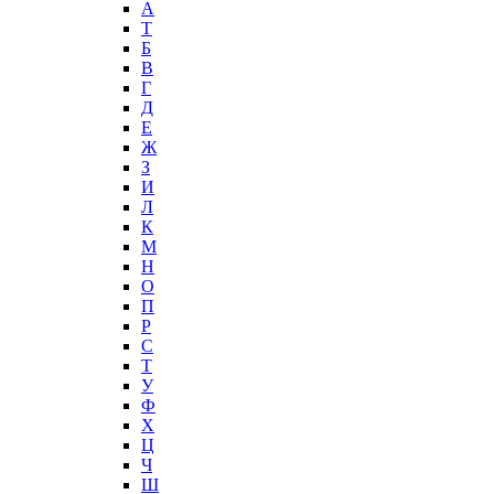
А
T
Б
В
Г
Д
Е
Ж
З
И
Л
К
М
Н
О
П
Р
С
Т
У
Ф
Х
Ц
Ч
Ш