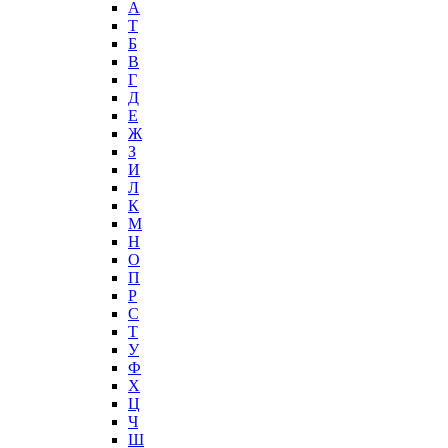
А
T
Б
В
Г
Д
Е
Ж
З
И
Л
К
М
Н
О
П
Р
С
Т
У
Ф
Х
Ц
Ч
Ш