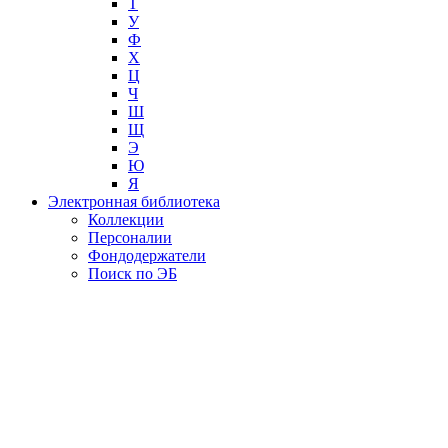
Т
У
Ф
Х
Ц
Ч
Ш
Щ
Э
Ю
Я
Электронная библиотека
Коллекции
Персоналии
Фондодержатели
Поиск по ЭБ