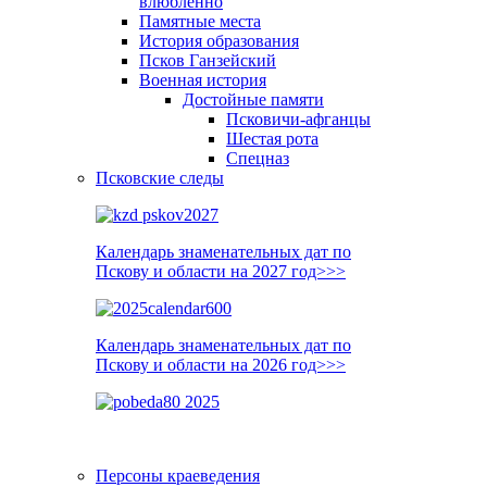
влюблённо
Памятные места
История образования
Псков Ганзейский
Военная история
Достойные памяти
Псковичи-афганцы
Шестая рота
Спецназ
Псковские следы
Календарь знаменательных дат по
Пскову и области на 2027 год>>>
Календарь знаменательных дат по
Пскову и области на 2026 год>>>
Персоны краеведения