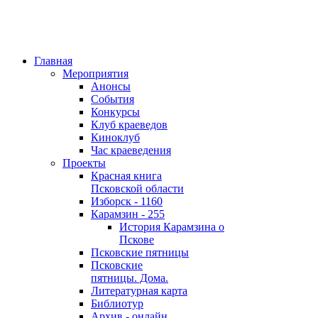
Главная
Мероприятия
Анонсы
События
Конкурсы
Клуб краеведов
Киноклуб
Час краеведения
Проекты
Красная книга
Псковской области
Изборск - 1160
Карамзин - 255
История Карамзина о
Пскове
Псковские пятницы
Псковские
пятницы. Дома.
Литературная карта
Библиотур
Архив - онлайн