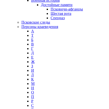
Военная история
Достойные памяти
Псковичи-афганцы
Шестая рота
Спецназ
Псковские следы
Персоны краеведения
А
T
Б
В
Г
Д
Е
Ж
З
И
Л
К
М
Н
О
П
Р
С