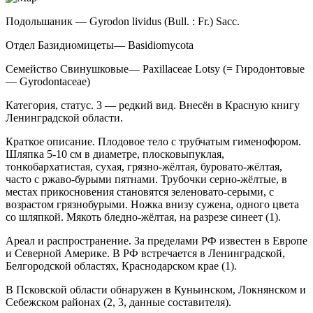
Подольшаник — Gyrodon lividus (Bull. : Fr.) Sacc.
Отдел Базидиомицеты
— Basidiomycota
Семейство Свинушковые
— Paxillaceae Lotsy (= Гиродонтовые
— Gyrodontaceae)
Категория, статус. 3 — редкий вид. Внесён в Красную книгу
Ленинградской обла­сти.
Краткое описание. Плодовое тело с трубчатым гименофором.
Шляпка 5-10 см в диаметре, плоско­выпуклая,
тонкобархатистая, сухая, грязно-жёлтая, буровато-жёлтая,
часто с ржаво-бурыми пятнами. Трубочки серно-жёлтые, в
местах прикосновения становятся зеленовато-серыми, с
возрастом грязно­бурыми. Ножка внизу сужена, одного цвета
со шляп­кой. Мякоть бледно-жёлтая, на разрезе синеет (1).
Ареал и распространение. За пределами РФ известен в Европе
и Северной Америке. В РФ встре­чается в Ленинградской,
Белгородской областях, Краснодарском крае (1).
В Псковской области обнаружен в Куньинском, Локнянском и
Себежском районах (2, 3, данные со­ставителя).