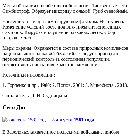
Места обитания и особенности биологии. Ли­ственные леса.
Симбиотроф. Образует микоризу с ольхой. Гриб съедобный.
Численность виад и лимитирующие факто­ры. Не изучена.
Изменение условий роста под вия- нием антропогенных
факторов. Вырубка и осушение ольховых лесов. Сбор
плодовых тел.
Меры охраны. Охраняется в составе природ­ных комплексов
национального парка «Себежский». Следует проводить
периодический контроль за со­стоянием популяций,
осуществлять поиск новых ме­стонахождений.
Источники информации:
1. Горленко и др., 1980; 2. Попов, 2001; 3. Микобио­та., 2013.
Составитель: Д. Н. Судницына.
Сего Дня
8 августа 1581 года
В Заволочье, захваченное польскими войсками, прибыл