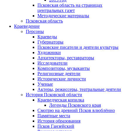
Псковская область на страницах
центральных газет
Методические материалы
Псковская область
Краеведение
Персоны
Краеведы
Губернаторы
Псковские писатели и деятели культуры
Художники
Архитекторы, реставраторы
Исследователи
Композиторы, музыканты
Религиозные деятели
Исторические личности
Ученые
Актеры, режиссеры, театральные деятели
История Псковской области
Краеведческая копилка
Легенды Псковского края
Смотрю на древний Псков влюблённо
Памятные места
История образования
Псков Ганзейский