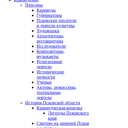
Персоны
Краеведы
Губернаторы
Псковские писатели
и деятели культуры
Художники
Архитекторы,
реставраторы
Исследователи
Композиторы,
музыканты
Религиозные
деятели
Исторические
личности
Ученые
Актеры, режиссеры,
театральные
деятели
История Псковской области
Краеведческая копилка
Легенды Псковского
края
Смотрю на древний Псков