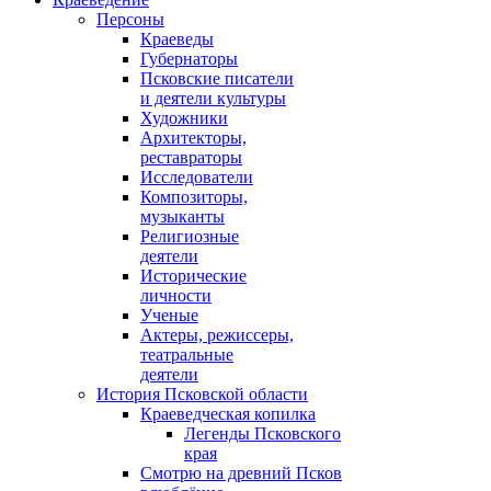
Персоны
Краеведы
Губернаторы
Псковские писатели
и деятели культуры
Художники
Архитекторы,
реставраторы
Исследователи
Композиторы,
музыканты
Религиозные
деятели
Исторические
личности
Ученые
Актеры, режиссеры,
театральные
деятели
История Псковской области
Краеведческая копилка
Легенды Псковского
края
Смотрю на древний Псков