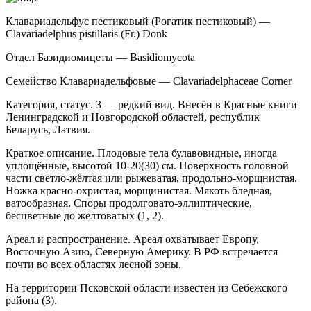
Клавариадельфус пестиковый (Рогатик пестиковый) —
Clavariadelphus
pistillaris (Fr.) Donk
Отдел Базидиомицеты — Basidiomycota
Семейство Клавариадельфовые — Clavariadelphaceae
Corner
Категория, статус. 3 — редкий вид. Внесён в Красные книги
Ленинградской и Нов­городской областей, республик
Беларусь, Латвия.
Краткое описание. Плодовые тела булавовид­ные, иногда
уплощённые, высотой 10-20(30) см. Поверхность головной
части светло-жёлтая или ры­жеватая, продольно-морщнистая.
Ножка красно-ох­ристая, морщинистая. Мякоть бледная,
ватообразная. Споры продолговато-эллиптические,
бесцветные до желтоватых (1, 2).
Ареал и распространение. Ареал охватывает Европу,
Восточную Азию, Северную Америку. В РФ встречается
почти во всех областях лесной зоны.
На территории Псковской области известен из Себежского
района (3).