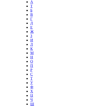
А
T
Б
В
Г
Д
Е
Ж
З
И
Л
К
М
Н
О
П
Р
С
Т
У
Ф
Х
Ц
Ч
Ш