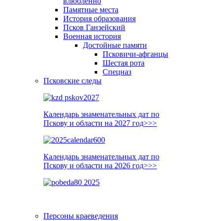
влюблённо
Памятные места
История образования
Псков Ганзейский
Военная история
Достойные памяти
Псковичи-афганцы
Шестая рота
Спецназ
Псковские следы
Календарь знаменательных дат по
Пскову и области на 2027 год>>>
Календарь знаменательных дат по
Пскову и области на 2026 год>>>
Персоны краеведения