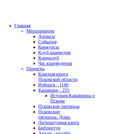
Главная
Мероприятия
Анонсы
События
Конкурсы
Клуб краеведов
Киноклуб
Час краеведения
Проекты
Красная книга
Псковской области
Изборск - 1160
Карамзин - 255
История Карамзина о
Пскове
Псковские пятницы
Псковские
пятницы. Дома.
Литературная карта
Библиотур
Архив - онлайн