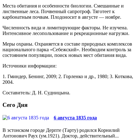
Места обитания и особенности биологии. Смешанные и
лиственные леса. Почвенный сапротроф. Тяготеет к
карбонатным почвам. Плодоносит в августе — ноябре.
Численность вида и лимитирующие факто­ры. Не изучена.
Интенсивное лесопользование и ре­креационные нагрузки.
Меры охраны. Охраняется в составе природ­ных комплексов
национального парка «Себежский». Необходим контроль за
состоянием популяции, по­иск новых мест обитания вида.
Источники информации:
1. Гминдер, Бенинг, 2009; 2. Горленко и др., 1980; 3. Коткова,
2004.
Составитель: Д. Н. Судницына.
Сего Дня
6 августа 1835 года
В эстонском городе Дерпте (Тарту) родился Корнилий
Антонович Раух (ум.1921). Доктор, действительный...