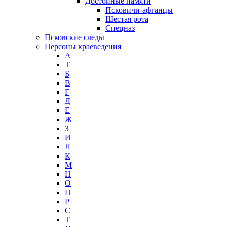
Достойные памяти
Псковичи-афганцы
Шестая рота
Спецназ
Псковские следы
Персоны краеведения
А
T
Б
В
Г
Д
Е
Ж
З
И
Л
К
М
Н
О
П
Р
С
Т