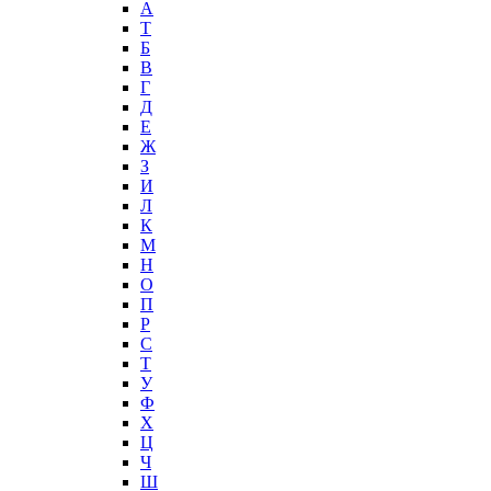
А
T
Б
В
Г
Д
Е
Ж
З
И
Л
К
М
Н
О
П
Р
С
Т
У
Ф
Х
Ц
Ч
Ш