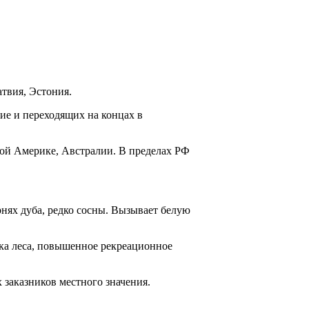
атвия, Эстония.
ие и переходящих на концах в
ной Америке, Австра­лии. В пределах РФ
нях дуба, редко сосны. Вызывает белую
ка леса, повышен­ное рекреационное
заказников мест­ного значения.