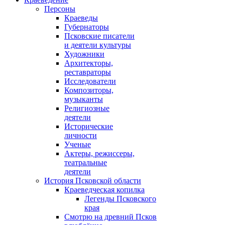
Персоны
Краеведы
Губернаторы
Псковские писатели
и деятели культуры
Художники
Архитекторы,
реставраторы
Исследователи
Композиторы,
музыканты
Религиозные
деятели
Исторические
личности
Ученые
Актеры, режиссеры,
театральные
деятели
История Псковской области
Краеведческая копилка
Легенды Псковского
края
Смотрю на древний Псков