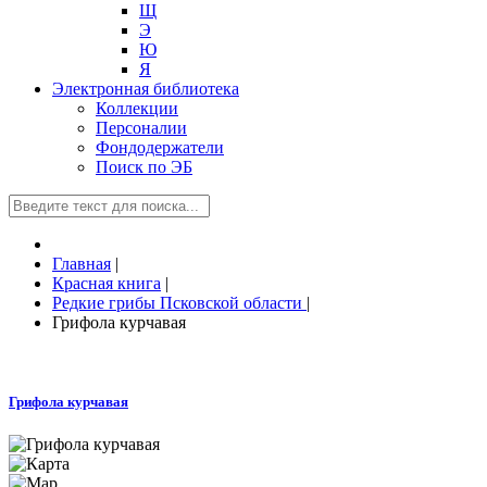
Щ
Э
Ю
Я
Электронная библиотека
Коллекции
Персоналии
Фондодержатели
Поиск по ЭБ
Главная
|
Красная книга
|
Редкие грибы Псковской области
|
Грифола курчавая
Грифола курчавая