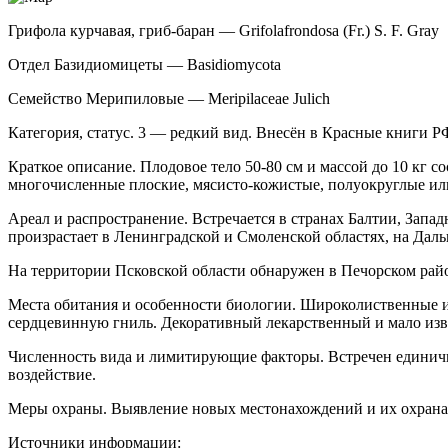
Грифола курчавая, гриб-баран — Grifolafrondosa (Fr.) S. F. Gray
Отдел Базидиомицеты — Basidiomycota
Семейство Мерипиловые — Meripilaceae Julich
Категория, статус. 3 — редкий вид. Внесён в Красные книги Р
Краткое описание. Плодовое тело 50-80 см и массой до 10 кг 
многочисленные плоские, мясисто-ко­жистые, полуокруглые ил
Ареал и распространение. Встречается в стра­нах Балтии, Запа
произрастает в Ленинградской и Смоленской областях, на Даль
На территории Псковской области обнаружен в Печорском райо
Места обитания и особенности биологии. Широколиственные и 
сердцевинную гниль. Деко­ративный лекарственный и мало изве
Численность вида и лимитирующие факто­ры. Встречен единичн
воздействие.
Меры охраны. Выявление новых местонахож­дений и их охрана (
Источники информации: