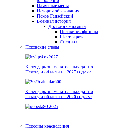
влюблённо
Памятные места
История образования
Псков Ганзейский
Военная история
Достойные памяти
Псковичи-афганцы
Шестая рота
Спецназ
Псковские следы
Календарь знаменательных дат по
Пскову и области на 2027 год>>>
Календарь знаменательных дат по
Пскову и области на 2026 год>>>
Персоны краеведения