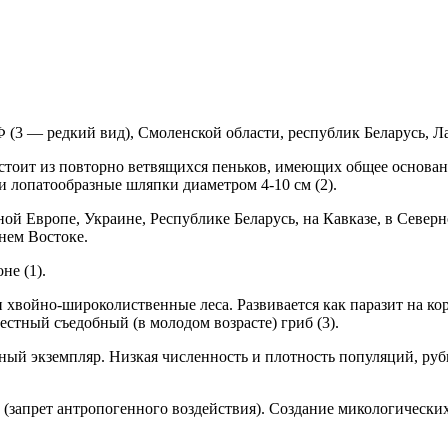
Ф (3 — редкий вид), Смоленской области, республик Беларусь, Л
состоит из повторно ветвящихся пеньков, имеющих общее основан
и лопатообразные шляпки диаметром 4-10 см (2).
дной Европе, Украине, Республике Беларусь, на Кавказе, в Север
нем Востоке.
не (1).
хвойно-широколиственные леса. Развивается как паразит на кор
стный съедоб­ный (в молодом возрасте) гриб (3).
ый экземпляр. Низкая числен­ность и плотность популяций, руб
запрет антропогенного воздей­ствия). Создание микологических 