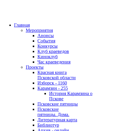
Главная
Мероприятия
Анонсы
События
Конкурсы
Клуб краеведов
Киноклуб
Час краеведения
Проекты
Красная книга
Псковской области
Изборск - 1160
Карамзин - 255
История Карамзина о
Пскове
Псковские пятницы
Псковские
пятницы. Дома.
Литературная карта
Библиотур
Архив - онлайн