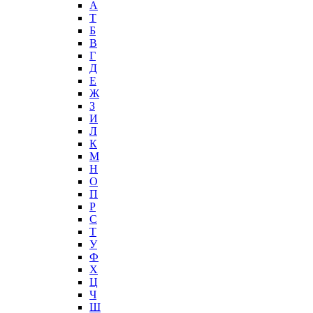
А
T
Б
В
Г
Д
Е
Ж
З
И
Л
К
М
Н
О
П
Р
С
Т
У
Ф
Х
Ц
Ч
Ш