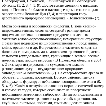
Новгородской, Псков­ской, Ленинградской и Вологодской
областях (1, 2, 3, 4, 5, 9). Достоверные сведения о находках
вида в Псковской области в настоящее время известны для
окрестностей Великих Лук (3, 4) и территории госу­
дарственного природного заповедника «Полистов­ский» (7).
Места обитания и особенности биологии. В зоне хвойно-
широколиственных лесов на северной границе ареала
подземная полёвка в основном при­урочена к лесным
массивам (елово-березово-осино­вые) неморальной структуры
с развитым подлеском из широколиственных пород: липы,
клёна, орешника и др. Встречается и в частично открытых
биотопах с неморальными комплексами травянистой расти­
тельности (суходольные луга, граничащие с лесами, лесные
поляны, зарастающие вырубки). В Псковской области в 2004
г. 2 экз. зарегистрированы на сухо­дольном злаково-
разнотравном лугу в государствен­ном природном
заповеднике «Полистовский» (7). На северо-востоке ареала не
образует сплошных поселе­ний. Во всех районах, где она
обнаружена, формиру­ет небольшие изолированные очаги (9,
5, 4, 6). Жи­вёт в неглубоких сложных норах, с системой камер
и кормовых ходов, которые обозначает на поверхности
небольшими земляными выбросами. Питается под­земными и
наземными частями травянистых расте­ний: корневищами,
клубнями, листьями, побегами, семенами; делает запасы