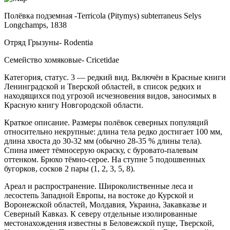
Полёвка подземная -Terricola (Pitymys) subterraneus Selys
Longchamps, 1838
Отряд Грызуны
- Rodentia
Семейство хомяковые
- Cricetidae
Категория, статус. 3 — редкий вид. Включён в Красные книги
Ленинградской и Тверской областей, в список редких и
находящихся под угрозой исчезно­вения видов, заносимых в
Красную книгу Новгород­ской области.
Краткое описание. Размеры полёвок север­ных популяций
относительно некрупные: длина тела редко достигает 100 мм,
длина хвоста до 30-32 мм (обычно 28-35 % длины тела).
Спина имеет тёмно­серую окраску, с буровато-палевым
оттенком. Брюхо тёмно-серое. На ступне 5 подошвенных
бугорков, со­сков 2 пары (1, 2, 3, 5, 8).
Ареал и распространение. Широколиственные леса и
лесостепь Западной Европы, на востоке до Курской и
Воронежской областей, Молдавия, Укра­ина, Закавказье и
Северный Кавказ. К северу отдель­ные изолированные
местонахождения известны в Беловежской пуще, Тверской,