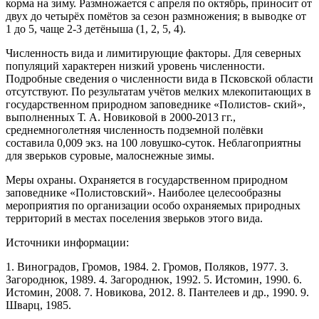
корма на зиму. Размножает­ся с апреля по октябрь, приносит от
двух до четырёх помётов за сезон размножения; в выводке от
1 до 5, чаще 2-3 детёныша (1, 2, 5, 4).
Численность вида и лимитирую­щие факторы. Для северных
популяций характерен низкий уровень численности.
Подробные сведения о численности вида в Псковской области
отсутству­ют. По результатам учётов мелких млекопитающих в
государственном природном заповеднике «Полистов- ский»,
выполненных Т. А. Новиковой в 2000-2013 гг.,
среднемноголетняя численность подземной полёвки
составила 0,009 экз. на 100 ловушко-суток. Неблаго­приятны
для зверьков суровые, малоснежные зимы.
Меры охраны. Охраняется в государственном природном
заповеднике «Полистовский». Наиболее целесообразны
мероприятия по организации особо охраняемых природных
территорий в местах поселе­ния зверьков этого вида.
Источники информации:
1. Виноградов, Громов, 1984. 2. Громов, Поляков, 1977. 3.
Загороднюк, 1989. 4. Загороднюк, 1992. 5. Исто­мин, 1990. 6.
Истомин, 2008. 7. Новикова, 2012. 8. Панте­леев и др., 1990. 9.
Шварц, 1985.