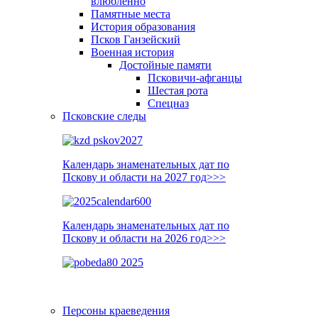
влюблённо
Памятные места
История образования
Псков Ганзейский
Военная история
Достойные памяти
Псковичи-афганцы
Шестая рота
Спецназ
Псковские следы
Календарь знаменательных дат по
Пскову и области на 2027 год>>>
Календарь знаменательных дат по
Пскову и области на 2026 год>>>
Персоны краеведения