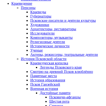
Краеведение
Персоны
Краеведы
Губернаторы
Псковские писатели и деятели культуры
Художники
Архитекторы, реставраторы
Исследователи
Композиторы, музыканты
Религиозные деятели
Исторические личности
Ученые
Актеры, режиссеры, театральные деятели
История Псковской области
Краеведческая копилка
Легенды Псковского края
Смотрю на древний Псков влюблённо
Памятные места
История образования
Псков Ганзейский
Военная история
Достойные памяти
Псковичи-афганцы
Шестая рота
Спецназ