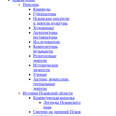
Персоны
Краеведы
Губернаторы
Псковские писатели
и деятели культуры
Художники
Архитекторы,
реставраторы
Исследователи
Композиторы,
музыканты
Религиозные
деятели
Исторические
личности
Ученые
Актеры, режиссеры,
театральные
деятели
История Псковской области
Краеведческая копилка
Легенды Псковского
края
Смотрю на древний Псков