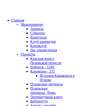
Главная
Мероприятия
Анонсы
События
Конкурсы
Клуб краеведов
Киноклуб
Час краеведения
Проекты
Красная книга
Псковской области
Изборск - 1160
Карамзин - 255
История Карамзина о
Пскове
Псковские пятницы
Псковские
пятницы. Дома.
Литературная карта
Библиотур
Архив - онлайн