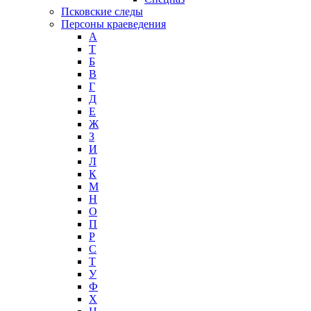
Псковские следы
Персоны краеведения
А
T
Б
В
Г
Д
Е
Ж
З
И
Л
К
М
Н
О
П
Р
С
Т
У
Ф
Х