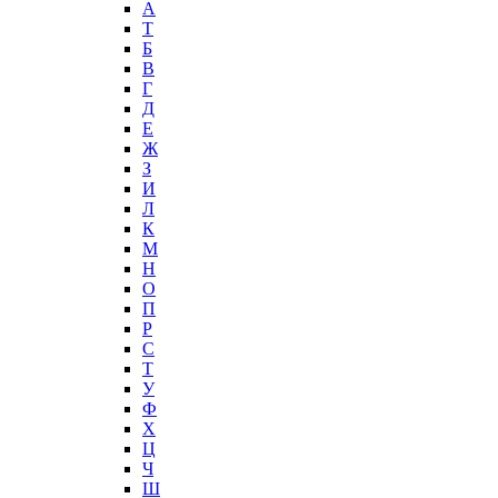
А
T
Б
В
Г
Д
Е
Ж
З
И
Л
К
М
Н
О
П
Р
С
Т
У
Ф
Х
Ц
Ч
Ш