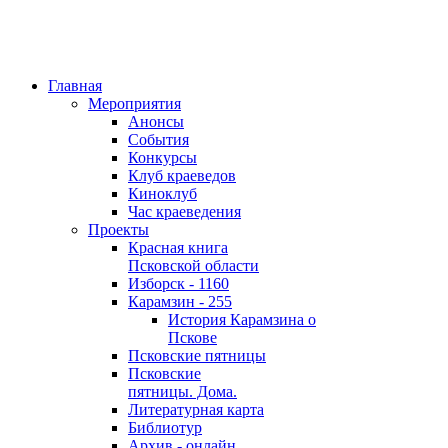
Главная
Мероприятия
Анонсы
События
Конкурсы
Клуб краеведов
Киноклуб
Час краеведения
Проекты
Красная книга
Псковской области
Изборск - 1160
Карамзин - 255
История Карамзина о
Пскове
Псковские пятницы
Псковские
пятницы. Дома.
Литературная карта
Библиотур
Архив - онлайн