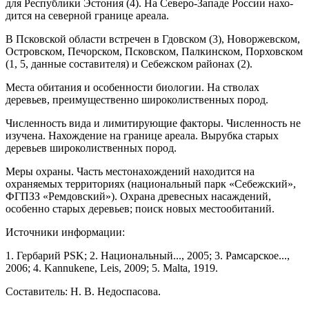
для Респу­блики Эстония (4). На Северо-Западе России нахо­
дится на северной границе ареала.
В Псковской области встречен в Гдовском (3), Новоржевском,
Островском, Печорском, Псковском, Палкинском, Порховском
(1, 5, данные составителя) и Себежском районах (2).
Места обитания и особенности биологии. На стволах
деревьев, преимущественно широколиствен­ных пород.
Численность вида и лимитирующие факто­ры. Численность не
изучена. Нахождение на границе ареала. Вырубка старых
деревьев широколиственных пород.
Меры охраны. Часть местонахождений нахо­дится на
охраняемых территориях (национальный парк «Себежский»,
ФГПЗЗ «Ремдовский»). Охрана древесных насаждений,
особенно старых деревьев; поиск новых местообитаний.
Источники информации:
1. Гербарий PSK; 2. Национальный..., 2005; 3. Рамсарское...,
2006; 4. Kannukene, Leis, 2009; 5. Malta, 1919.
Составитель: Н. В. Недоспасова.