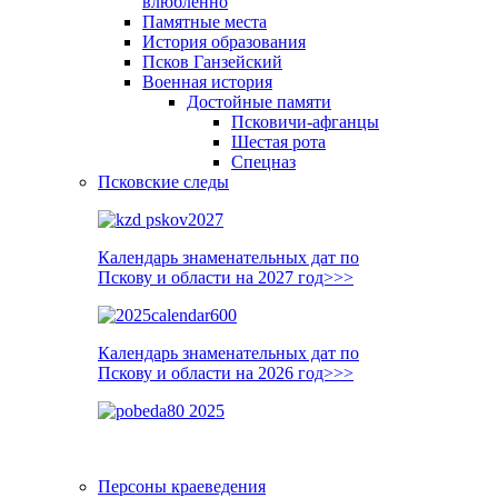
влюблённо
Памятные места
История образования
Псков Ганзейский
Военная история
Достойные памяти
Псковичи-афганцы
Шестая рота
Спецназ
Псковские следы
Календарь знаменательных дат по
Пскову и области на 2027 год>>>
Календарь знаменательных дат по
Пскову и области на 2026 год>>>
Персоны краеведения