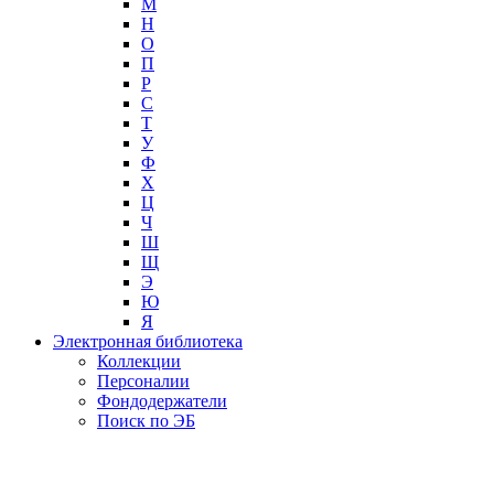
М
Н
О
П
Р
С
Т
У
Ф
Х
Ц
Ч
Ш
Щ
Э
Ю
Я
Электронная библиотека
Коллекции
Персоналии
Фондодержатели
Поиск по ЭБ