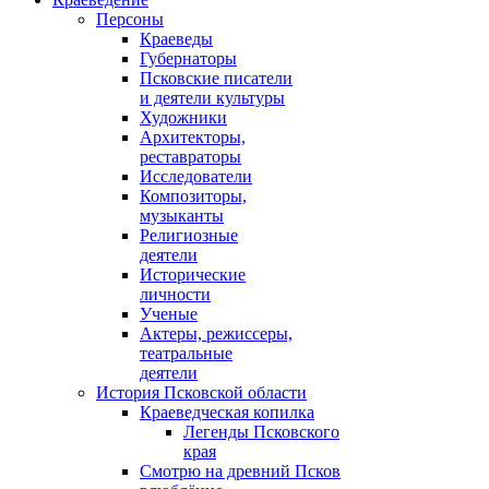
Персоны
Краеведы
Губернаторы
Псковские писатели
и деятели культуры
Художники
Архитекторы,
реставраторы
Исследователи
Композиторы,
музыканты
Религиозные
деятели
Исторические
личности
Ученые
Актеры, режиссеры,
театральные
деятели
История Псковской области
Краеведческая копилка
Легенды Псковского
края
Смотрю на древний Псков