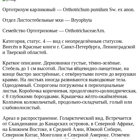
Ортотрихум карликовый — Orthotrichum pumilum Sw. ex anon.
Отдел Листостебельные мхи — Bryophyta
Семейство Ортотриховые — Orthotrichaceae
Arn.
Категория, статус. 4 — вид с неопределённым статусом.
Внесён в Красные книги г. Санкт-Петербурга, Ленинградской
и Тверской областей.
Краткое описание. Дерновинки густые, тём­но-зелёные.
Стебель до 1 см высотой. Листья яйце­видно-ланцетные, на
конце быстро заострённые, с отвёрнутыми почти до верхушки
краями. На листьях иногда развиваются выводковые тела.
Однодомный. Спорогоны погружены в перихециальные
листья. Ко­робочка коричневая, продолговато-цилиндрическая,
с 8 глубокими бороздками. Крышечка жёлто-окайм­лённая.
Колпачок колокольчатый, продольно-склад­чатый, голый или
слабоволосистый.
Ареал и распространение. Голарктический вид. Встречается
от Скандинавии до Канарских островов, в Северной Африке,
на Ближнем Востоке, в Средней Азии, Южной Сибири,
Северном Китае, Монголии и Северной Америке. Отмечен