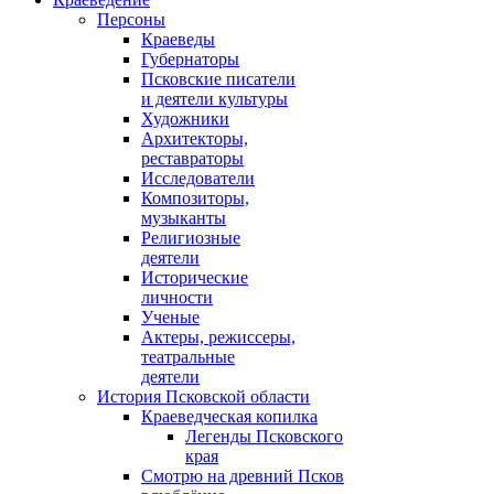
Персоны
Краеведы
Губернаторы
Псковские писатели
и деятели культуры
Художники
Архитекторы,
реставраторы
Исследователи
Композиторы,
музыканты
Религиозные
деятели
Исторические
личности
Ученые
Актеры, режиссеры,
театральные
деятели
История Псковской области
Краеведческая копилка
Легенды Псковского
края
Смотрю на древний Псков