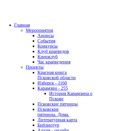
Главная
Мероприятия
Анонсы
События
Конкурсы
Клуб краеведов
Киноклуб
Час краеведения
Проекты
Красная книга
Псковской области
Изборск - 1160
Карамзин - 255
История Карамзина о
Пскове
Псковские пятницы
Псковские
пятницы. Дома.
Литературная карта
Библиотур
Архив - онлайн