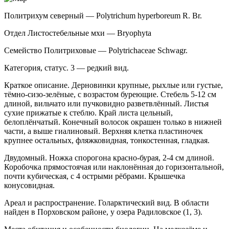
Политрихум северный — Polytrichum hyperboreum R. Br.
Отдел Листостебельные мхи — Bryophyta
Семейство Политриховые — Polytrichaceae Schwagr.
Категория, статус. 3 — редкий вид.
Краткое описание. Дерновинки крупные, рых­лые или густые,
тёмно-сизо-зелёные, с возрастом бу­реющие. Стебель 5-12 см
длиной, вильчато или пуч­ковидно разветвлённый. Листья
сухие прижатые к стеблю. Край листа цельный,
белоплёнчатый. Конеч­ный волосок окрашен только в нижней
части, а выше гиалиновый. Верхняя клетка пластиночек
крупнее остальных, фляжковидная, тонкостенная, гладкая.
Двудомный. Ножка спорогона красно-бурая, 2-4 см длиной.
Коробочка прямостоячая или наклонённая до горизонтальной,
почти кубическая, с 4 острыми рёбрами. Крышечка
конусовидная.
Ареал и распространение. Голарктический вид. В области
найден в Порховском районе, у озера Радиловское (1, 3).