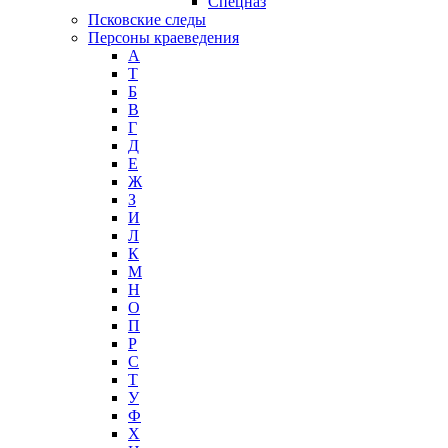
Спецназ
Псковские следы
Персоны краеведения
А
T
Б
В
Г
Д
Е
Ж
З
И
Л
К
М
Н
О
П
Р
С
Т
У
Ф
Х