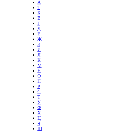
А
T
Б
В
Г
Д
Е
Ж
З
И
Л
К
М
Н
О
П
Р
С
Т
У
Ф
Х
Ц
Ч
Ш