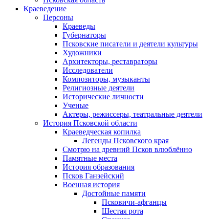
Краеведение
Персоны
Краеведы
Губернаторы
Псковские писатели и деятели культуры
Художники
Архитекторы, реставраторы
Исследователи
Композиторы, музыканты
Религиозные деятели
Исторические личности
Ученые
Актеры, режиссеры, театральные деятели
История Псковской области
Краеведческая копилка
Легенды Псковского края
Смотрю на древний Псков влюблённо
Памятные места
История образования
Псков Ганзейский
Военная история
Достойные памяти
Псковичи-афганцы
Шестая рота