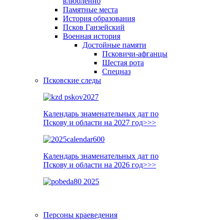
влюблённо
Памятные места
История образования
Псков Ганзейский
Военная история
Достойные памяти
Псковичи-афганцы
Шестая рота
Спецназ
Псковские следы
Календарь знаменательных дат по
Пскову и области на 2027 год>>>
Календарь знаменательных дат по
Пскову и области на 2026 год>>>
Персоны краеведения