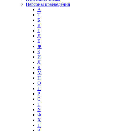
Персоны краеведения
А
T
Б
В
Г
Д
Е
Ж
З
И
Л
К
М
Н
О
П
Р
С
Т
У
Ф
Х
Ц
Ч