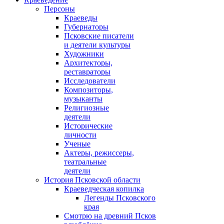
Персоны
Краеведы
Губернаторы
Псковские писатели
и деятели культуры
Художники
Архитекторы,
реставраторы
Исследователи
Композиторы,
музыканты
Религиозные
деятели
Исторические
личности
Ученые
Актеры, режиссеры,
театральные
деятели
История Псковской области
Краеведческая копилка
Легенды Псковского
края
Смотрю на древний Псков