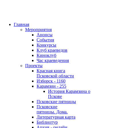
Главная
Мероприятия
Анонсы
События
Конкурсы
Клуб краеведов
Киноклуб
Час краеведения
Проекты
Красная книга
Псковской области
Изборск - 1160
Карамзин - 255
История Карамзина о
Пскове
Псковские пятницы
Псковские
пятницы. Дома.
Литературная карта
Библиотур
Архив - онлайн