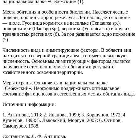
националь­ном парке «Себежский» (1).
Места обитания и особенности биологии. Населяет лесные
поляны, обочины дорог, реже луга. Лёт наблюдается в июне
— июле. Гусеница кормится на васильке (Centaurea sp.),
подорожнике (Plantago sp.), веронике (Veronica sp.) и других
тра­вянистых растениях (6). За год развивается одно по­коление
(5).
Численность вида и лимитирующие факто­ры. В области вид
находится на северной границе ареала и имеет невысокую
численность. Основным лимитирующим фактором является
нарушение есте­ственных мест обитания в результате
хозяйственного освоения территорий.
Меры охраны. Охраняется в национальном парке
«Себежский». Необходимо поддерживать оп­тимальное
состояние фитоценозов в естественных местах обитания вида.
Источники информации:
1. Антипова, 2013; 2. Иванова, 1999; 3. Коршунов, 1972; 4.
Кузнецов, 1898; 5. Львовский, Моргун, 2007; 6. Осипов,
Самодуров, 1988.
Составитель: Л. Ф. Антипова.