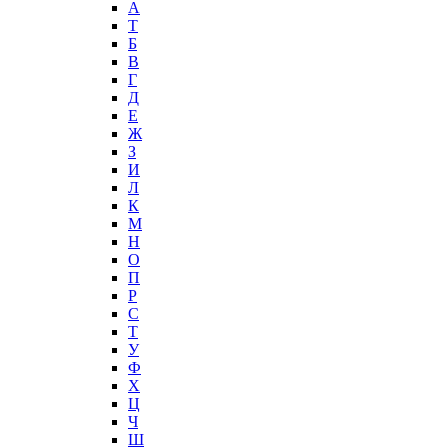
А
T
Б
В
Г
Д
Е
Ж
З
И
Л
К
М
Н
О
П
Р
С
Т
У
Ф
Х
Ц
Ч
Ш