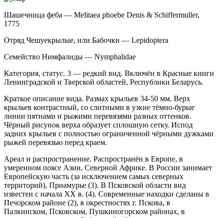
Шашечница феба — Melitaea phoebe Denis & Schiffermuller,
1775
Отряд Чешуекрылые, или Бабочки — Lepidoptera
Семейство Нимфалиды — Nymphalidae
Категория, статус. 3 — редкий вид. Включён в Красные книги
Ленинградской и Тверской областей, Республики Беларусь.
Краткое описание вида. Размах крыльев 34-­50 мм. Верх
крыльев контрастный, со слитными в уз­кие тёмно-бурые
линии пятнами и рыжими перевязя­ми разных оттенков.
Чёрный рисунок верха образует сплошную сетку. Испод
задних крыльев с полностью ограниченной чёрными дужками
рыжей перевязью перед краем.
Ареал и распространение. Распространён в Европе, в
умеренном поясе Азии, Северной Африке. В России занимает
Европейскую часть (за исключе­нием самых северных
территорий), Приамурье (3). В Псковской области вид
известен с начала ХХ в. (4). Современные находки сделаны в
Печорском рай­оне (2), в окрестностях г. Пскова, в
Палкинском, Псковском, Пушкиногорском районах, в