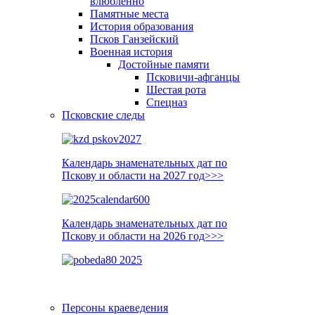
влюблённо
Памятные места
История образования
Псков Ганзейский
Военная история
Достойные памяти
Псковичи-афганцы
Шестая рота
Спецназ
Псковские следы
Календарь знаменательных дат по
Пскову и области на 2027 год>>>
Календарь знаменательных дат по
Пскову и области на 2026 год>>>
Персоны краеведения