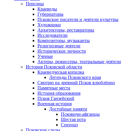
Персоны
Краеведы
Губернаторы
Псковские писатели и деятели культуры
Художники
Архитекторы, реставраторы
Исследователи
Композиторы, музыканты
Религиозные деятели
Исторические личности
Ученые
Актеры, режиссеры, театральные деятели
История Псковской области
Краеведческая копилка
Легенды Псковского края
Смотрю на древний Псков влюблённо
Памятные места
История образования
Псков Ганзейский
Военная история
Достойные памяти
Псковичи-афганцы
Шестая рота
Спецназ
Псковские следы