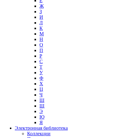
Е
Ж
З
И
Л
К
М
Н
О
П
Р
С
Т
У
Ф
Х
Ц
Ч
Ш
Щ
Э
Ю
Я
Электронная библиотека
Коллекции