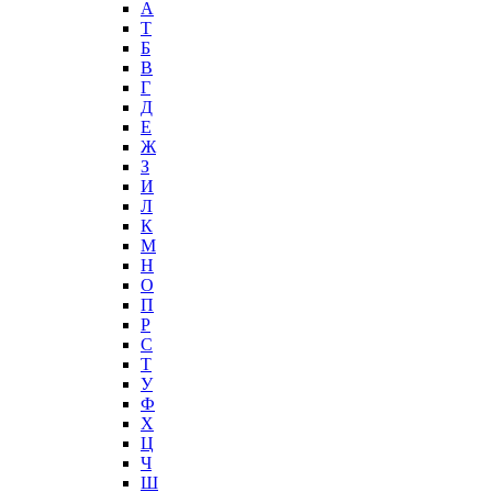
А
T
Б
В
Г
Д
Е
Ж
З
И
Л
К
М
Н
О
П
Р
С
Т
У
Ф
Х
Ц
Ч
Ш