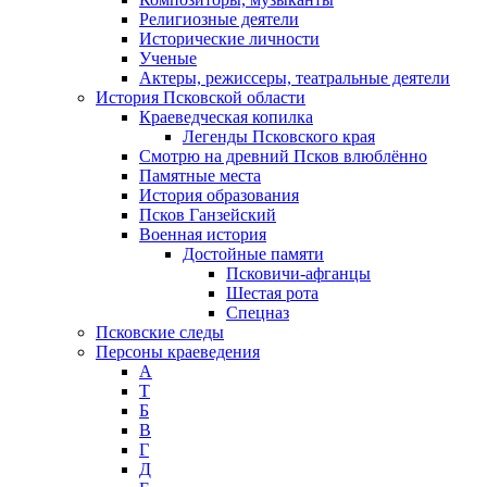
Религиозные деятели
Исторические личности
Ученые
Актеры, режиссеры, театральные деятели
История Псковской области
Краеведческая копилка
Легенды Псковского края
Смотрю на древний Псков влюблённо
Памятные места
История образования
Псков Ганзейский
Военная история
Достойные памяти
Псковичи-афганцы
Шестая рота
Спецназ
Псковские следы
Персоны краеведения
А
T
Б
В
Г
Д