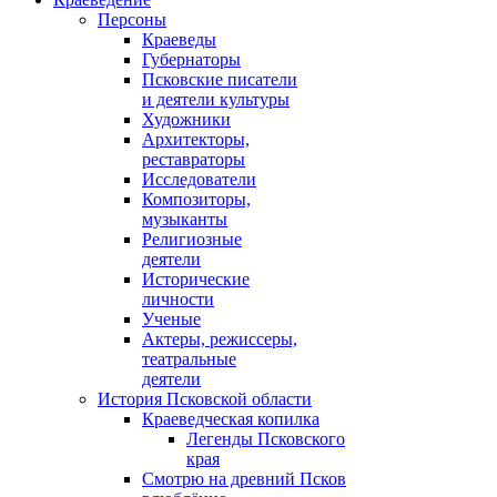
Персоны
Краеведы
Губернаторы
Псковские писатели
и деятели культуры
Художники
Архитекторы,
реставраторы
Исследователи
Композиторы,
музыканты
Религиозные
деятели
Исторические
личности
Ученые
Актеры, режиссеры,
театральные
деятели
История Псковской области
Краеведческая копилка
Легенды Псковского
края
Смотрю на древний Псков