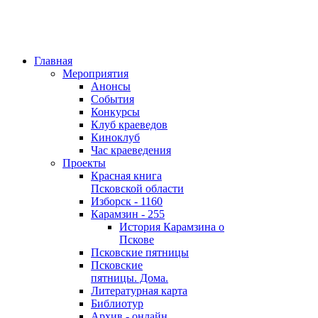
Главная
Мероприятия
Анонсы
События
Конкурсы
Клуб краеведов
Киноклуб
Час краеведения
Проекты
Красная книга
Псковской области
Изборск - 1160
Карамзин - 255
История Карамзина о
Пскове
Псковские пятницы
Псковские
пятницы. Дома.
Литературная карта
Библиотур
Архив - онлайн