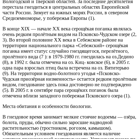
Вологодской и Твер­ской областей. За последние десятилетия
перестала гнездиться в центральных областях Европейской
ча­сти России. Зимует на южных морях России, в север­ном
Средиземноморье, у побережья Европы (1).
В конце XIX — начале XX века серощёкая по­ганка являлась
очень редким пролётным видом на Псковско-Чудском озере (2,
3). Во второй поло­вине ХХ века в Себежском районе на
территории на­ционального парка «Себежский» серощёкая
поганка имеет статус случайно гнездящегося, перелётного,
пролётного вида (7 ): в 1979-1980 гг. гнездилась на оз.Дедино
(8), в 1992 г. была отмечена на оз. Киц- ковское (6), в 2005 г.
одна пара взрослых птиц была встречена на оз. Вятитерьво
(9). На территории во­дно-болотного угодья «Псковско-
Чудская приозёрная низменность» остается редким пролётным
видом, гнездование здесь пока достоверно не подтвержде­но
(5). В 2005 г. в сентябре пара серощёких поганок была
отмечена вблизи западного побережья Псков­ского озера (1).
Места обитания и особенности биологии.
В гнездовое время занимает мелкие стоячие во­доемы — озёра,
болота, пруды, обычно сильно зарос­шие надводной
растительностью (тростником, рого­зом, камышом).
Обязательным условием гнездования является наличие