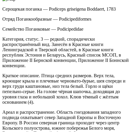
Серощекая поганка — Podiceps griseigena Boddaert, 1783
Отряд Поганкообразные — Podicipediformes
Семейство Поганковые — Podicipedidae
Категория, статус. 3 — редкий, спорадически
распространённый вид. Занесён в Красные книги
Ленинградской и Тверской областей, в Красные книги
республик Эстония и Беларусь, Красный список МСОП, в
Приложение II Бернской конвенции, Приложение II Боннской
конвенции.
Краткое описание. Птица средних размеров. Верх тела,
кроющие крыла и плечевые черновато-бу­рые, шея спереди и
верх груди каштановые, низ тела белый. Горло и щёки
пепельно-серые. На голове чёр­ная шапочка, доходящая до
уровня глаза и неболь­шой хохол. Клюв тёмный с жёлтым
основанием (4).
Ареал и распространение. Область гнездова­ния западного
подвида охватывает север Западной Европы и Восточную
Европу. В России северная гра­ница проходит через центр
Кольского полуострова, южнее побережья Белого моря,