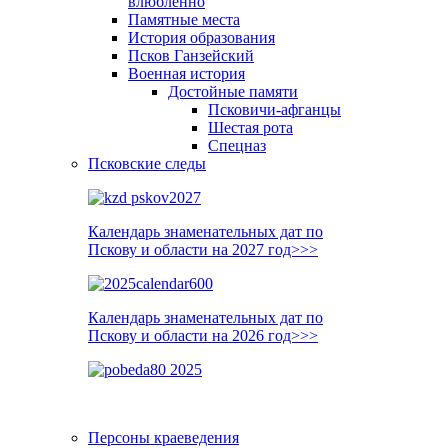
влюблённо
Памятные места
История образования
Псков Ганзейский
Военная история
Достойные памяти
Псковичи-афганцы
Шестая рота
Спецназ
Псковские следы
Календарь знаменательных дат по
Пскову и области на 2027 год>>>
Календарь знаменательных дат по
Пскову и области на 2026 год>>>
Персоны краеведения