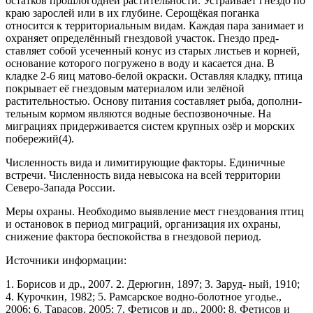
остатков прошлогодней раститель­ности. Устраивает гнездо по
краю зарослей или в их глубине. Серощёкая поганка
относится к терри­ториальным видам. Каждая пара занимает и
охраня­ет определённый гнездовой участок. Гнездо пред­
ставляет собой усеченный конус из старых листьев и корней,
основание которого погруже­но в воду и касается дна. В
кладке 2-6 яиц матово-белой окра­ски. Оставляя кладку, птица
покрывает её гнездовым материалом или зелёной
растительно­стью. Основу питания составляет рыба, дополни­
тельным кормом являются водные беспозвоночные. На
миграциях придерживается систем крупных озёр и морских
побережий(4).
Численность вида и лимитирующие факто­ры. Единичные
встречи. Численность вида невысо­ка на всей территории
Северо-Запада России.
Меры охраны. Необходимо выявление мест гнездования птиц
и остановок в период миграций, организация их охраны,
снижение фактора беспокой­ства в гнездовой период.
Источники информации:
1. Борисов и др., 2007. 2. Дерюгин, 1897; 3. Заруд- ный, 1910;
4. Курочкин, 1982; 5. Рамсарское водно-бо­лотное угодье.,
2006; 6. Тарасов, 2005; 7. Фетисов и др., 2000; 8. Фетисов и