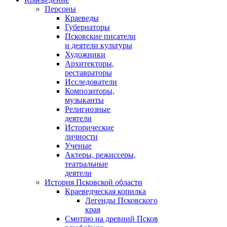
Персоны
Краеведы
Губернаторы
Псковские писатели
и деятели культуры
Художники
Архитекторы,
реставраторы
Исследователи
Композиторы,
музыканты
Религиозные
деятели
Исторические
личности
Ученые
Актеры, режиссеры,
театральные
деятели
История Псковской области
Краеведческая копилка
Легенды Псковского
края
Смотрю на древний Псков