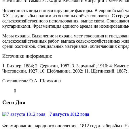
Насиживают самки 22-24 дня. Кочевки и миграции к местам зим
Численность вида и лимитирующие фак­торы. В европейской ча
ХХ в. дупель был одним из основных объектов охоты. С середи
сельскохо­зяйственного исполь­зования, выпас скота. Сокращаю
кустарниками. Фраг­ментация единого ареала на изолирован­ные
Меры охраны. Выявление и охрана мест токова­ния и гнездова
сельскохозяйственных работ, выпаса сельскохозяйственных жив
среди охотников, специаль­ных материалов, облегчающих опред
Источники информации:
1. Бихнер, 1884; 2. Дерюгин, 1987; 3. Зарудный, 1910; 4. Каменев
Чистовский, 1927; 10. Щеблыкина, 2002; 11. Щетинский, 1887; 
Составитель: О.А. Шемякина.
0
Сего Дня
7 августа 1812 года
Формирование народного ополчения. 1812 год для борьбы с На