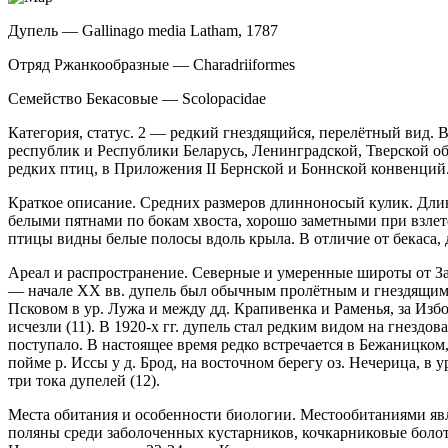
Дупель — Gallinago media Latham, 1787
Отряд Ржанкообразные — Charadriiformes
Семейство Бекасовые — Scolopacidae
Категория, статус. 2 — редкий гнездящийся, перелётный вид
республик и Республики Беларусь, Ле­нинградской, Тверской о
редких птиц, в Приложения II Бернской и Боннской конвенций
Краткое описание. Средних размеров длинно­носый кулик. Длина 
белыми пятнами по бокам хвоста, хорошо заметными при взлет
птицы видны белые полосы вдоль крыла. В отличие от бекаса, 
Ареал и распространение. Северные и умерен­ные широты от За
— начале XX вв. дупель был обычным пролётным и гнездящимся 
Псковом в ур. Лужа и между дд. Крапивенка и Раменья, за Изборс
исчезли (11). В 1920-х гг. дупель стал редким видом на гнездова­
поступало. В настоящее время редко встречает­ся в Бежаницко
пойме р. Иссы у д. Брод, на восточном берегу оз. Нечерица, в
три тока дупелей (12).
Места обитания и особенности биологии. Ме­стообитаниями яв
поляны среди заболоченных ку­старников, кочкарниковые болота