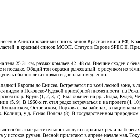
. Внесён в Аннотированный список видов Красной книги РФ, Кр
бластей, в красный список МСОП. Статус в Европе SPEC II, При
.
тела 25-31 см, размах крыльев 42- 48 см. Внешне сходен с бекас
е и посадке. Общий тон окраски рыжеватый, с рисунком из тёмн
дупель обычно ле­тит прямо и довольно медленно.
падной Европы до Енисея. Встре­чается по всей лесной зоне, в 
видом в Псков­ско-Чудской приозёрной низменности, на Рожицки
ком по р. Врудь (1, 2, 3, 7). Был обычен на рр. Лидва, Кудеб, Ч
нии (5, 9). В 1960-х гг. стал редко встречаться и на пролёте (4, 1
м, Куньинском, Островском, Порхов- ском районах, в национальн
 ур. Колищи, у д. Ясная Поля­на (8). В государственном природн
ляются богатые растительностью луга в долинах рек и на берег
 у истоков ручьев. Весной прилетают в апреле-начале мая. Токую