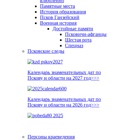
влюблённо
Памятные места
История образования
Псков Ганзейский
Военная история
Достойные памяти
Псковичи-афганцы
Шестая рота
Спецназ
Псковские следы
Календарь знаменательных дат по
Пскову и области на 2027 год>>>
Календарь знаменательных дат по
Пскову и области на 2026 год>>>
Персоны краеведения