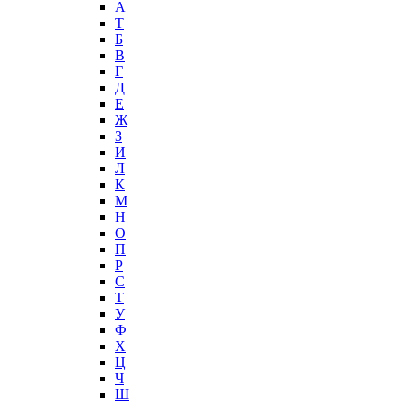
А
T
Б
В
Г
Д
Е
Ж
З
И
Л
К
М
Н
О
П
Р
С
Т
У
Ф
Х
Ц
Ч
Ш