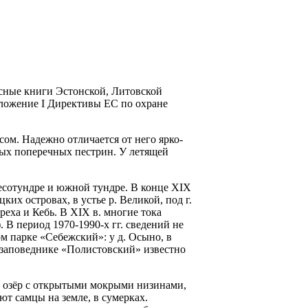
асные книги Эстонской, Литовской
ложение I Ди­рективы ЕС по охране
ом. Надежно отлича­ется от него ярко-
ых попереч­ных пестрин. У летящей
лесотундре и южной тундре. В конце XIX
х островах, в устье р. Великой, под г.
ереха и Кебь. В XIX в. многие тока
0). В период 1970-1990-х гг. сведений не
ом парке «Себежский»: у д. Осыно, в
ом заповеднике «Полистовский» известно
ах озёр с открытыми мокрыми низинами,
т сам­цы на земле, в сумерках.