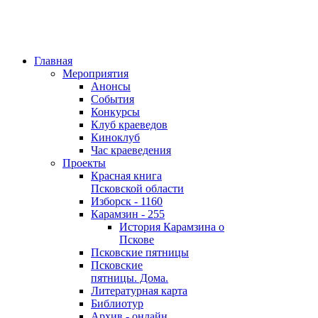
Главная
Мероприятия
Анонсы
События
Конкурсы
Клуб краеведов
Киноклуб
Час краеведения
Проекты
Красная книга
Псковской области
Изборск - 1160
Карамзин - 255
История Карамзина о
Пскове
Псковские пятницы
Псковские
пятницы. Дома.
Литературная карта
Библиотур
Архив - онлайн