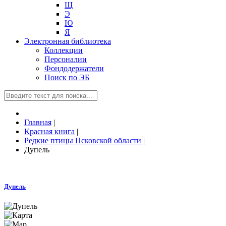
Щ
Э
Ю
Я
Электронная библиотека
Коллекции
Персоналии
Фондодержатели
Поиск по ЭБ
Главная
|
Красная книга
|
Редкие птицы Псковской области
|
Дупель
Дупель