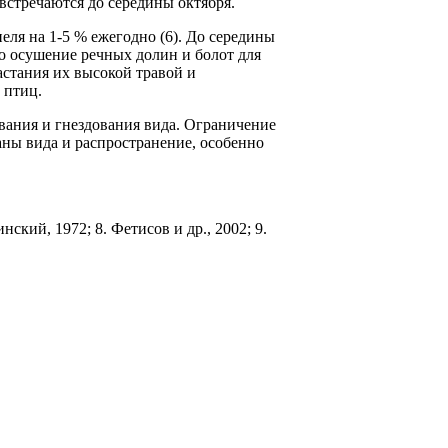
встречаются до середины октября.
ля на 1-5 % ежегодно (6). До середины
о осуше­ние речных долин и болот для
растания их высокой травой и
 птиц.
вания и гнездования вида. Ограничение
ны вида и рас­пространение, особенно
нский, 1972; 8. Фетисов и др., 2002; 9.