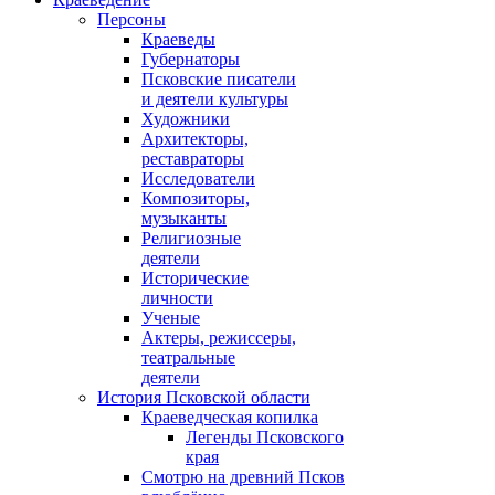
Персоны
Краеведы
Губернаторы
Псковские писатели
и деятели культуры
Художники
Архитекторы,
реставраторы
Исследователи
Композиторы,
музыканты
Религиозные
деятели
Исторические
личности
Ученые
Актеры, режиссеры,
театральные
деятели
История Псковской области
Краеведческая копилка
Легенды Псковского
края
Смотрю на древний Псков