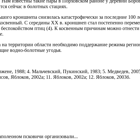
ы. Нам известны такие пары в Порховском районе у деревни Бор
тся сейчас в болотных стациях.
шого кроншнепа снизилась катастрофически за последние 100 лет
косвенный. С се­редины XX в. кронш­неп стал постепенно перемещ
шим беспокойством птиц (4). К косвенным причинам можно отнест
е.
на территории области необ­ходимо поддержание режима регион
щие водно-болотные угодья.
жене, 1988; 4. Мальчевский, Пукинский, 1983; 5. Медведев, 2005; 
сов, Яблоков, 2002а; 11. Яблоков, 2002а; 12. Яблоков, 2003б.
полеоном псковичи организовали...