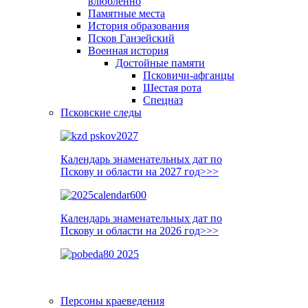
влюблённо
Памятные места
История образования
Псков Ганзейский
Военная история
Достойные памяти
Псковичи-афганцы
Шестая рота
Спецназ
Псковские следы
Календарь знаменательных дат по
Пскову и области на 2027 год>>>
Календарь знаменательных дат по
Пскову и области на 2026 год>>>
Персоны краеведения