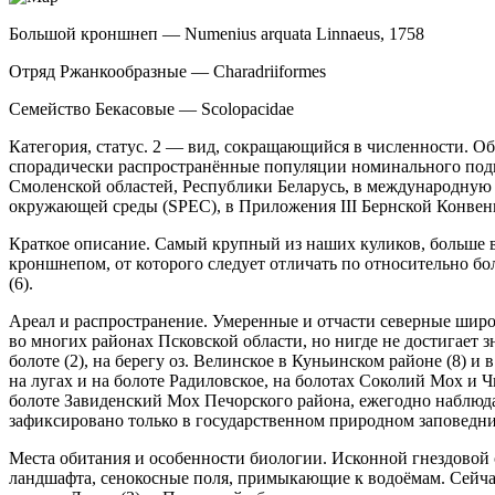
Большой кроншнеп — Numenius arquata Linnaeus, 1758
Отряд Ржанкообразные — Charadriiformes
Семейство Бекасовые — Scolopacidae
Категория, статус. 2 — вид, сокращающийся в численности. О
спорадически распространённые популяции но­минального под
Смоленской областей, Республики Беларусь, в между­народную 
окружающей среды (SPEC), в Приложения III Берн­ской Конве
Краткое описание. Самый крупный из наших куликов, больше 
кроншнепом, от которого следует отличать по относительно б
(6).
Ареал и распространение. Умеренные и от­части северные широ
во многих районах Псковской об­ласти, но нигде не достигает 
болоте (2), на бе­регу оз. Велинское в Куньинском районе (8) 
на лугах и на болоте Радиловское, на болотах Соколий Мох и Ч
болоте Завиденский Мох Печорского района, ежегодно наблюдаю
зафиксировано только в государ­ственном природном заповедн
Места обитания и особенности биологии. Ис­конной гнездовой
ландшафта, сенокосные поля, примыкаю­щие к водоёмам. Сейчас