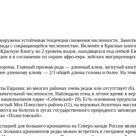
бнаружена устойчивая тенденция снижения численности. Занесё
вида с сокращающейся численностью. Включён в Красные книги
Красную Книгу, во 2 уровень видов, находя­щихся под опёкой Е
нции и в соглашение по охране афро-евра- зийских мигрирующи
вороны. Главный признак рода — длинный клюв, загнутый книзу
олее длинному клюву — 2/3 общей длины головы и более. На те
ты Евразии; во многих районах очень редок или отсутствует (6)
значительной числен­ности. Наблюдали птиц в летнее время: в ве
и в на­циональном парке «Себежский» (9). Есть основания предпол
истый Мох Плюсского района (11), на вер­ховых болотных массива
тся на болотах и лугах государ­ственного природного заповедн
ике «Полистовский».
 стацией для большого кроншнепа на Северо-западе России явля
 больших кроншнепов редко можно встретить в гнездовое время 