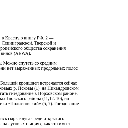
н в Красную книгу РФ, 2 —
 Ленинградской, Тверской и
вропейского общества сохранения
х видов (AEWA).
. Можно спутать со средним
мени нет выраженных продольных полос
. Большой кроншнеп встречается сейчас
рховьях р. Псковы (1), на Никандровском
агать гнездование в Порховском районе,
х Гдовского района (11,12, 10), на
ика «Полистовский» (5, 7). Гнездование
лись сырые луга среди открытого
на луговых ста­циях, как это имеет