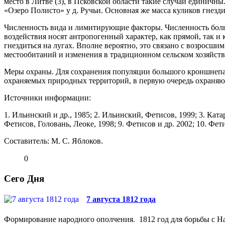
место в Литве (3), в Псковской области такие случаи единичн
«Озеро Полисто» у д. Ручьи. Основная же масса куликов гнезди
Численность вида и лимитирую­щие факторы. Чис­ленность боль
воздействия носят антропогенный характер, как прямой, так и 
гнездиться на лугах. Вполне вероят­но, это связано с возрос
местообитаний и изменения в традици­онном сельском хозяйств
Меры охраны. Для сохранения популяции большого кроншнепа 
охраняемых природных территорий, в первую очередь охраняю
Источники информации:
1. Ильинский и др., 1985; 2. Ильинский, Фетисов, 1999; 3. Катар
Фетисов, Головань, Леоке, 1998; 9. Фетисов и др. 2002; 10. Фети
Составитель: М. С. Яблоков.
0
Сего Дня
7 августа 1812 года
Формирование народного ополчения. 1812 год для борьбы с На