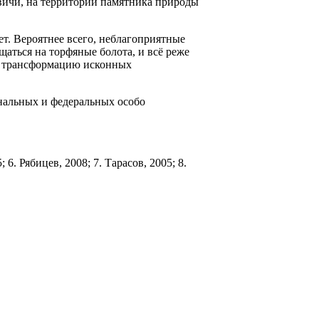
овичи, на территории памятника природы
. Ве­роятнее всего, неблаго­приятные
аться на тор­фяные болота, и всё реже
и трансформа­цию исконных
альных и феде­ральных особо
6. Рябицев, 2008; 7. Тарасов, 2005; 8.