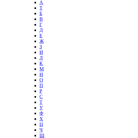
А
T
Б
В
Г
Д
Е
Ж
З
И
Л
К
М
Н
О
П
Р
С
Т
У
Ф
Х
Ц
Ч
Ш