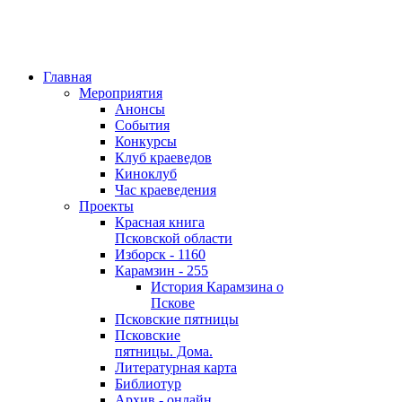
Главная
Мероприятия
Анонсы
События
Конкурсы
Клуб краеведов
Киноклуб
Час краеведения
Проекты
Красная книга
Псковской области
Изборск - 1160
Карамзин - 255
История Карамзина о
Пскове
Псковские пятницы
Псковские
пятницы. Дома.
Литературная карта
Библиотур
Архив - онлайн