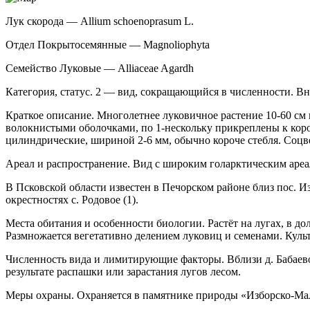
Лук скорода — Allium schoenoprasum L.
Отдел Покрытосемянные — Magnoliophyta
Семейство Луковые — Alliaceae Agardh
Категория, статус. 2 — вид, сокращающийся в численности. Вн
Краткое описание. Многолетнее луковичное растение 10-60 см 
волокнистыми оболочками, по 1-нескольку прикреплены к корот
цилиндрические, шириной 2-6 мм, обычно короче стебля. Соцв
Ареал и распространение. Вид с широким го­ларктическим ареа
В Псковской области известен в Печорском рай­оне близ пос. И
окрестностях с. Родовое (1).
Места обитания и особенности биологии. Растёт на лугах, в до
Размножается вегетативно делением луковиц и семенами. Культ
Численность вида и лимитирующие факто­ры. Вблизи д. Бабаево 
результате распашки или зарастания лугов лесом.
Меры охраны. Охраняется в памятнике при­роды «Изборско-Мал