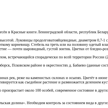
есён в Красные книги Ленинградской обла­сти, республик Белару
высотой. Луковицы продолговато­яйцевидные, диаметром 0,7-1 см
кому корневищу. Стебель на треть или на половину одетый влага
етие — почти шаровидный, густой зонтик. Цветки от бледно-роз
лом, встречающийся спорадиче­ски по всей территории России (2
зборск, Псковском районе в окрестно­стях д. Бабаево (данные со
линах рек, реже на каменистых склонах и осыпях. Цветёт в июне
ивируется как съедобное растение и размножается делением кус
произрастает около 100 осо­бей, современное состояние в других
ьская долина». Необходим контроль за состоянием вида в други