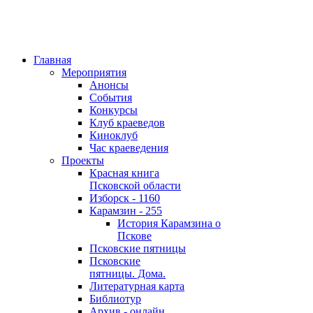
Главная
Мероприятия
Анонсы
События
Конкурсы
Клуб краеведов
Киноклуб
Час краеведения
Проекты
Красная книга
Псковской области
Изборск - 1160
Карамзин - 255
История Карамзина о
Пскове
Псковские пятницы
Псковские
пятницы. Дома.
Литературная карта
Библиотур
Архив - онлайн