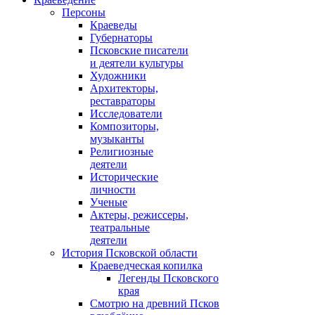
Персоны
Краеведы
Губернаторы
Псковские писатели
и деятели культуры
Художники
Архитекторы,
реставраторы
Исследователи
Композиторы,
музыканты
Религиозные
деятели
Исторические
личности
Ученые
Актеры, режиссеры,
театральные
деятели
История Псковской области
Краеведческая копилка
Легенды Псковского
края
Смотрю на древний Псков