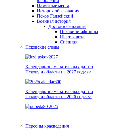
влюблённо
Памятные места
История образования
Псков Ганзейский
Военная история
Достойные памяти
Псковичи-афганцы
Шестая рота
Спецназ
Псковские следы
Календарь знаменательных дат по
Пскову и области на 2027 год>>>
Календарь знаменательных дат по
Пскову и области на 2026 год>>>
Персоны краеведения