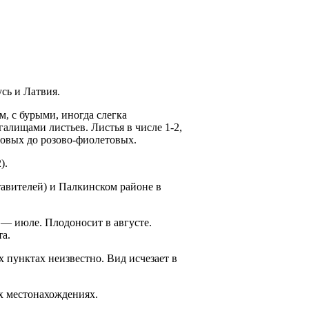
сь и Латвия.
, с бурыми, иногда слегка
лищами ли­стьев. Листья в числе 1-2,
о­вых до розово-фиолетовых.
).
ставителей) и Палкинском районе в
 — июле. Плодо­носит в августе.
та.
 пунктах не­известно. Вид исчезает в
х местонахож­дениях.