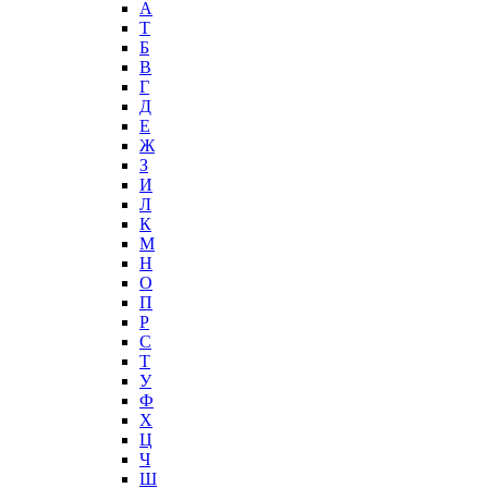
А
T
Б
В
Г
Д
Е
Ж
З
И
Л
К
М
Н
О
П
Р
С
Т
У
Ф
Х
Ц
Ч
Ш