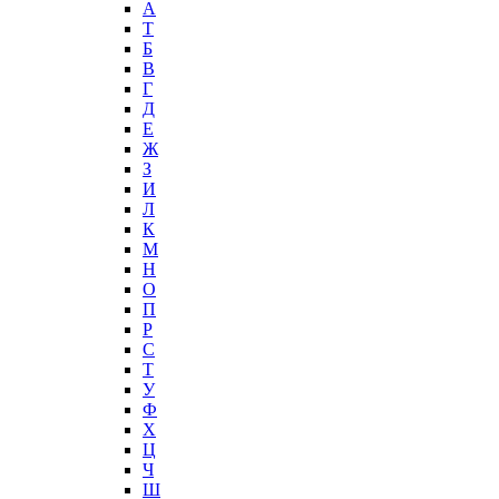
А
T
Б
В
Г
Д
Е
Ж
З
И
Л
К
М
Н
О
П
Р
С
Т
У
Ф
Х
Ц
Ч
Ш