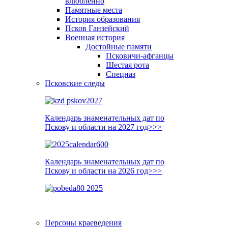
влюблённо
Памятные места
История образования
Псков Ганзейский
Военная история
Достойные памяти
Псковичи-афганцы
Шестая рота
Спецназ
Псковские следы
Календарь знаменательных дат по
Пскову и области на 2027 год>>>
Календарь знаменательных дат по
Пскову и области на 2026 год>>>
Персоны краеведения