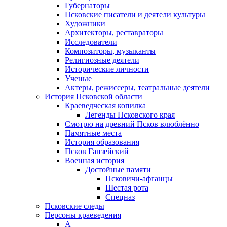
Губернаторы
Псковские писатели и деятели культуры
Художники
Архитекторы, реставраторы
Исследователи
Композиторы, музыканты
Религиозные деятели
Исторические личности
Ученые
Актеры, режиссеры, театральные деятели
История Псковской области
Краеведческая копилка
Легенды Псковского края
Смотрю на древний Псков влюблённо
Памятные места
История образования
Псков Ганзейский
Военная история
Достойные памяти
Псковичи-афганцы
Шестая рота
Спецназ
Псковские следы
Персоны краеведения
А