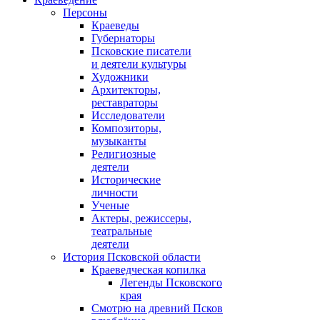
Персоны
Краеведы
Губернаторы
Псковские писатели
и деятели культуры
Художники
Архитекторы,
реставраторы
Исследователи
Композиторы,
музыканты
Религиозные
деятели
Исторические
личности
Ученые
Актеры, режиссеры,
театральные
деятели
История Псковской области
Краеведческая копилка
Легенды Псковского
края
Смотрю на древний Псков