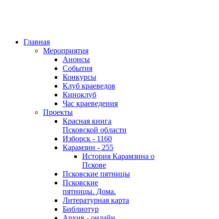
Главная
Мероприятия
Анонсы
События
Конкурсы
Клуб краеведов
Киноклуб
Час краеведения
Проекты
Красная книга
Псковской области
Изборск - 1160
Карамзин - 255
История Карамзина о
Пскове
Псковские пятницы
Псковские
пятницы. Дома.
Литературная карта
Библиотур
Архив - онлайн