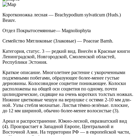
Коротконожка лесная — Brachypodium sylvaticum (Huds.)
Beauv.
Отдел Покрытосемянные— Magnoliophyta
Семейство Мятликовые (Злаковые) — Poaceae Barnh.
Категория, статус. 3 — редкий вид. Внесён в Красные книги
Ленинградской, Новго­родской, Смоленской областей,
Республики Эстония.
Краткое описание. Многолетнее растение с укороченными
подземными побегами, образующее более-менее густые
дерновины. Колосовидное со­цветие поникающее. Колоски
расположены на общей оси соцветия по одному, почти
цилиндрические, си­дящие на очень коротких толстых ножках.
Нижние цветковые чешуи на верхушке с остями 2-10 мм дли­
ной. Узлы стебля мохнатые. Листья тёмно-зелёные. плоские,
до 12 мм шириной, обычно более-менее волосистые (3).
Ареал и распространение. Южно-лесной, евразиатский вид
(4). Произрастает в Западной Евро­пе, Центральной и
Восточной Азии. На территории РФ — в европейской части,