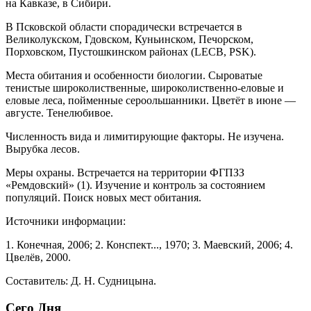
на Кавказе, в Сибири.
В Псковской области спорадически встречается в
Великолукском, Гдовском, Куньинском, Печорском,
Порховском, Пустошкинском районах (LECB, PSK).
Места обитания и особенности биологии. Сыроватые
тенистые широколиственные, широколи­ственно-еловые и
еловые леса, пойменные сероольшанники. Цветёт в июне —
августе. Тенелюбивое.
Численность вида и лимитирующие факто­ры. Не изучена.
Вырубка лесов.
Меры охраны. Встречается на территории ФГПЗЗ
«Ремдовский» (1). Изучение и контроль за состоянием
популяций. Поиск новых мест обитания.
Источники информации:
1. Конечная, 2006; 2. Конспект..., 1970; 3. Маевский, 2006; 4.
Цвелёв, 2000.
Составитель: Д. Н. Судницына.
Сего Дня