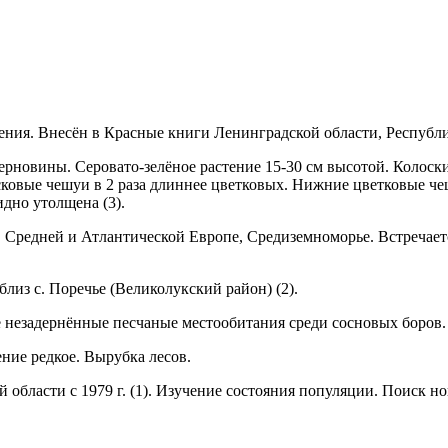
вения. Внесён в Красные книги Ленинградской обла­сти, Республ
ерновины. Серовато-зелёное растение 15-30 см высотой. Колоски
овые чешуи в 2 раза длиннее цветковых. Нижние цветковые че­ш
идно утолщена (3).
 Средней и Атлантической Евро­пе, Средиземноморье. Встречаетс
лиз с. Поречье (Великолукский район) (2).
 незадернённые песчаные место­обитания среди сосновых боров
ние редкое. Вырубка лесов.
области с 1979 г. (1). Изучение состояния популяции. Поиск но