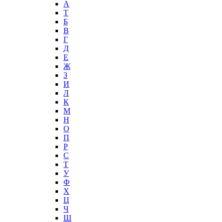
А
T
Б
В
Г
Д
Е
Ж
З
И
Л
К
М
Н
О
П
Р
С
Т
У
Ф
Х
Ц
Ч
Ш