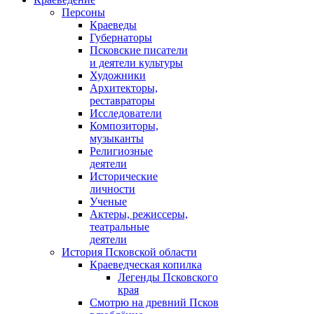
Персоны
Краеведы
Губернаторы
Псковские писатели
и деятели культуры
Художники
Архитекторы,
реставраторы
Исследователи
Композиторы,
музыканты
Религиозные
деятели
Исторические
личности
Ученые
Актеры, режиссеры,
театральные
деятели
История Псковской области
Краеведческая копилка
Легенды Псковского
края
Смотрю на древний Псков