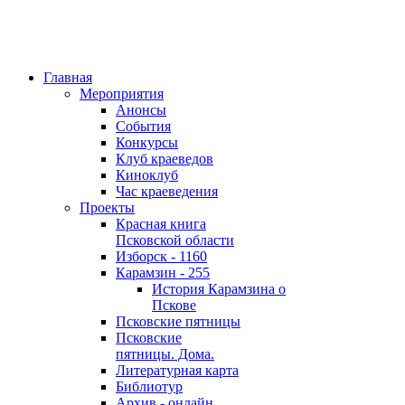
Главная
Мероприятия
Анонсы
События
Конкурсы
Клуб краеведов
Киноклуб
Час краеведения
Проекты
Красная книга
Псковской области
Изборск - 1160
Карамзин - 255
История Карамзина о
Пскове
Псковские пятницы
Псковские
пятницы. Дома.
Литературная карта
Библиотур
Архив - онлайн