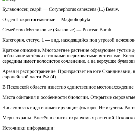
Булавоносец седой — Corynephorus canescens (L.) Beauv.
Отдел Покрытосемянные— Magnoliophyta
Семейство Мятликовые (Злаковые) — Poaceae Barnh.
Категория, статус. 1 — вид, находящийся под угрозой исчезно
Краткое описание. Многолетнее растение об­разующее густые д
небольшие метёлки с тон­кими шероховатыми веточками. Колоск
середины имеет волосистое сочленение, а на верхушке булавов
Ареал и распространение. Произрастает на юге Скандинавии, в
европейской части РФ (4).
В Псковской области известно единственное местонахождение б
Места обитания и особенности биологии. От­крытые сыроватые
Численность вида и лимитирующие факто­ры. Не изучена. Расте
Меры охраны. Внесён в список охраняемых растений Псковской 
Источники информации: