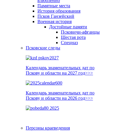
влюблённо
Памятные места
История образования
Псков Ганзейский
Военная история
Достойные памяти
Псковичи-афганцы
Шестая рота
Спецназ
Псковские следы
Календарь знаменательных дат по
Пскову и области на 2027 год>>>
Календарь знаменательных дат по
Пскову и области на 2026 год>>>
Персоны краеведения