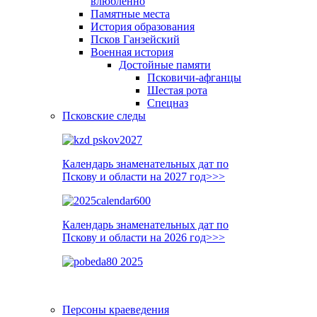
влюблённо
Памятные места
История образования
Псков Ганзейский
Военная история
Достойные памяти
Псковичи-афганцы
Шестая рота
Спецназ
Псковские следы
Календарь знаменательных дат по
Пскову и области на 2027 год>>>
Календарь знаменательных дат по
Пскову и области на 2026 год>>>
Персоны краеведения