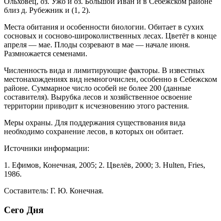
Ольховец, оз. Ужо и оз. Большой Иван и в Себежском районе
близ д. Рубежник и (1, 2).
Места обитания и особенности биологии. Обитает в сухих
сосновых и сосново-широколи­ственных лесах. Цветёт в конце
апреля — мае. Пло­ды созревают в мае — начале июня.
Размножается семенами.
Численность вида и лимитирующие факто­ры. В известных
местонахождениях вид немногочис­лен, особенно в Себежском
районе. Суммарное число особей не более 200 (данные
составителя). Вырубка лесов и хозяйственное освоение
территории приво­дит к исчезновению этого растения.
Меры охраны. Для поддержания существова­ния вида
необходимо сохранение лесов, в которых он обитает.
Источники информации:
1. Ефимов, Конечная, 2005; 2. Цвелёв, 2000; 3. Hul­ten, Fries,
1986.
Составитель: Г. Ю. Конечная.
Сего Дня