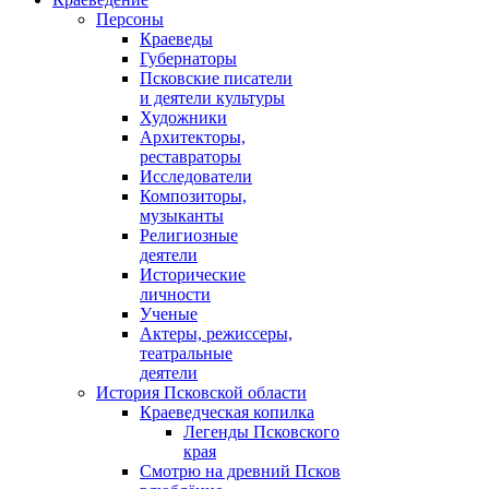
Персоны
Краеведы
Губернаторы
Псковские писатели
и деятели культуры
Художники
Архитекторы,
реставраторы
Исследователи
Композиторы,
музыканты
Религиозные
деятели
Исторические
личности
Ученые
Актеры, режиссеры,
театральные
деятели
История Псковской области
Краеведческая копилка
Легенды Псковского
края
Смотрю на древний Псков