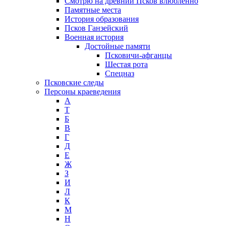
Смотрю на древний Псков влюблённо
Памятные места
История образования
Псков Ганзейский
Военная история
Достойные памяти
Псковичи-афганцы
Шестая рота
Спецназ
Псковские следы
Персоны краеведения
А
T
Б
В
Г
Д
Е
Ж
З
И
Л
К
М
Н