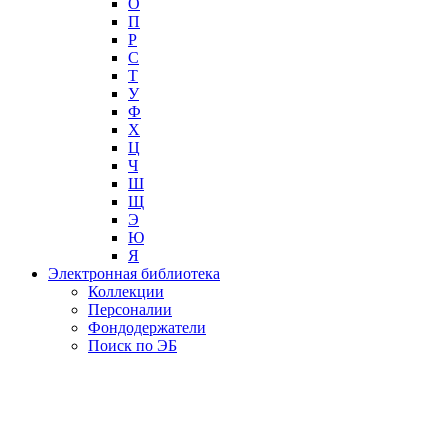
О
П
Р
С
Т
У
Ф
Х
Ц
Ч
Ш
Щ
Э
Ю
Я
Электронная библиотека
Коллекции
Персоналии
Фондодержатели
Поиск по ЭБ