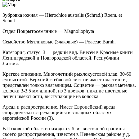
Зубровка южная — Hierochloe australis (Schrad.) Roem. et
Schult.
Отдел Покрытосемянные — Magnoliophyta
Семейство Мятликовые (Злаковые) — Poaceae Barnh.
Категория, статус. 3 — редкий вид. Внесён в Красные книги
Ленинградской и Нов­городской областей, Республики
Латвия.
Краткое описание. Многолетний рыхлокусто­вой злак, 30-60
см высотой. Верхний стеблевой лист не имеет пластинки,
представлен только влагалищем. Соцветие — рыхлая метёлка,
колоски 3-3,5 мм дли­ной, из 3 цветков, нижние цветковые
чешуи имеют ости, выступающие из колоска.
Ареал и распространение. Имеет Европейский ареал,
спорадически встречающийся в западных об­ластях
европейской России (3).
В Псковской области находится близ восточной границы
своего распространения, известен в Невель­ском районе у д.