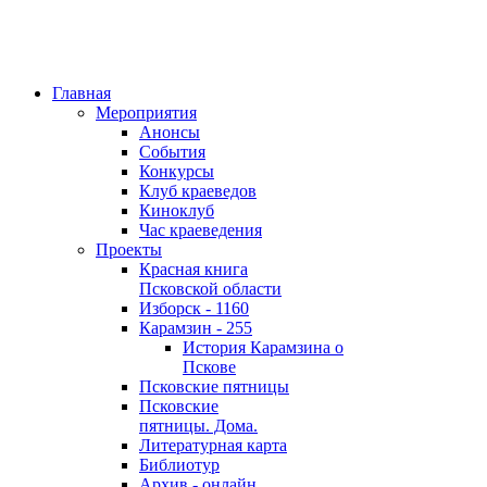
Главная
Мероприятия
Анонсы
События
Конкурсы
Клуб краеведов
Киноклуб
Час краеведения
Проекты
Красная книга
Псковской области
Изборск - 1160
Карамзин - 255
История Карамзина о
Пскове
Псковские пятницы
Псковские
пятницы. Дома.
Литературная карта
Библиотур
Архив - онлайн