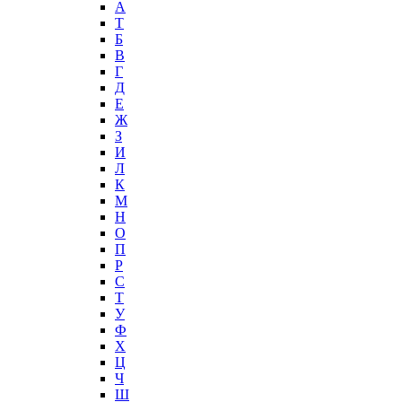
А
T
Б
В
Г
Д
Е
Ж
З
И
Л
К
М
Н
О
П
Р
С
Т
У
Ф
Х
Ц
Ч
Ш