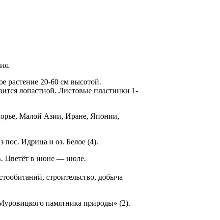
ия.
ое растение 20-60 см высотой.
вится лопастной. Листовые пластинки 1-
морье, Малой Азии, Иране, Японии,
пос. Идрица и оз. Бе­лое (4).
в. Цветёт в июне — июле.
тообитаний, строительство, добыча
Муровицкого памятни­ка природы» (2).