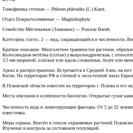
Тимофеевка степная — Phleum phleoides (L.) Karst.
Отдел Покрытосемянные — Magnoliophyta
Семейство Мятликовые (Злаковые) — Poaceae Barnh.
Категория, статус. 2 — вид, сокращающийся в численности. В
Краткое описание. Многолетнее травяни­стое растение, образу
Колосовидная метёлка (султан) узкоцилиндрическая, с относит
3,5 мм шириной, плоские или вдоль сложенные, более или мене
Ареал и распространение. Встречается в Сред­ней Азии, на юг
Китае. На территории РФ в степной и лесостепной зонах Еврази
В Псковской области известен на территории г. Пскова и его окр
Места обитания и особенности биологии. От­крытые сухие кам
Численность вида и лимитирующие факто­ры. От 5 до 32 экземп
известняка.
Меры охраны. Внесён в список охраняемых растений Псковской 
Изучение и контроль за состоянием популяций.