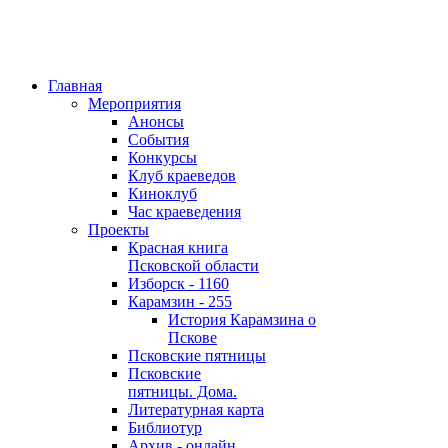
Главная
Мероприятия
Анонсы
События
Конкурсы
Клуб краеведов
Киноклуб
Час краеведения
Проекты
Красная книга
Псковской области
Изборск - 1160
Карамзин - 255
История Карамзина о
Пскове
Псковские пятницы
Псковские
пятницы. Дома.
Литературная карта
Библиотур
Архив - онлайн