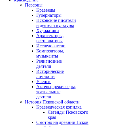
Персоны
Краеведы
Губернаторы
Псковские писатели
и деятели культуры
Художники
Архитекторы,
реставраторы
Исследователи
Композиторы,
музыканты
Религиозные
деятели
Исторические
личности
Ученые
Актеры, режиссеры,
театральные
деятели
История Псковской области
Краеведческая копилка
Легенды Псковского
края
Смотрю на древний Псков