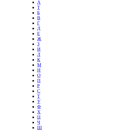
А
T
Б
В
Г
Д
Е
Ж
З
И
Л
К
М
Н
О
П
Р
С
Т
У
Ф
Х
Ц
Ч
Ш