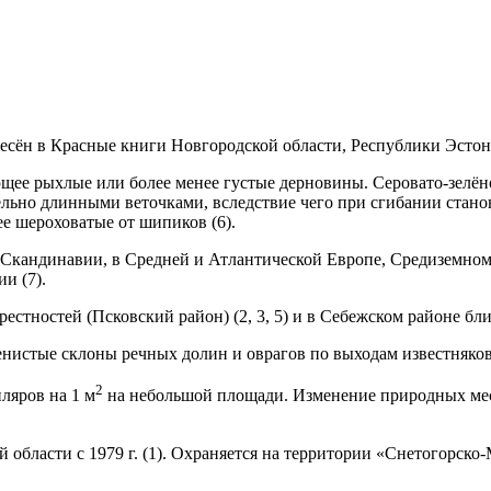
несён в Красные книги Новгородской области, Республики Эстон
ющее рыхлые или более ме­нее густые дерновины. Серовато-зелён
ельно длинными ве­точками, вследствие чего при сгибании стано
е ше­роховатые от шипиков (6).
е Скандинавии, в Средней и Атлан­тической Европе, Средиземно
и (7).
естностей (Псковский район) (2, 3, 5) и в Себежском районе близ 
енистые склоны речных долин и оврагов по выходам известняко
2
ляров на 1 м
на небольшой площади. Изменение природных мес
области с 1979 г. (1). Охраняется на территории «Снетогорско-