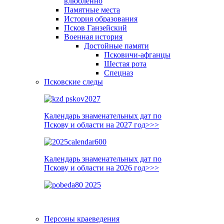
влюблённо
Памятные места
История образования
Псков Ганзейский
Военная история
Достойные памяти
Псковичи-афганцы
Шестая рота
Спецназ
Псковские следы
Календарь знаменательных дат по
Пскову и области на 2027 год>>>
Календарь знаменательных дат по
Пскову и области на 2026 год>>>
Персоны краеведения