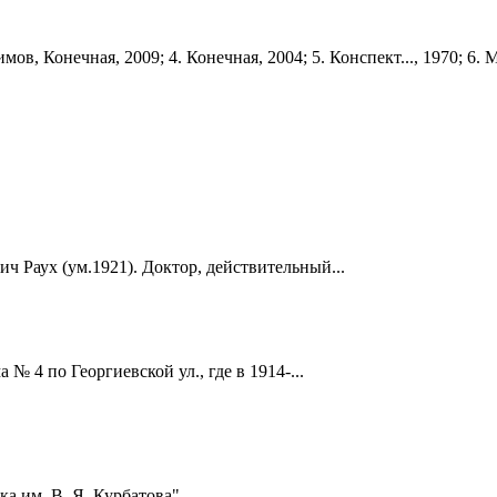
мов, Конечная, 2009; 4. Конечная, 2004; 5. Конспект..., 1970; 6. М
ч Раух (ум.1921). Доктор, действительный...
 4 по Георгиевской ул., где в 1914-...
а им. В. Я. Курбатова"