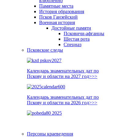
влюблённо
Памятные места
История образования
Псков Ганзейский
Военная история
Достойные памяти
Псковичи-афганцы
Шестая рота
Спецназ
Псковские следы
Календарь знаменательных дат по
Пскову и области на 2027 год>>>
Календарь знаменательных дат по
Пскову и области на 2026 год>>>
Персоны краеведения