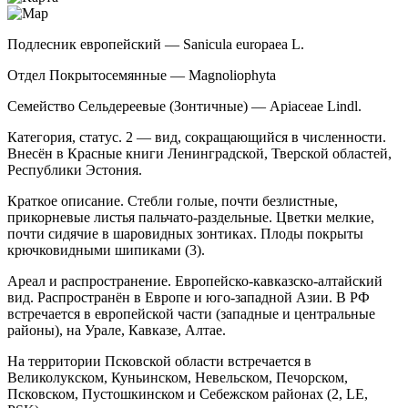
Подлесник европейский — Sanicula europaea L.
Отдел Покрытосемянные — Magnoliophyta
Семейство Сельдереевые (Зонтичные) — Apiaceae Lindl.
Категория, статус. 2 — вид, сокращающийся в численности.
Внесён в Красные книги Ленинградской, Твер­ской областей,
Республики Эстония.
Краткое описание. Стебли голые, почти без­листные,
прикорневые листья пальчато-раздельные. Цветки мелкие,
почти сидячие в шаровидных зонти­ках. Плоды покрыты
крючковидными шипиками (3).
Ареал и распространение. Европейско-кавказ­ско-алтайский
вид. Распространён в Европе и юго-за­падной Азии. В РФ
встречается в европейской части (западные и центральные
районы), на Урале, Кавказе, Алтае.
На территории Псковской области встречается в
Великолукском, Куньинском, Невельском, Печор­ском,
Псковском, Пустошкинском и Себежском рай­онах (2, LE,