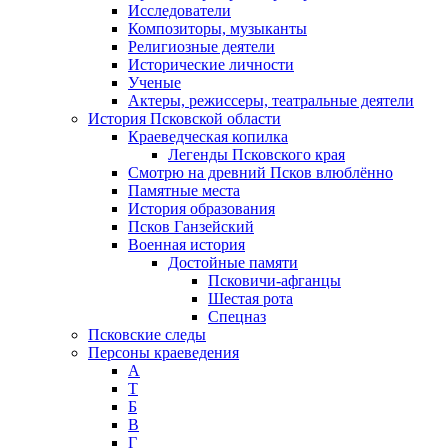
Исследователи
Композиторы, музыканты
Религиозные деятели
Исторические личности
Ученые
Актеры, режиссеры, театральные деятели
История Псковской области
Краеведческая копилка
Легенды Псковского края
Смотрю на древний Псков влюблённо
Памятные места
История образования
Псков Ганзейский
Военная история
Достойные памяти
Псковичи-афганцы
Шестая рота
Спецназ
Псковские следы
Персоны краеведения
А
T
Б
В
Г