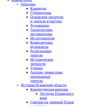
Персоны
Краеведы
Губернаторы
Псковские писатели
и деятели культуры
Художники
Архитекторы,
реставраторы
Исследователи
Композиторы,
музыканты
Религиозные
деятели
Исторические
личности
Ученые
Актеры, режиссеры,
театральные
деятели
История Псковской области
Краеведческая копилка
Легенды Псковского
края
Смотрю на древний Псков