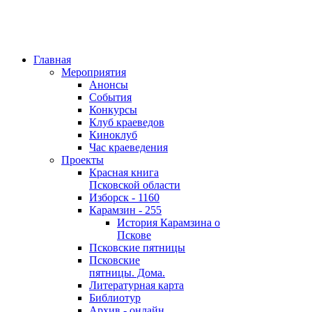
Главная
Мероприятия
Анонсы
События
Конкурсы
Клуб краеведов
Киноклуб
Час краеведения
Проекты
Красная книга
Псковской области
Изборск - 1160
Карамзин - 255
История Карамзина о
Пскове
Псковские пятницы
Псковские
пятницы. Дома.
Литературная карта
Библиотур
Архив - онлайн