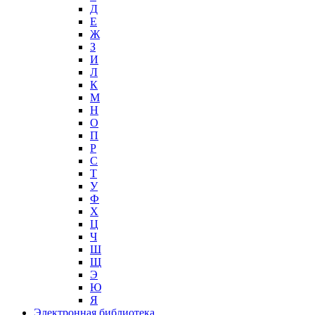
Д
Е
Ж
З
И
Л
К
М
Н
О
П
Р
С
Т
У
Ф
Х
Ц
Ч
Ш
Щ
Э
Ю
Я
Электронная библиотека