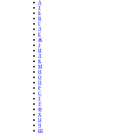
А
T
Б
В
Г
Д
Е
Ж
З
И
Л
К
М
Н
О
П
Р
С
Т
У
Ф
Х
Ц
Ч
Ш