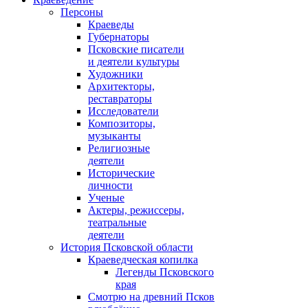
Персоны
Краеведы
Губернаторы
Псковские писатели
и деятели культуры
Художники
Архитекторы,
реставраторы
Исследователи
Композиторы,
музыканты
Религиозные
деятели
Исторические
личности
Ученые
Актеры, режиссеры,
театральные
деятели
История Псковской области
Краеведческая копилка
Легенды Псковского
края
Смотрю на древний Псков