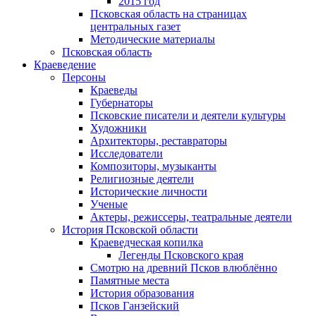
2015 год
Псковская область на страницах
центральных газет
Методические материалы
Псковская область
Краеведение
Персоны
Краеведы
Губернаторы
Псковские писатели и деятели культуры
Художники
Архитекторы, реставраторы
Исследователи
Композиторы, музыканты
Религиозные деятели
Исторические личности
Ученые
Актеры, режиссеры, театральные деятели
История Псковской области
Краеведческая копилка
Легенды Псковского края
Смотрю на древний Псков влюблённо
Памятные места
История образования
Псков Ганзейский