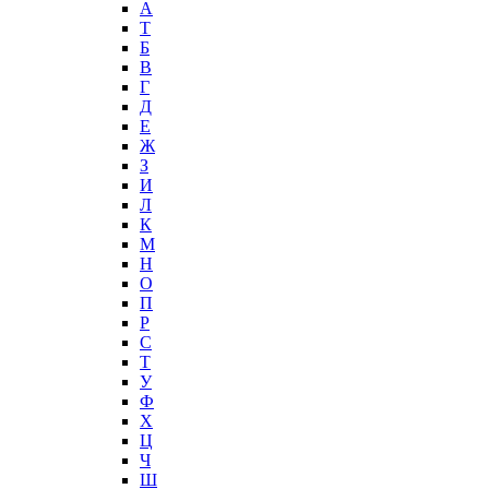
А
T
Б
В
Г
Д
Е
Ж
З
И
Л
К
М
Н
О
П
Р
С
Т
У
Ф
Х
Ц
Ч
Ш