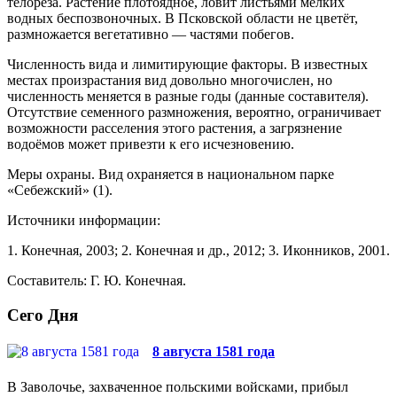
телореза. Растение плотоядное, ловит листьями мелких
водных беспозвоночных. В Псковской области не цветёт,
размножается вегета­тивно — частями побегов.
Численность вида и лимитирующие факто­ры. В известных
местах произрастания вид доволь­но многочислен, но
численность меняется в разные годы (данные составителя).
Отсутствие семенного размножения, вероятно, ограничивает
возможности расселения этого растения, а загрязнение
водоёмов может привезти к его исчезновению.
Меры охраны. Вид охраняется в национальном парке
«Себежский» (1).
Источники информации:
1. Конечная, 2003; 2. Конечная и др., 2012; 3. Икон­ников, 2001.
Составитель: Г. Ю. Конечная.
Сего Дня
8 августа 1581 года
В Заволочье, захваченное польскими войсками, прибыл