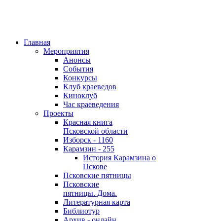
Главная
Мероприятия
Анонсы
События
Конкурсы
Клуб краеведов
Киноклуб
Час краеведения
Проекты
Красная книга
Псковской области
Изборск - 1160
Карамзин - 255
История Карамзина о
Пскове
Псковские пятницы
Псковские
пятницы. Дома.
Литературная карта
Библиотур
Архив - онлайн