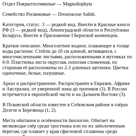
Отдел Покрытосемянные — Magnoliophyta
Семейство Росянковые — Droseraceae Salisb.
Категория, статус. 3 — редкий вид. Внесён в Красные книги
РФ (3 — редкий вид), Ленинградской области и Республики
Беларусь. Внесён в Приложение I Бернской конвенции.
Краткое описание. Многолетнее водное, пла­вающее в толще
воды растение. Стебли до 10 см длиной, ветвящиеся, с
многочисленными листьями, расположенными в мутовках по
6-9. Пластинка ли­ста округлая, пополам сложенная, по
сторонам её расположены по 2-3 длинных щетинки. Цветки
оди­ночные, белые, пазушные.
Ареал и распространение. Распространён в Евразии, Африке
и Австралии, от умеренной зоны до тропиков (3). В России
встречается в европейской ча­сти и на Дальнем Востоке (3).
В Псковской области известен в Себежском рай­оне в озёрах
Долгое и Березвица (1, 2).
Места обитания и особенности биологии. Обитает на
мелководье озёр среди тростника или по их заболоченным
берегам, где плавает у края сфагно­вой сплавины среди