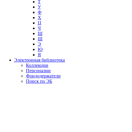
Т
У
Ф
Х
Ц
Ч
Ш
Щ
Э
Ю
Я
Электронная библиотека
Коллекции
Персоналии
Фондодержатели
Поиск по ЭБ