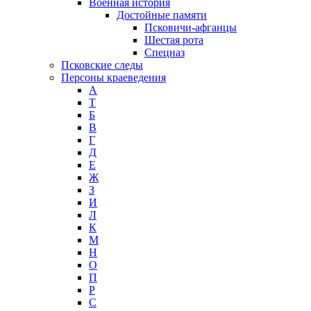
Военная история
Достойные памяти
Псковичи-афганцы
Шестая рота
Спецназ
Псковские следы
Персоны краеведения
А
T
Б
В
Г
Д
Е
Ж
З
И
Л
К
М
Н
О
П
Р
С