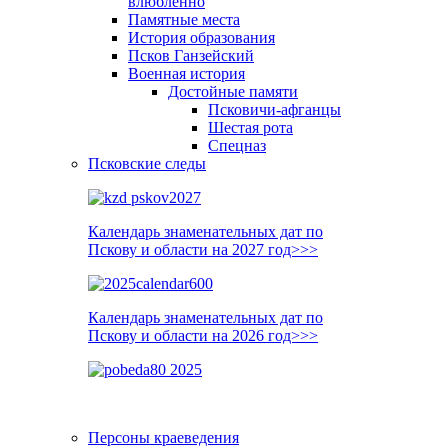
влюблённо
Памятные места
История образования
Псков Ганзейский
Военная история
Достойные памяти
Псковичи-афганцы
Шестая рота
Спецназ
Псковские следы
Календарь знаменательных дат по
Пскову и области на 2027 год>>>
Календарь знаменательных дат по
Пскову и области на 2026 год>>>
Персоны краеведения