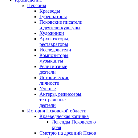
Персоны
Краеведы
Губернаторы
Псковские писатели
и деятели культуры
Художники
Архитекторы,
реставраторы
Исследователи
Композиторы,
музыканты
Религиозные
деятели
Исторические
личности
Ученые
Актеры, режиссеры,
театральные
деятели
История Псковской области
Краеведческая копилка
Легенды Псковского
края
Смотрю на древний Псков