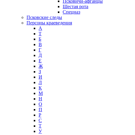
Псковичи-афганцы
Шестая рота
Спецназ
Псковские следы
Персоны краеведения
А
T
Б
В
Г
Д
Е
Ж
З
И
Л
К
М
Н
О
П
Р
С
Т
У