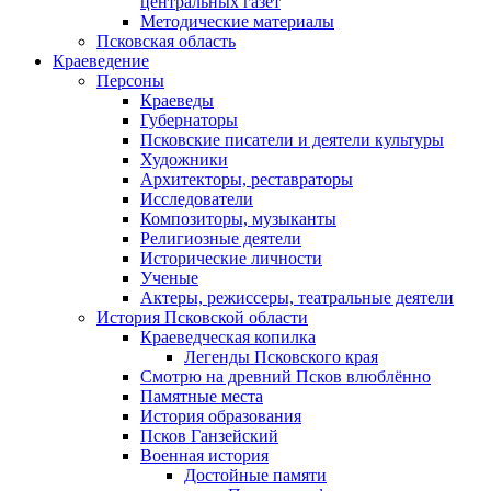
центральных газет
Методические материалы
Псковская область
Краеведение
Персоны
Краеведы
Губернаторы
Псковские писатели и деятели культуры
Художники
Архитекторы, реставраторы
Исследователи
Композиторы, музыканты
Религиозные деятели
Исторические личности
Ученые
Актеры, режиссеры, театральные деятели
История Псковской области
Краеведческая копилка
Легенды Псковского края
Смотрю на древний Псков влюблённо
Памятные места
История образования
Псков Ганзейский
Военная история
Достойные памяти