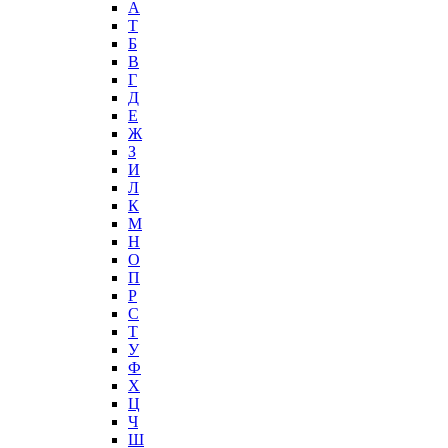
А
T
Б
В
Г
Д
Е
Ж
З
И
Л
К
М
Н
О
П
Р
С
Т
У
Ф
Х
Ц
Ч
Ш