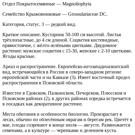
Отдел Покрытосемянные — Magnoliophyta
Семейство Крыжовниковые — Grossulariaceae DC.
Категория, статус. 3 — редкий вид.
Краткое описание. Кустарник 50-100 см высо­той. Листья
трёхлопастные, до 4 см длиной. Соцве­тия кистевидные,
прямостоячие, с жёлто-зелёными цветками. Двудомное
растение: мужские соцветия с 15-30, женские с 2-10 цветками.
Ягоды красные.
Ареал и распространение. Европейско-югоза­падноазиатский
вид, встречающийся в России в се­веро-западном регионе
европейской части и на Кав­казе (3). Имеет восточный предел
распространения в Псковской области.
Известен в Гдовском, Палкинском, Печорском, Плюсском и
Псковском районах (2), в других райо­нах изредка встречается
в посадках как декоративное растение.
Места обитания и особенности биологии. Произрастает в
лесах, обычно по облесённым овра­гам и берегам рек. Цветёт в
мае, плоды созревают в конце июля — августе. Размножается
семенами, а в культуре — черенками и делением куста.