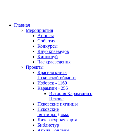
Главная
Мероприятия
Анонсы
События
Конкурсы
Клуб краеведов
Киноклуб
Час краеведения
Проекты
Красная книга
Псковской области
Изборск - 1160
Карамзин - 255
История Карамзина о
Пскове
Псковские пятницы
Псковские
пятницы. Дома.
Литературная карта
Библиотур
Архив - онлайн