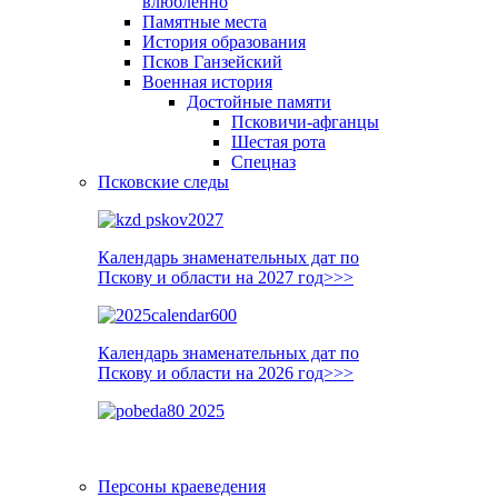
влюблённо
Памятные места
История образования
Псков Ганзейский
Военная история
Достойные памяти
Псковичи-афганцы
Шестая рота
Спецназ
Псковские следы
Календарь знаменательных дат по
Пскову и области на 2027 год>>>
Календарь знаменательных дат по
Пскову и области на 2026 год>>>
Персоны краеведения