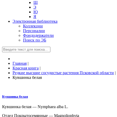
Щ
Э
Ю
Я
Электронная библиотека
Коллекции
Персоналии
Фондодержатели
Поиск по ЭБ
Главная
|
Красная книга
|
Редкие высшие сосудистые растения Псковской области
|
Кувшинка белая
Кувшинка белая
Кувшинка белая — Nymphaea alba L.
Отдел Покрытосемянные — Magnoliophyta