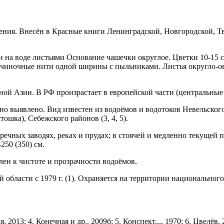
ения. Внесён в Красные книги Ленинградской, Нов­городской, Тв
 на воде листьями Основание чашечки округлое. Цветки 10-15 с
тычиночные нити одной ширины с пыльниками. Листья округло-ов
ной Азии. В РФ произрастает в европейской части (центральные
о выявлено. Вид известен из водо­ёмов и водотоков Невельского,
тошка), Себежского районов (3, 4, 5).
 речных заводях, реках и прудах; в стоячей и медленно текущей 
250 (350) см.
н к чистоте и прозрачности во­доёмов.
бласти с 1979 г. (1). Охраня­ется на территории национального 
, 2013; 4. Конечная и др., 2009б; 5. Конспект..., 1970; 6. Цвелёв, 