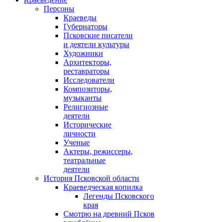
Персоны
Краеведы
Губернаторы
Псковские писатели
и деятели культуры
Художники
Архитекторы,
реставраторы
Исследователи
Композиторы,
музыканты
Религиозные
деятели
Исторические
личности
Ученые
Актеры, режиссеры,
театральные
деятели
История Псковской области
Краеведческая копилка
Легенды Псковского
края
Смотрю на древний Псков