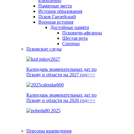
влюблённо
Памятные места
История образования
Псков Ганзейский
Военная история
Достойные памяти
Псковичи-афганцы
Шестая рота
Спецназ
Псковские следы
Календарь знаменательных дат по
Пскову и области на 2027 год>>>
Календарь знаменательных дат по
Пскову и области на 2026 год>>>
Персоны краеведения