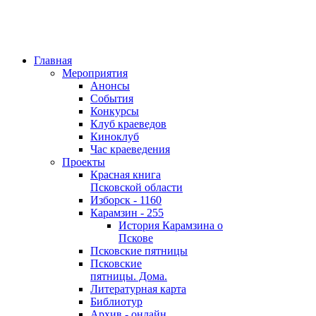
Главная
Мероприятия
Анонсы
События
Конкурсы
Клуб краеведов
Киноклуб
Час краеведения
Проекты
Красная книга
Псковской области
Изборск - 1160
Карамзин - 255
История Карамзина о
Пскове
Псковские пятницы
Псковские
пятницы. Дома.
Литературная карта
Библиотур
Архив - онлайн