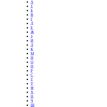
А
T
Б
В
Г
Д
Е
Ж
З
И
Л
К
М
Н
О
П
Р
С
Т
У
Ф
Х
Ц
Ч
Ш