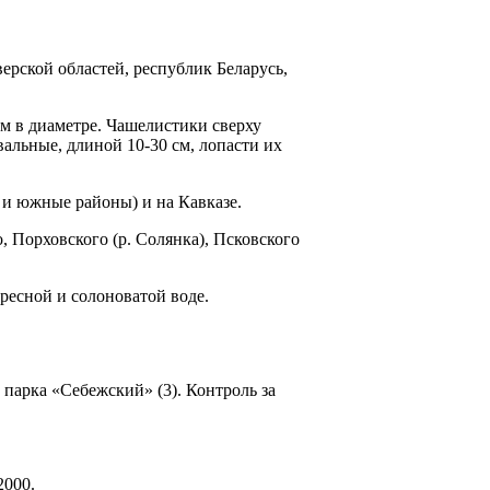
ерской областей, республик Беларусь,
м в диаметре. Ча­шелистики сверху
альные, длиной 10-30 см, лопасти их
 и южные районы) и на Кавказе.
 Порховского (р. Со­лянка), Псковского
пресной и солоноватой воде.
парка «Себеж­ский» (3). Контроль за
2000.