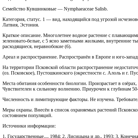
Семейство Кувшинковые — Nymphaeaceae Salisb.
Категория, статус. 1 — вид, находящийся под угрозой исчезнов
Латвия, Эстония.
Краткое описание. Многолетнее водное рас­тение с плавающими
зеленовато-белые, с 5 ясно замет­ными жилками, внутренние 
расходящиеся, неравно­бокие (6).
Ареал и распространение. Распространён в Европе и юго-запад
На территории Псковской области распростра­нение недостаточн
(оз. Псковское), Пустошкинского (окрестности с. Алоль и г. Пус
Места обитания особенности биологии. Про­израстает в озёрах,
Чувствителен к сильному волнению. Приуро­чен к глубинам 50-
Численность и лимитирующие факторы. Не изучена. Требователе
Меры охраны. Внесён в список охраняемых растений Псковской о
состоянием популяций.
Источники информации:
1. Государственные..., 1984; 2. Лисицына и др., 1993; 3. Конечная