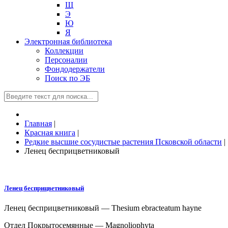
Щ
Э
Ю
Я
Электронная библиотека
Коллекции
Персоналии
Фондодержатели
Поиск по ЭБ
Главная
|
Красная книга
|
Редкие высшие сосудистые растения Псковской области
|
Ленец бесприцветниковый
Ленец бесприцветниковый
Ленец бесприцветниковый — Thesium ebracteatum hayne
Отдел Покрытосемянные — Magnoliophyta