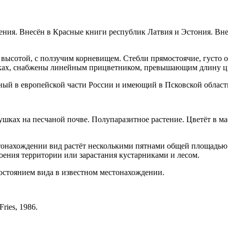
вения. Внесён в Красные книги республик Латвия и Эстония. Вн
 высотой, с ползучим корневищем. Стебли прямостоячие, густо 
ках, снабжены линей­ным прицветником, превышающим длину цве
ный в европейской части Рос­сии и имеющий в Псковской области
ушках на песчаной почве. Полупаразитное растение. Цветёт в ма
тонахождении вид растёт несколькими пятнами общей площадью 
воения терри­тории или зарастания кустарниками и лесом.
остоянием вида в известном место­нахождении.
Fries, 1986.