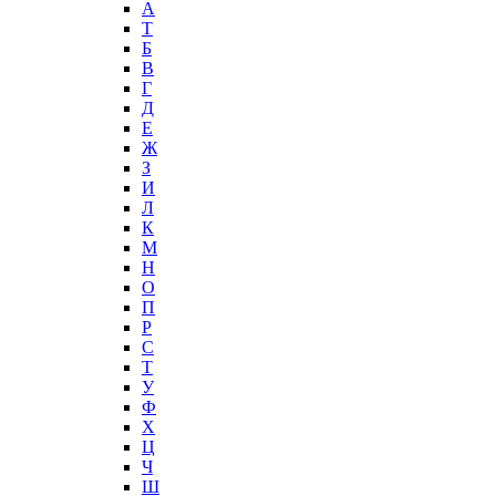
А
T
Б
В
Г
Д
Е
Ж
З
И
Л
К
М
Н
О
П
Р
С
Т
У
Ф
Х
Ц
Ч
Ш