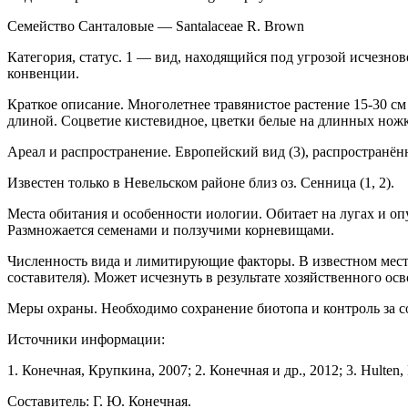
Семейство Санталовые — Santalaceae R. Brown
Категория, статус. 1 — вид, находящийся под угрозой исчезно
конвенции.
Краткое описание. Многолетнее травянистое растение 15-30 см
длиной. Соцветие кистевидное, цветки белые на длинных нож
Ареал и распространение. Европейский вид (3), распространён
Известен только в Невельском районе близ оз. Сенница (1, 2).
Места обитания и особенности иологии. Оби­тает на лугах и оп
Размножается семенами и ползучими корне­вищами.
Численность вида и лимитирующие фак­торы. В известном мес
составителя). Может ис­чезнуть в результате хозяйственного ос
Меры охраны. Необходимо сохранение биото­па и контроль за с
Источники информации:
1. Конечная, Крупкина, 2007; 2. Конечная и др., 2012; 3. Hulten, 
Составитель: Г. Ю. Конечная.