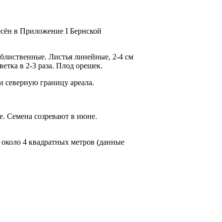
есён в Приложение I Бернской
облиственные. Листья линейные, 2-4 см
тка в 2-3 раза. Плод орешек.
 северную гра­ницу ареала.
е. Семена созревают в июне.
около 4 квадратных метров (данные