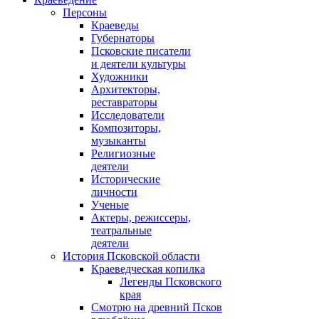
Персоны
Краеведы
Губернаторы
Псковские писатели
и деятели культуры
Художники
Архитекторы,
реставраторы
Исследователи
Композиторы,
музыканты
Религиозные
деятели
Исторические
личности
Ученые
Актеры, режиссеры,
театральные
деятели
История Псковской области
Краеведческая копилка
Легенды Псковского
края
Смотрю на древний Псков