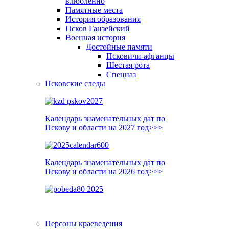
влюблённо
Памятные места
История образования
Псков Ганзейский
Военная история
Достойные памяти
Псковичи-афганцы
Шестая рота
Спецназ
Псковские следы
Календарь знаменательных дат по
Пскову и области на 2027 год>>>
Календарь знаменательных дат по
Пскову и области на 2026 год>>>
Персоны краеведения