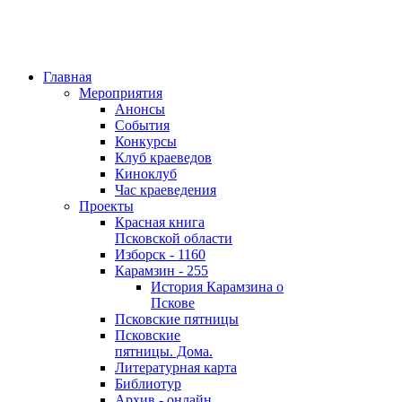
Главная
Мероприятия
Анонсы
События
Конкурсы
Клуб краеведов
Киноклуб
Час краеведения
Проекты
Красная книга
Псковской области
Изборск - 1160
Карамзин - 255
История Карамзина о
Пскове
Псковские пятницы
Псковские
пятницы. Дома.
Литературная карта
Библиотур
Архив - онлайн