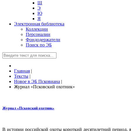
Щ
Э
Ю
Я
Электронная библиотека
Коллекции
Персоналии
Фондодержатели
Поиск по ЭБ
Главная
|
Тексты
|
Новое в ЭБ Псковиана
|
Журнал «Псковский охотник»
Журнал «Псковский охотник»
В истории российской охоты короткий десятилетний период,