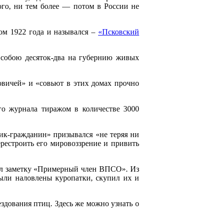
го, ни тем более — потом в России не
ом 1922 года и назывался –
«Псковский
 собою десяток-два на губернию живых
овичей» и «совьют в этих домах прочно
о журнала тиражом в количестве 3000
к-гражданин» призывался «не теряя ни
рестроить его мировоззрение и привить
ил заметку «Примерный член ВПСО». Из
были наловлены куропатки, скупил их и
ездования птиц. Здесь же можно узнать о