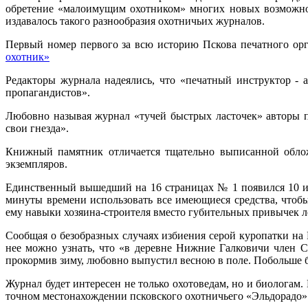
обретение «малоимущим охотником» многих новых возможност
издавалось такого разнообразия охотничьих журналов.
Первый номер первого за всю историю Пскова печатного орг
охотник»
Редакторы журнала надеялись, что «печатный инструктор - 
пропагандистов».
Любовно называя журнал «тучей быстрых ласточек» авторы по
свои гнезда».
Книжный памятник отличается тщательно выписанной облож
экземпляров.
Единственный вышедший на 16 страницах № 1 появился 10 ию
минуты времени использовать все имеющиеся средства, чтобы
ему навыки хозяина-строителя вместо губительных привычек 
Сообщая о безобразных случаях избиения серой куропатки 
нее можно узнать, что «в деревне Нижние Галковичи член С
прокормив зиму, любовно выпустил весною в поле. Побольше 
Журнал будет интересен не только охотоведам, но и биологам.
точном местонахождении псковского охотничьего «Эльдорадо»