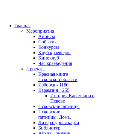
Главная
Мероприятия
Анонсы
События
Конкурсы
Клуб краеведов
Киноклуб
Час краеведения
Проекты
Красная книга
Псковской области
Изборск - 1160
Карамзин - 255
История Карамзина о
Пскове
Псковские пятницы
Псковские
пятницы. Дома.
Литературная карта
Библиотур
Архив - онлайн