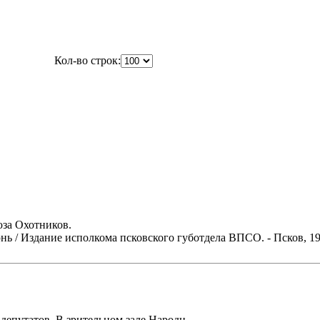
Кол-во строк:
за Охотников.
 / Издание исполкома псковского губотдела ВПСО. - Псков, 1922
депутатов. В зрительном зале Народн...