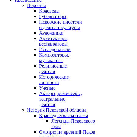
Персоны
Краеведы
Губернаторы
Псковские писатели
и деятели культуры
Художники
Архитекторы,
реставраторы
Исследователи
Композиторы,
музыканты
Религиозные
деятели
Исторические
личности
Ученые
Актеры, режиссеры,
театральные
деятели
История Псковской области
Краеведческая копилка
Легенды Псковского
края
Смотрю на древний Псков