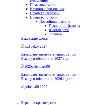
влюблённо
Памятные места
История образования
Псков Ганзейский
Военная история
Достойные памяти
Псковичи-афганцы
Шестая рота
Спецназ
Псковские следы
Календарь знаменательных дат по
Пскову и области на 2027 год>>>
Календарь знаменательных дат по
Пскову и области на 2026 год>>>
Персоны краеведения