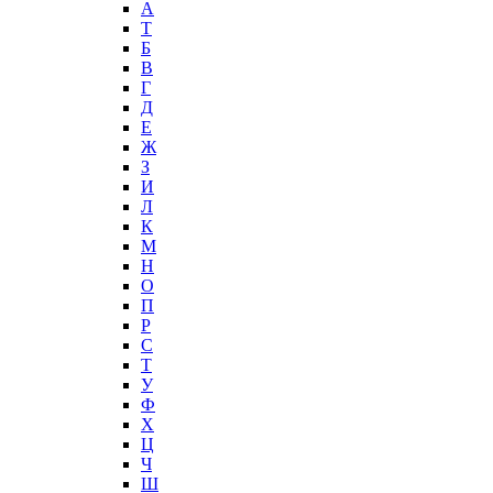
А
T
Б
В
Г
Д
Е
Ж
З
И
Л
К
М
Н
О
П
Р
С
Т
У
Ф
Х
Ц
Ч
Ш