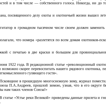
ей и в том числе — собственного голоса. Никогда, ни до то
ана, посвященного делу охоты и охотничьей жизни вышел лет
агитатор в громадном тысячном числе своем должен заменить
лагали, что номера «разлетятся по всем домам охотников-пск
кой с печатью в две краски и большим для провинциальног
ня 1922 года. В редакционной статье «революционный охотни
 возможно скорее перевоспитать нашего рядового охотника, пе
легкомысленного гуляющего гостя».
на Псковщине в прошедшую многоснежную зиму, журнал помест
оюза П.А.Андреев, прошлой зимою, узнав, что в его округе 
бы нам таких членов Союза!»
 В статье «Устье реки Великой» приведены данные прилета и гн
.