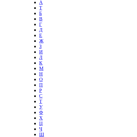
А
T
Б
В
Г
Д
Е
Ж
З
И
Л
К
М
Н
О
П
Р
С
Т
У
Ф
Х
Ц
Ч
Ш