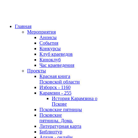
Главная
Мероприятия
Анонсы
События
Конкурсы
Клуб краеведов
Киноклуб
Час краеведения
Проекты
Красная книга
Псковской области
Изборск - 1160
Карамзин - 255
История Карамзина о
Пскове
Псковские пятницы
Псковские
пятницы. Дома.
Литературная карта
Библиотур
Архив - онлайн