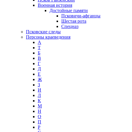
Военная история
Достойные памяти
Псковичи-афганцы
Шестая рота
Спецназ
Псковские следы
Персоны краеведения
А
T
Б
В
Г
Д
Е
Ж
З
И
Л
К
М
Н
О
П
Р