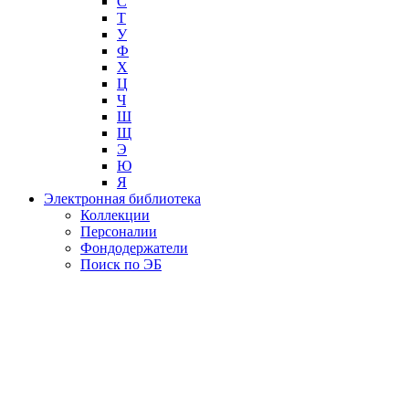
С
Т
У
Ф
Х
Ц
Ч
Ш
Щ
Э
Ю
Я
Электронная библиотека
Коллекции
Персоналии
Фондодержатели
Поиск по ЭБ