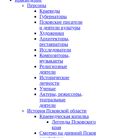
Персоны
Краеведы
Губернаторы
Псковские писатели
и деятели культуры
Художники
Архитекторы,
реставраторы
Исследователи
Композиторы,
музыканты
Религиозные
деятели
Исторические
личности
Ученые
Актеры, режиссеры,
театральные
деятели
История Псковской области
Краеведческая копилка
Легенды Псковского
края
Смотрю на древний Псков