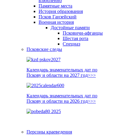
влюблённо
Памятные места
История образования
Псков Ганзейский
Военная история
Достойные памяти
Псковичи-афганцы
Шестая рота
Спецназ
Псковские следы
Календарь знаменательных дат по
Пскову и области на 2027 год>>>
Календарь знаменательных дат по
Пскову и области на 2026 год>>>
Персоны краеведения