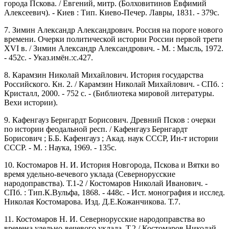
города Пскова. / Евгений, митр. (Болховитинов Евфимий
Алексеевич). - Киев : Тип. Киево-Печер. Лавры, 1831. - 379с.
7. Зимин Александр Александрович. Россия на пороге нового
времени. Очерки политической истории России первой трети
XVI в. / Зимин Александр Александрович. - М. : Мысль, 1972.
- 452с. - Указ.имён.:с.427.
8. Карамзин Николай Михайлович. История государства
Российского. Кн. 2. / Карамзин Николай Михайлович. - СПб. :
Кристалл, 2000. - 752 с. - (Библиотека мировой литературы.
Вехи истории).
9. Кафенгауз Бернгардт Борисович. Древний Псков : очерки
по истории феодальной респ. / Кафенгауз Бернгардт
Борисович ; Б.Б. Кафенгауз ; Акад. наук СССР, Ин-т истории
СССР. - М. : Наука, 1969. - 135с.
10. Костомаров Н. И. История Новгорода, Пскова и Вятки во
время удельно-вечевого уклада (Севернорусские
народоправства). Т.1-2 / Костомаров Николай Иванович. -
СПб. : Тип.К.Вульфа, 1868. - 448с. - Ист. монография и исслед.
Николая Костомарова. Изд. Д.Е.Кожанчикова. Т.7.
11. Костомаров Н. И. Севернорусские народоправства во
времена удельно-вечевого уклада. Т.2 / Костомаров Николай