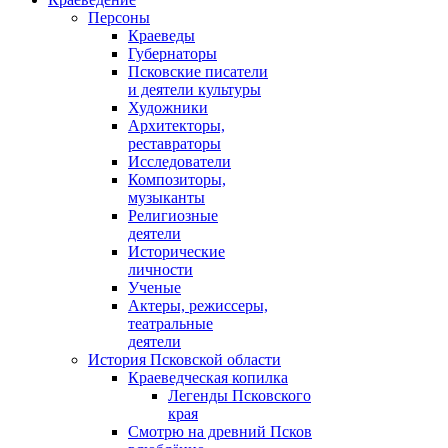
Персоны
Краеведы
Губернаторы
Псковские писатели
и деятели культуры
Художники
Архитекторы,
реставраторы
Исследователи
Композиторы,
музыканты
Религиозные
деятели
Исторические
личности
Ученые
Актеры, режиссеры,
театральные
деятели
История Псковской области
Краеведческая копилка
Легенды Псковского
края
Смотрю на древний Псков