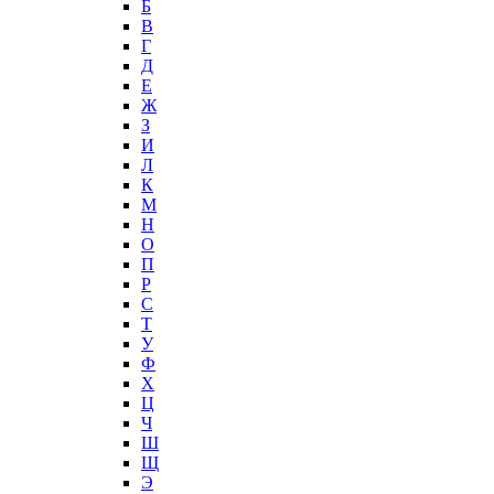
Б
В
Г
Д
Е
Ж
З
И
Л
К
М
Н
О
П
Р
С
Т
У
Ф
Х
Ц
Ч
Ш
Щ
Э