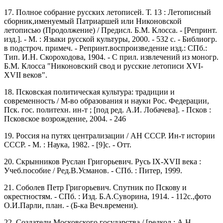
17. Полное собрание русских летописей. Т. 13 : Летописный
сборник,именуемый Патриаршей или Никоновской
летописью (Продолжение) / Предисл. Б.М. Клосса. - [Репринт.
изд.]. - М. : Языки русской культуры, 2000. - 532 с. - Библиогр.
в подстроч. примеч. - Репринт.воспроизведение изд.: СПб.:
Тип. И.Н. Скороходова, 1904. - С прил. извлечений из моногр.
Б.М. Клосса "Никоновский свод и русские летописи ХVI-
ХVII веков".
18. Псковская политическая культура: традиции и
современность / М-во образования и науки Рос. Федерации,
Пск. гос. политехн. ин-т ; [под ред. А.И. Лобачева]. - Псков :
Псковское возрождение, 2004. - 246
19. Россия на путях централизации / АН СССР. Ин-т истории
СССР. - М. : Наука, 1982. - [9]c. - Отт.
20. Скрынников Руслан Григорьевич. Русь IX-XVII века :
Учеб.пособие / Ред.В.Усманов. - СПб. : Питер, 1999.
21. Соболев Петр Григорьевич. Спутник по Пскову и
окрестностям. - СПб. : Изд. Б.А.Суворина, 1914. - 112с.,фото
О.И.Парли, план. - (Б-ка Веч.времени).
22. Создатели Московского государства / [редкол.: А.Н.