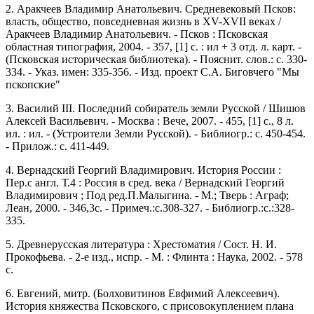
2. Аракчеев Владимир Анатольевич. Средневековый Псков:
власть, общество, повседневная жизнь в ХV-ХVII веках /
Аракчеев Владимир Анатольевич. - Псков : Псковская
областная типография, 2004. - 357, [1] с. : ил + 3 отд. л. карт. -
(Псковская историческая библиотека). - Пояснит. слов.: с. 330-
334. - Указ. имен: 335-356. - Изд. проект С.А. Биговчего "Мы
пскопские"
3. Василий III. Последний собиратель земли Русской / Шишов
Алексей Васильевич. - Москва : Вече, 2007. - 455, [1] с., 8 л.
ил. : ил. - (Устроители Земли Русской). - Библиогр.: с. 450-454.
- Прилож.: с. 411-449.
4. Вернадский Георгий Владимирович. История России :
Пер.с англ. Т.4 : Россия в сред. века / Вернадский Георгий
Владимирович ; Под ред.П.Малыгина. - М.; Тверь : Аграф;
Леан, 2000. - 346,3с. - Примеч.:с.308-327. - Библиогр.:с.:328-
335.
5. Древнерусская литература : Хрестоматия / Сост. Н. И.
Прокофьева. - 2-е изд., испp. - М. : Флинта : Наука, 2002. - 578
с.
6. Евгений, митр. (Болховитинов Евфимий Алексеевич).
История княжества Псковского, с присовокуплением плана