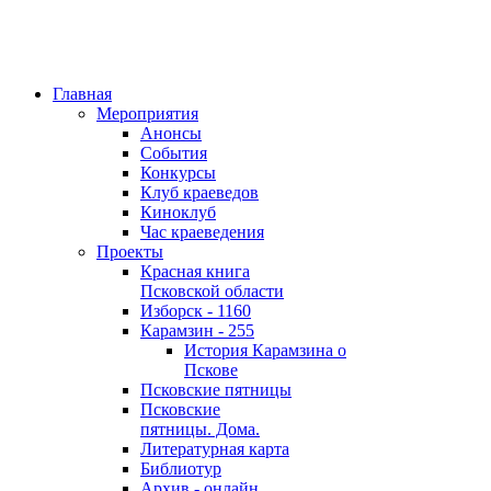
Главная
Мероприятия
Анонсы
События
Конкурсы
Клуб краеведов
Киноклуб
Час краеведения
Проекты
Красная книга
Псковской области
Изборск - 1160
Карамзин - 255
История Карамзина о
Пскове
Псковские пятницы
Псковские
пятницы. Дома.
Литературная карта
Библиотур
Архив - онлайн