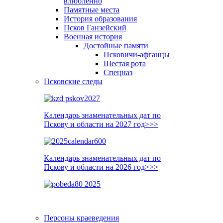
влюблённо
Памятные места
История образования
Псков Ганзейский
Военная история
Достойные памяти
Псковичи-афганцы
Шестая рота
Спецназ
Псковские следы
Календарь знаменательных дат по
Пскову и области на 2027 год>>>
Календарь знаменательных дат по
Пскову и области на 2026 год>>>
Персоны краеведения