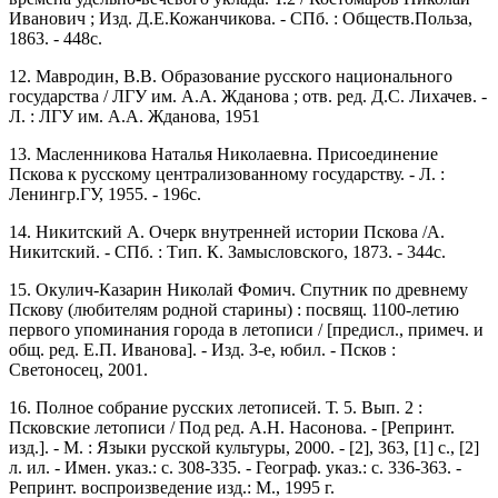
Иванович ; Изд. Д.Е.Кожанчикова. - СПб. : Обществ.Польза,
1863. - 448с.
12. Мавродин, В.В. Образование русского национального
государства / ЛГУ им. А.А. Жданова ; отв. ред. Д.С. Лихачев. -
Л. : ЛГУ им. А.А. Жданова, 1951
13. Масленникова Наталья Николаевна. Присоединение
Пскова к русскому централизованному государству. - Л. :
Ленингр.ГУ, 1955. - 196с.
14. Никитский А. Очерк внутренней истории Пскова /А.
Никитский. - СПб. : Тип. К. Замысловского, 1873. - 344с.
15. Окулич-Казарин Николай Фомич. Спутник по древнему
Пскову (любителям родной старины) : посвящ. 1100-летию
первого упоминания города в летописи / [предисл., примеч. и
общ. ред. Е.П. Иванова]. - Изд. 3-е, юбил. - Псков :
Светоносец, 2001.
16. Полное собрание русских летописей. Т. 5. Вып. 2 :
Псковские летописи / Под ред. А.Н. Насонова. - [Репринт.
изд.]. - М. : Языки русской культуры, 2000. - [2], 363, [1] с., [2]
л. ил. - Имен. указ.: с. 308-335. - Географ. указ.: с. 336-363. -
Репринт. воспроизведение изд.: М., 1995 г.