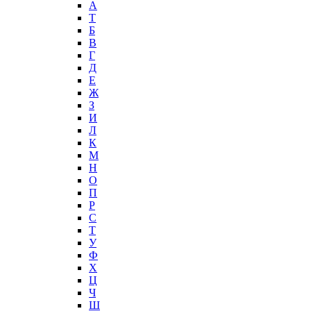
А
T
Б
В
Г
Д
Е
Ж
З
И
Л
К
М
Н
О
П
Р
С
Т
У
Ф
Х
Ц
Ч
Ш