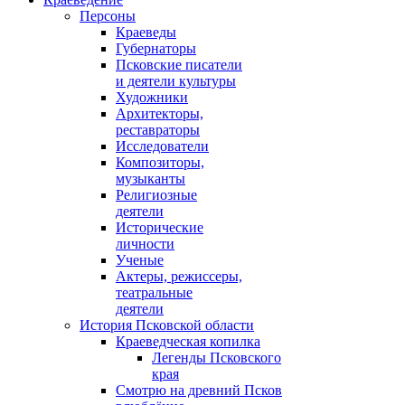
Персоны
Краеведы
Губернаторы
Псковские писатели
и деятели культуры
Художники
Архитекторы,
реставраторы
Исследователи
Композиторы,
музыканты
Религиозные
деятели
Исторические
личности
Ученые
Актеры, режиссеры,
театральные
деятели
История Псковской области
Краеведческая копилка
Легенды Псковского
края
Смотрю на древний Псков