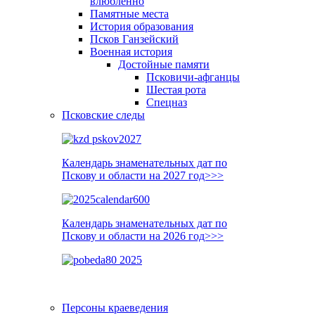
влюблённо
Памятные места
История образования
Псков Ганзейский
Военная история
Достойные памяти
Псковичи-афганцы
Шестая рота
Спецназ
Псковские следы
Календарь знаменательных дат по
Пскову и области на 2027 год>>>
Календарь знаменательных дат по
Пскову и области на 2026 год>>>
Персоны краеведения