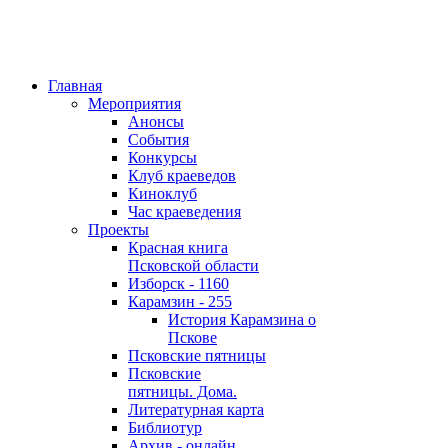
Главная
Мероприятия
Анонсы
События
Конкурсы
Клуб краеведов
Киноклуб
Час краеведения
Проекты
Красная книга
Псковской области
Изборск - 1160
Карамзин - 255
История Карамзина о
Пскове
Псковские пятницы
Псковские
пятницы. Дома.
Литературная карта
Библиотур
Архив - онлайн