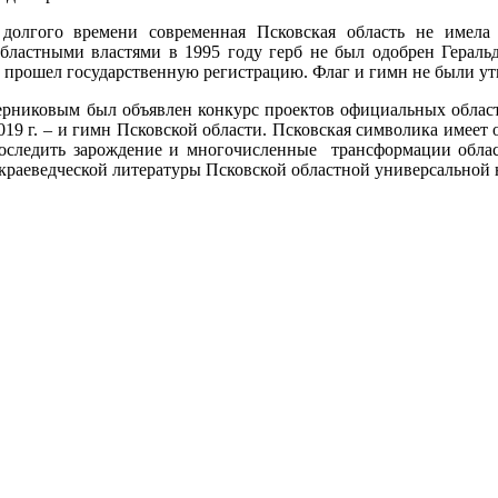
долгого времени современная Псковская область не имела
ластными властями в 1995 году герб не был одобрен Гераль
е прошел государственную регистрацию. Флаг и гимн не были ут
ерниковым был объявлен конкурс проектов официальных областн
2019 г. – и гимн Псковской области. Псковская символика имеет
Проследить зарождение и многочисленные трансформации обла
краеведческой литературы Псковской областной универсальной 