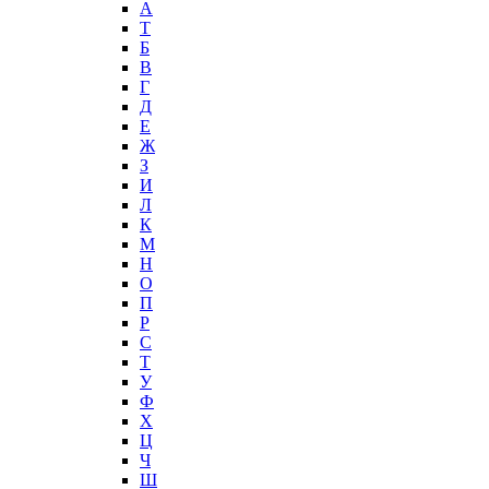
А
T
Б
В
Г
Д
Е
Ж
З
И
Л
К
М
Н
О
П
Р
С
Т
У
Ф
Х
Ц
Ч
Ш