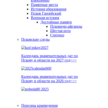
влюблённо
Памятные места
История образования
Псков Ганзейский
Военная история
Достойные памяти
Псковичи-афганцы
Шестая рота
Спецназ
Псковские следы
Календарь знаменательных дат по
Пскову и области на 2027 год>>>
Календарь знаменательных дат по
Пскову и области на 2026 год>>>
Персоны краеведения