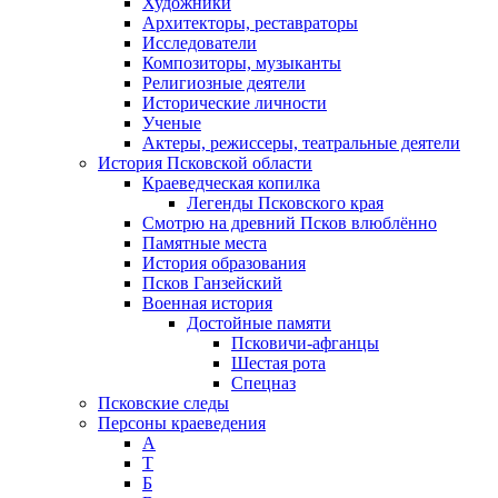
Художники
Архитекторы, реставраторы
Исследователи
Композиторы, музыканты
Религиозные деятели
Исторические личности
Ученые
Актеры, режиссеры, театральные деятели
История Псковской области
Краеведческая копилка
Легенды Псковского края
Смотрю на древний Псков влюблённо
Памятные места
История образования
Псков Ганзейский
Военная история
Достойные памяти
Псковичи-афганцы
Шестая рота
Спецназ
Псковские следы
Персоны краеведения
А
T
Б