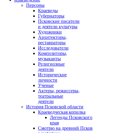
Персоны
Краеведы
Губернаторы
Псковские писатели
и деятели культуры
Художники
Архитекторы,
реставраторы
Исследователи
Композиторы,
музыканты
Религиозные
деятели
Исторические
личности
Ученые
Актеры, режиссеры,
театральные
деятели
История Псковской области
Краеведческая копилка
Легенды Псковского
края
Смотрю на древний Псков