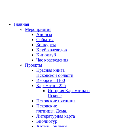
Главная
Мероприятия
Анонсы
События
Конкурсы
Клуб краеведов
Киноклуб
Час краеведения
Проекты
Красная книга
Псковской области
Изборск - 1160
Карамзин - 255
История Карамзина о
Пскове
Псковские пятницы
Псковские
пятницы. Дома.
Литературная карта
Библиотур
Архив - онлайн