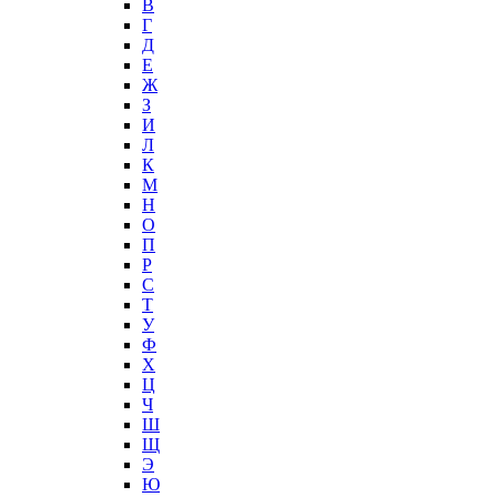
В
Г
Д
Е
Ж
З
И
Л
К
М
Н
О
П
Р
С
Т
У
Ф
Х
Ц
Ч
Ш
Щ
Э
Ю