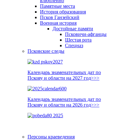
влюблённо
Памятные места
История образования
Псков Ганзейский
Военная история
Достойные памяти
Псковичи-афганцы
Шестая рота
Спецназ
Псковские следы
Календарь знаменательных дат по
Пскову и области на 2027 год>>>
Календарь знаменательных дат по
Пскову и области на 2026 год>>>
Персоны краеведения