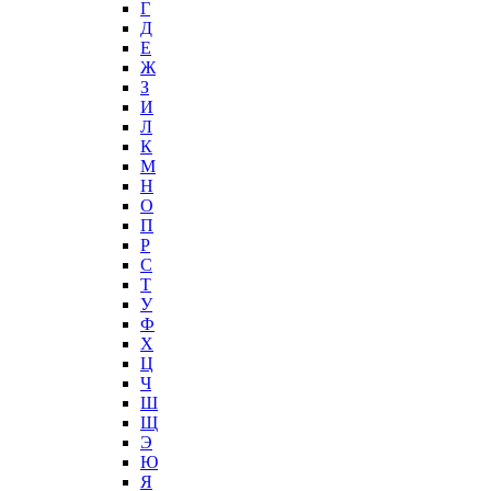
Г
Д
Е
Ж
З
И
Л
К
М
Н
О
П
Р
С
Т
У
Ф
Х
Ц
Ч
Ш
Щ
Э
Ю
Я