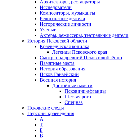
Архитекторы, реставраторы
Исследователи
Композиторы, музыканты
Религиозные деятели
Исторические личности
Ученые
Актеры, режиссеры, театральные деятели
История Псковской области
Краеведческая копилка
Легенды Псковского края
Смотрю на древний Псков влюблённо
Памятные места
История образования
Псков Ганзейский
Военная история
Достойные памяти
Псковичи-афганцы
Шестая рота
Спецназ
Псковские следы
Персоны краеведения
А
T
Б
В