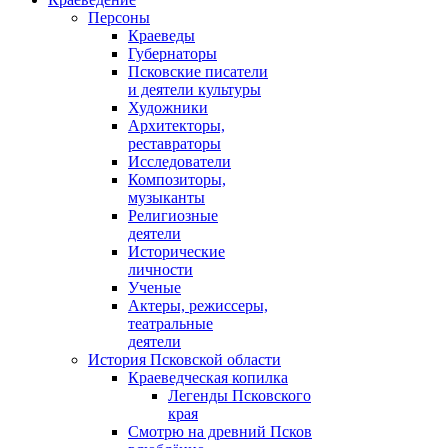
Персоны
Краеведы
Губернаторы
Псковские писатели
и деятели культуры
Художники
Архитекторы,
реставраторы
Исследователи
Композиторы,
музыканты
Религиозные
деятели
Исторические
личности
Ученые
Актеры, режиссеры,
театральные
деятели
История Псковской области
Краеведческая копилка
Легенды Псковского
края
Смотрю на древний Псков