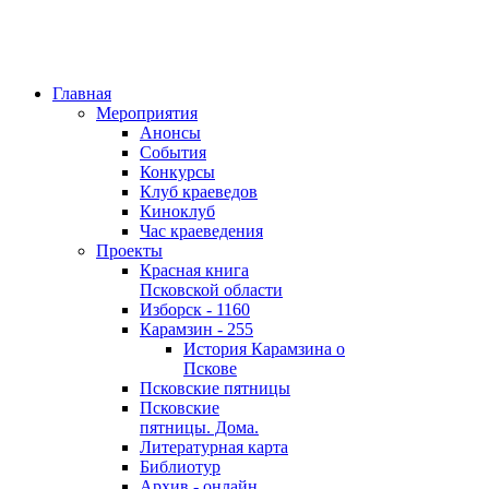
Главная
Мероприятия
Анонсы
События
Конкурсы
Клуб краеведов
Киноклуб
Час краеведения
Проекты
Красная книга
Псковской области
Изборск - 1160
Карамзин - 255
История Карамзина о
Пскове
Псковские пятницы
Псковские
пятницы. Дома.
Литературная карта
Библиотур
Архив - онлайн