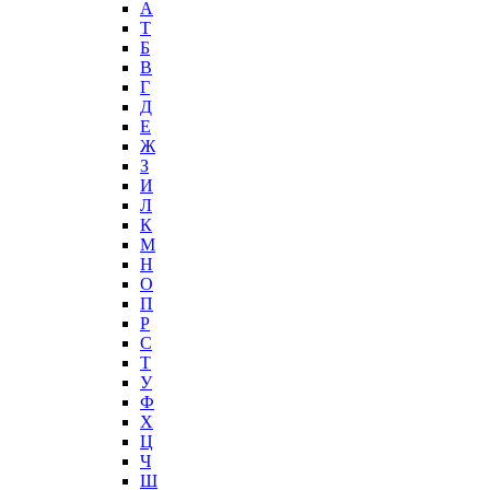
А
T
Б
В
Г
Д
Е
Ж
З
И
Л
К
М
Н
О
П
Р
С
Т
У
Ф
Х
Ц
Ч
Ш