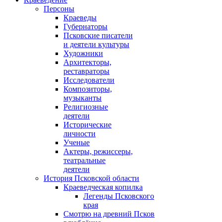
Персоны
Краеведы
Губернаторы
Псковские писатели
и деятели культуры
Художники
Архитекторы,
реставраторы
Исследователи
Композиторы,
музыканты
Религиозные
деятели
Исторические
личности
Ученые
Актеры, режиссеры,
театральные
деятели
История Псковской области
Краеведческая копилка
Легенды Псковского
края
Смотрю на древний Псков