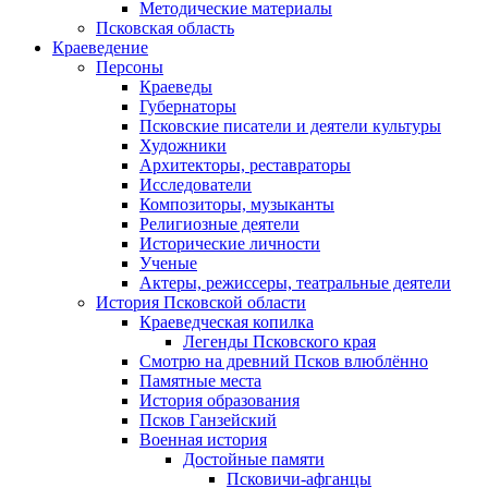
Методические материалы
Псковская область
Краеведение
Персоны
Краеведы
Губернаторы
Псковские писатели и деятели культуры
Художники
Архитекторы, реставраторы
Исследователи
Композиторы, музыканты
Религиозные деятели
Исторические личности
Ученые
Актеры, режиссеры, театральные деятели
История Псковской области
Краеведческая копилка
Легенды Псковского края
Смотрю на древний Псков влюблённо
Памятные места
История образования
Псков Ганзейский
Военная история
Достойные памяти
Псковичи-афганцы