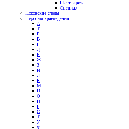
Шестая рота
Спецназ
Псковские следы
Персоны краеведения
А
T
Б
В
Г
Д
Е
Ж
З
И
Л
К
М
Н
О
П
Р
С
Т
У
Ф