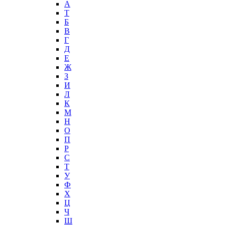
А
T
Б
В
Г
Д
Е
Ж
З
И
Л
К
М
Н
О
П
Р
С
Т
У
Ф
Х
Ц
Ч
Ш