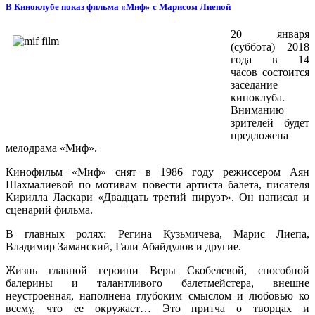
В Киноклубе показ фильма «Миф» с Марисом Лиепой
20 января
(суббота) 2018
года в 14
часов состоится
заседание
киноклуба.
Вниманию
зрителей будет
предложена
мелодрама «Миф».
Кинофильм «Миф» снят в 1986 году режиссером Аян
Шахмалиевой по мотивам повести артиста балета, писателя
Кирилла Ласкари «Двадцать третий пируэт». Он написал и
сценарий фильма.
В главных ролях: Регина Кузьмичева, Марис Лиепа,
Владимир Заманский, Гали Абайдулов и другие.
Жизнь главной героини Веры Скобелевой, способной
балерины и талантливого балетмейстера, внешне
неустроенная, наполнена глубоким смыслом и любовью ко
всему, что ее окружает… Это притча о творцах и