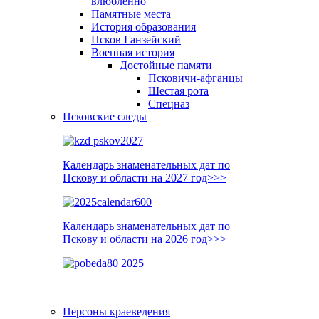
влюблённо
Памятные места
История образования
Псков Ганзейский
Военная история
Достойные памяти
Псковичи-афганцы
Шестая рота
Спецназ
Псковские следы
Календарь знаменательных дат по
Пскову и области на 2027 год>>>
Календарь знаменательных дат по
Пскову и области на 2026 год>>>
Персоны краеведения