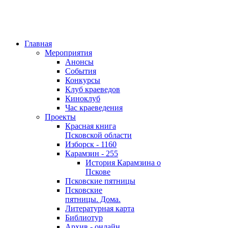
Главная
Мероприятия
Анонсы
События
Конкурсы
Клуб краеведов
Киноклуб
Час краеведения
Проекты
Красная книга
Псковской области
Изборск - 1160
Карамзин - 255
История Карамзина о
Пскове
Псковские пятницы
Псковские
пятницы. Дома.
Литературная карта
Библиотур
Архив - онлайн