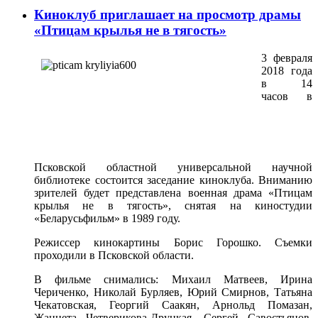
Киноклуб приглашает на просмотр драмы
«Птицам крылья не в тягость»
3 февраля
2018 года
в 14
часов в
Псковской областной универсальной научной
библиотеке состоится заседание киноклуба. Вниманию
зрителей будет представлена военная драма «Птицам
крылья не в тягость», снятая на киностудии
«Беларусьфильм» в 1989 году.
Режиссер кинокартины Борис Горошко. Съемки
проходили в Псковской области.
В фильме снимались: Михаил Матвеев, Ирина
Чериченко, Николай Бурляев, Юрий Смирнов, Татьяна
Чекатовская, Георгий Саакян, Арнольд Помазан,
Жаннета Четверикова-Друцкая, Сергей Савостьянов,