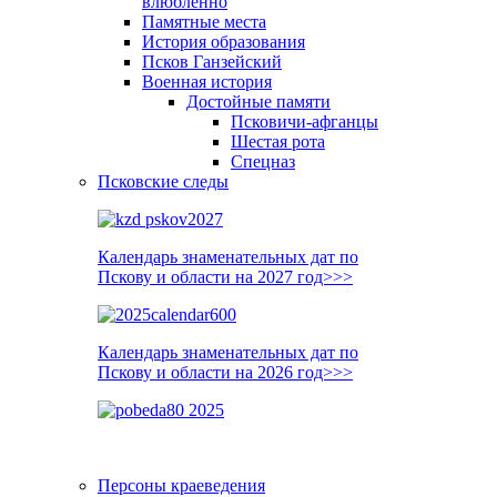
влюблённо
Памятные места
История образования
Псков Ганзейский
Военная история
Достойные памяти
Псковичи-афганцы
Шестая рота
Спецназ
Псковские следы
Календарь знаменательных дат по
Пскову и области на 2027 год>>>
Календарь знаменательных дат по
Пскову и области на 2026 год>>>
Персоны краеведения