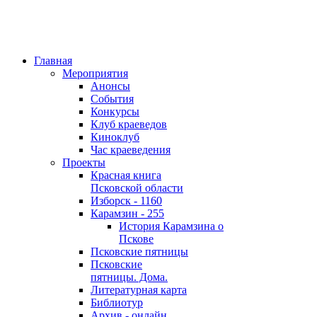
Главная
Мероприятия
Анонсы
События
Конкурсы
Клуб краеведов
Киноклуб
Час краеведения
Проекты
Красная книга
Псковской области
Изборск - 1160
Карамзин - 255
История Карамзина о
Пскове
Псковские пятницы
Псковские
пятницы. Дома.
Литературная карта
Библиотур
Архив - онлайн