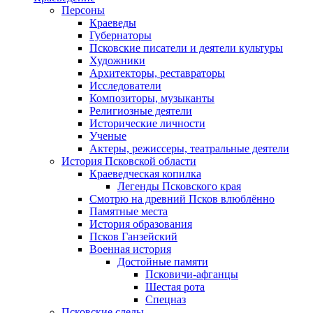
Персоны
Краеведы
Губернаторы
Псковские писатели и деятели культуры
Художники
Архитекторы, реставраторы
Исследователи
Композиторы, музыканты
Религиозные деятели
Исторические личности
Ученые
Актеры, режиссеры, театральные деятели
История Псковской области
Краеведческая копилка
Легенды Псковского края
Смотрю на древний Псков влюблённо
Памятные места
История образования
Псков Ганзейский
Военная история
Достойные памяти
Псковичи-афганцы
Шестая рота
Спецназ
Псковские следы