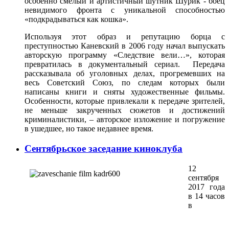
особенно смелый и артистичный шутник Шурик - боец
невидимого фронта с уникальной способностью
«подкрадываться как кошка».
Используя этот образ и репутацию борца с
преступностью Каневский в 2006 году начал выпускать
авторскую программу «Следствие вели…», которая
превратилась в документальный сериал. Передача
рассказывала об уголовных делах, прогремевших на
весь Советский Союз, по следам которых были
написаны книги и сняты художественные фильмы.
Особенности, которые привлекали к передаче зрителей,
не меньше закрученных сюжетов и достижений
криминалистики, – авторское изложение и погружение
в ушедшее, но такое недавнее время.
Сентябрьское заседание киноклуба
12
сентября
2017 года
в 14 часов
в