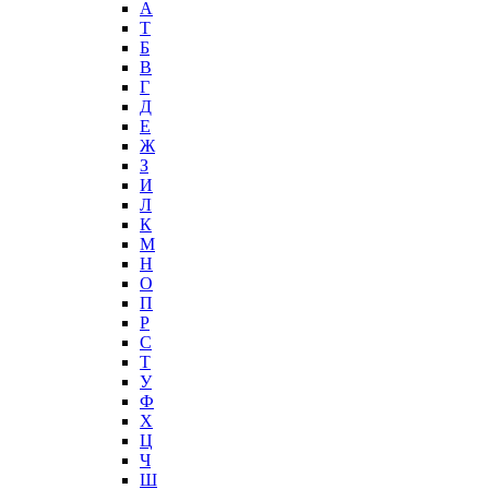
А
T
Б
В
Г
Д
Е
Ж
З
И
Л
К
М
Н
О
П
Р
С
Т
У
Ф
Х
Ц
Ч
Ш