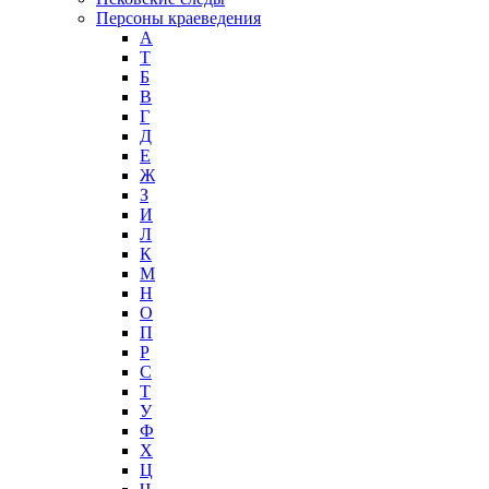
Персоны краеведения
А
T
Б
В
Г
Д
Е
Ж
З
И
Л
К
М
Н
О
П
Р
С
Т
У
Ф
Х
Ц