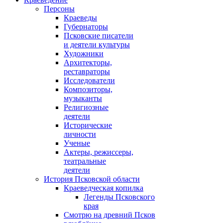
Персоны
Краеведы
Губернаторы
Псковские писатели
и деятели культуры
Художники
Архитекторы,
реставраторы
Исследователи
Композиторы,
музыканты
Религиозные
деятели
Исторические
личности
Ученые
Актеры, режиссеры,
театральные
деятели
История Псковской области
Краеведческая копилка
Легенды Псковского
края
Смотрю на древний Псков