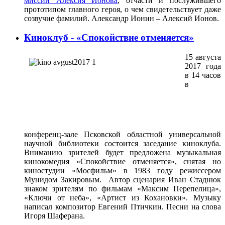
миссии Алексия Ионова
, отчасти и послужившего
прототипом главного героя, о чем свидетельствует даже
созвучие фамилий. Александр Ионин – Алексий Ионов.
Киноклуб - «Спокойствие отменяется»
15 августа
2017 года
в 14 часов
в
конференц-зале Псковской областной универсальной
научной библиотеки состоится заседание киноклуба.
Вниманию зрителей будет предложена музыкальная
кинокомедия «Спокойствие отменяется», снятая но
киностудии «Мосфильм» в 1983 году режиссером
Мунидом Закировым. Автор сценария Иван Стаднюк
знаком зрителям по фильмам «Максим Перепелица»,
«Ключи от неба», «Артист из Кохановки». Музыку
написал композитор Евгений Птичкин. Песни на слова
Игоря Шаферана.