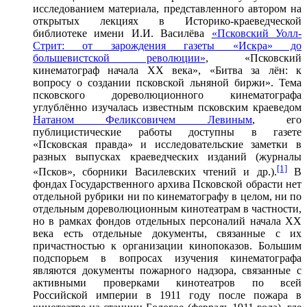
исследованием материала, представленного автором на
открытых лекциях в Историко-краеведческой
библиотеке имени И.И. Василёва
«Псковский Уолл-
Стрит: от зарождения газеты «Искра» до
большевистской революции»
, «Псковский
кинематограф начала ХХ века», «Битва за лён: к
вопросу о создании псковской льняной биржи». Тема
псковского дореволюционного кинематографа
углублённо изучалась известным псковским краеведом
Натаном Феликсовичем Левиным
, его
публицистические работы доступны в газете
«Псковская правда» и исследовательские заметки в
разных выпусках краеведческих изданий (журналы
[1]
«Псков», сборники Василевских чтений и др.).
В
фондах Государственного архива Псковской обрасти нет
отдельной рубрики ни по кинематографу в целом, ни по
отдельным дореволюционным кинотеатрам в частности,
но в рамках фондов отдельных персоналий начала ХХ
века есть отдельные документы, связанные с их
причастностью к организации кинопоказов. Большим
подспорьем в вопросах изучения кинематографа
являются документы пожарного надзора, связанные с
активными проверками кинотеатров по всей
Российской империи в 1911 году после пожара в