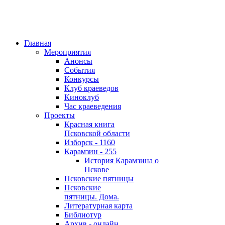
Главная
Мероприятия
Анонсы
События
Конкурсы
Клуб краеведов
Киноклуб
Час краеведения
Проекты
Красная книга
Псковской области
Изборск - 1160
Карамзин - 255
История Карамзина о
Пскове
Псковские пятницы
Псковские
пятницы. Дома.
Литературная карта
Библиотур
Архив - онлайн