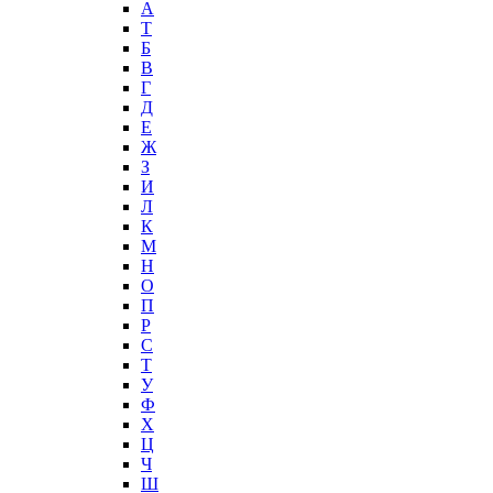
А
T
Б
В
Г
Д
Е
Ж
З
И
Л
К
М
Н
О
П
Р
С
Т
У
Ф
Х
Ц
Ч
Ш