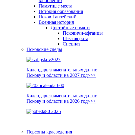
влюблённо
Памятные места
История образования
Псков Ганзейский
Военная история
Достойные памяти
Псковичи-афганцы
Шестая рота
Спецназ
Псковские следы
Календарь знаменательных дат по
Пскову и области на 2027 год>>>
Календарь знаменательных дат по
Пскову и области на 2026 год>>>
Персоны краеведения