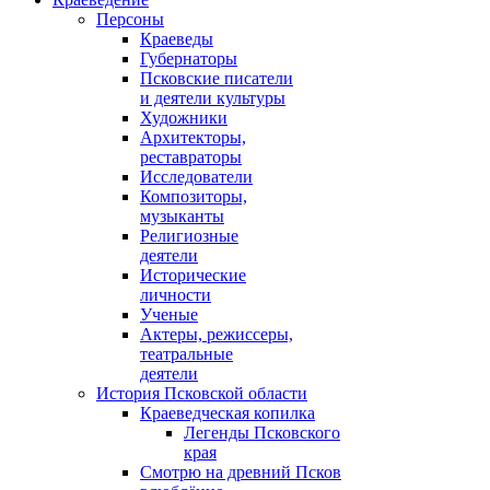
Персоны
Краеведы
Губернаторы
Псковские писатели
и деятели культуры
Художники
Архитекторы,
реставраторы
Исследователи
Композиторы,
музыканты
Религиозные
деятели
Исторические
личности
Ученые
Актеры, режиссеры,
театральные
деятели
История Псковской области
Краеведческая копилка
Легенды Псковского
края
Смотрю на древний Псков