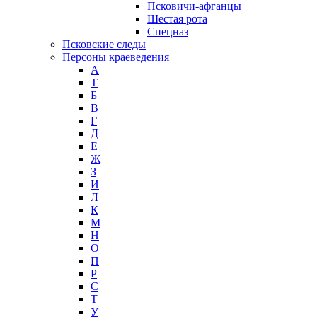
Псковичи-афганцы
Шестая рота
Спецназ
Псковские следы
Персоны краеведения
А
T
Б
В
Г
Д
Е
Ж
З
И
Л
К
М
Н
О
П
Р
С
Т
У