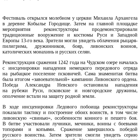
Фестиваль открылся молебном у церкви Михаила Архангела
в деревне Кобылье Городище. Затем на главной площадке
мероприятия реконструкторы продемонстрировали
традиционные вооружение и костюмы Руси и Западной
Европы 13-го века. Зрители могли увидеть облачения рыцаря-
пилигрима, дружинников, бояр, ливонских воинов,
католических монахинь и русских селян.
Реконструкция сражения 1242 года на Чудском озере началась
с инсценировки нападения немецкого передового отряда
на рыбацкое поселение псковичей. Сама знаменитая битва
была итогом «завоевательной» кампании Ливонского ордена.
Победа Александра Невского остановила нападения
на рубежи Руси, псковские и новгородские дружины,
ополчение встали на защиту родной земли.
В ходе инсценировки Ледового побоища реконструкторы
показали тактику и построение обоих воинств, в том числе
ливонскую «свинью», особенности конного и пешего боя.
В битве участвовали лучники, мечники, воины с боевыми
топорами и копьями. Сражение завершилось победой
русского воинства. Затем зрители смогли увидеть серию