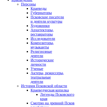
Персоны
Краеведы
Губернаторы
Псковские писатели
и деятели культуры
Художники
Архитекторы,
реставраторы
Исследователи
Композиторы,
музыканты
Религиозные
деятели
Исторические
личности
Ученые
Актеры, режиссеры,
театральные
деятели
История Псковской области
Краеведческая копилка
Легенды Псковского
края
Смотрю на древний Псков