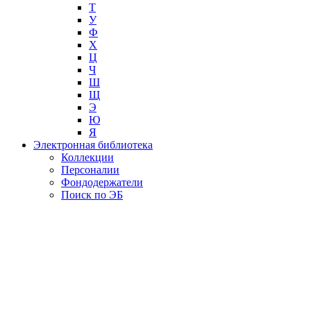
Т
У
Ф
Х
Ц
Ч
Ш
Щ
Э
Ю
Я
Электронная библиотека
Коллекции
Персоналии
Фондодержатели
Поиск по ЭБ