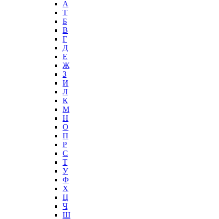
А
T
Б
В
Г
Д
Е
Ж
З
И
Л
К
М
Н
О
П
Р
С
Т
У
Ф
Х
Ц
Ч
Ш