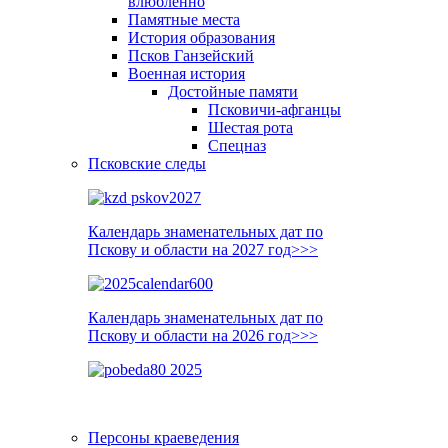
влюблённо
Памятные места
История образования
Псков Ганзейский
Военная история
Достойные памяти
Псковичи-афганцы
Шестая рота
Спецназ
Псковские следы
Календарь знаменательных дат по
Пскову и области на 2027 год>>>
Календарь знаменательных дат по
Пскову и области на 2026 год>>>
Персоны краеведения