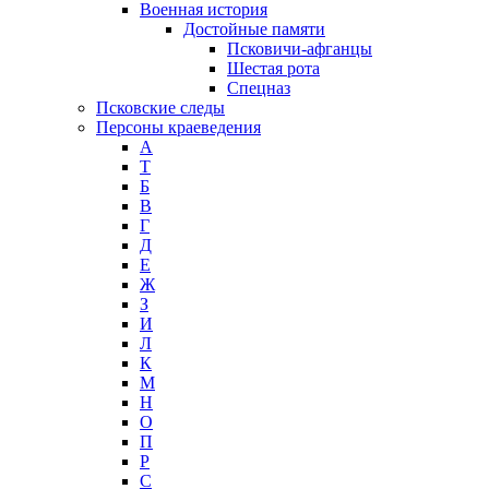
Военная история
Достойные памяти
Псковичи-афганцы
Шестая рота
Спецназ
Псковские следы
Персоны краеведения
А
T
Б
В
Г
Д
Е
Ж
З
И
Л
К
М
Н
О
П
Р
С