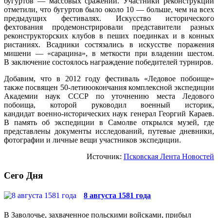
бугуртов — массовых сражений. Участники реконструкции
отметили, что бугуртов было около 10 — больше, чем на всех
предыдущих фестивалях. Искусство исторического
фехтования продемонстрировали представители разных
реконструкторских клубов в пеших поединках и в конных
ристаниях. Всадники состязались в искусстве поражения
мишени — «сарацина», в меткости при владении шестом.
В заключение состоялось награждение победителей турниров.
Добавим, что в 2012 году фестиваль «Ледовое побоище»
также посвящен 50-летиюокончания комплексной экспедиции
Академии наук СССР по уточнению места Ледового
побоища, которой руководил военный историк,
кандидат военно-исторических наук генерал Георгий Караев.
В память об экспедиции в Самолве открылся музей, где
представлены документы исследований, путевые дневники,
фотографии и личные вещи участников экспедиции.
Источник:
Псковская Лента Новостей
Сего Дня
8 августа 1581 года
В Заволочье, захваченное польскими войсками, прибыл