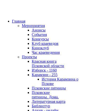
Главная
Мероприятия
Анонсы
События
Конкурсы
Клуб краеведов
Киноклуб
Час краеведения
Проекты
Красная книга
Псковской области
Изборск - 1160
Карамзин - 255
История Карамзина о
Пскове
Псковские пятницы
Псковские
пятницы. Дома.
Литературная карта
Библиотур
Архив - онлайн