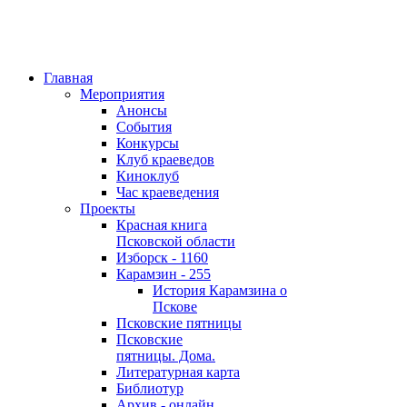
Главная
Мероприятия
Анонсы
События
Конкурсы
Клуб краеведов
Киноклуб
Час краеведения
Проекты
Красная книга
Псковской области
Изборск - 1160
Карамзин - 255
История Карамзина о
Пскове
Псковские пятницы
Псковские
пятницы. Дома.
Литературная карта
Библиотур
Архив - онлайн