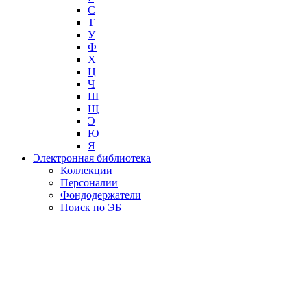
С
Т
У
Ф
Х
Ц
Ч
Ш
Щ
Э
Ю
Я
Электронная библиотека
Коллекции
Персоналии
Фондодержатели
Поиск по ЭБ