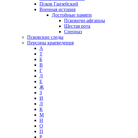
Псков Ганзейский
Военная история
Достойные памяти
Псковичи-афганцы
Шестая рота
Спецназ
Псковские следы
Персоны краеведения
А
T
Б
В
Г
Д
Е
Ж
З
И
Л
К
М
Н
О
П
Р