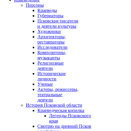
Персоны
Краеведы
Губернаторы
Псковские писатели
и деятели культуры
Художники
Архитекторы,
реставраторы
Исследователи
Композиторы,
музыканты
Религиозные
деятели
Исторические
личности
Ученые
Актеры, режиссеры,
театральные
деятели
История Псковской области
Краеведческая копилка
Легенды Псковского
края
Смотрю на древний Псков