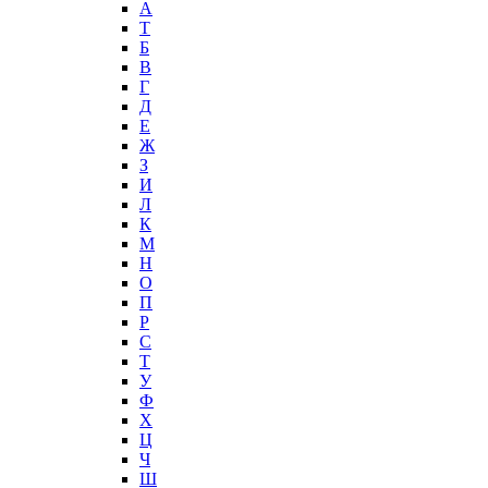
А
T
Б
В
Г
Д
Е
Ж
З
И
Л
К
М
Н
О
П
Р
С
Т
У
Ф
Х
Ц
Ч
Ш