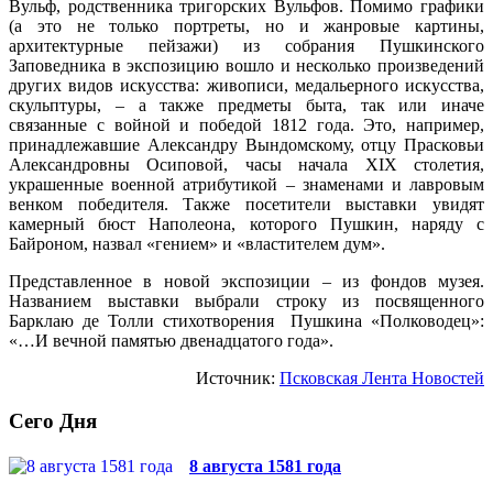
Вульф, родственника тригорских Вульфов. Помимо графики
(а это не только портреты, но и жанровые картины,
архитектурные пейзажи) из собрания Пушкинского
Заповедника в экспозицию вошло и несколько произведений
других видов искусства: живописи, медальерного искусства,
скульптуры, – а также предметы быта, так или иначе
связанные с войной и победой 1812 года. Это, например,
принадлежавшие Александру Вындомскому, отцу Прасковьи
Александровны Осиповой, часы начала XIX столетия,
украшенные военной атрибутикой – знаменами и лавровым
венком победителя. Также посетители выставки увидят
камерный бюст Наполеона, которого Пушкин, наряду с
Байроном, назвал «гением» и «властителем дум».
Представленное в новой экспозиции – из фондов музея.
Названием выставки выбрали строку из посвященного
Барклаю де Толли стихотворения Пушкина «Полководец»:
«…И вечной памятью двенадцатого года».
Источник:
Псковская Лента Новостей
Сего Дня
8 августа 1581 года