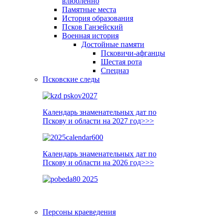
влюблённо
Памятные места
История образования
Псков Ганзейский
Военная история
Достойные памяти
Псковичи-афганцы
Шестая рота
Спецназ
Псковские следы
Календарь знаменательных дат по
Пскову и области на 2027 год>>>
Календарь знаменательных дат по
Пскову и области на 2026 год>>>
Персоны краеведения