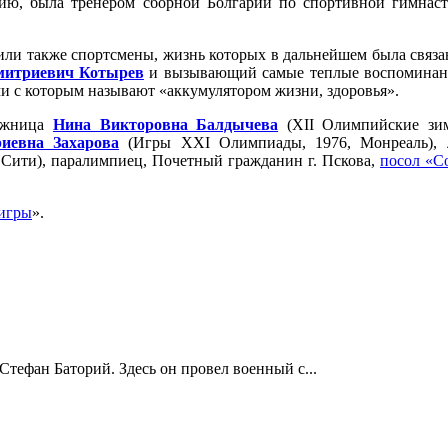
рию, была тренером сборной Болгарии по спортивной гимнаст
ли также спортсмены, жизнь которых в дальнейшем была связа
митриевич Котырев
и вызывающий самые теплые воспоминани
чи с которым называют «аккумулятором жизни, здоровья».
лыжница
Нина Викторовна Балдычева
(XII Олимпийские зим
иевна Захарова
(Игры XXI Олимпиады, 1976, Монреаль)
Сити), паралимпиец, Почетный гражданин г. Пскова,
посол «С
игры
».
Стефан Баторий. Здесь он провел военный с...