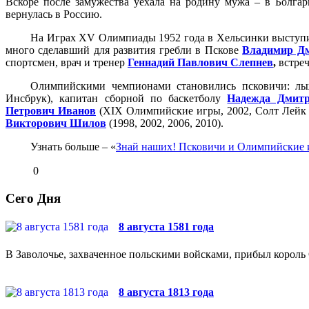
Вскоре после замужества уехала на родину мужа – в Болга
вернулась в Россию.
На Играх XV Олимпиады 1952 года в Хельсинки выступи
много сделавший для развития гребли в Пскове
Владимир Д
спортсмен, врач и тренер
Геннадий Павлович Слепнев
,
встре
Олимпийскими чемпионами становились псковичи: 
Инсбрук), капитан сборной по баскетболу
Надежда Дмитр
Петрович Иванов
(XIX Олимпийские игры, 2002, Солт Лейк 
Викторович Шилов
(1998, 2002, 2006, 2010).
Узнать больше – «
Знай наших! Псковичи и Олимпийские 
0
Сего Дня
8 августа 1581 года
В Заволочье, захваченное польскими войсками, прибыл король 
8 августа 1813 года