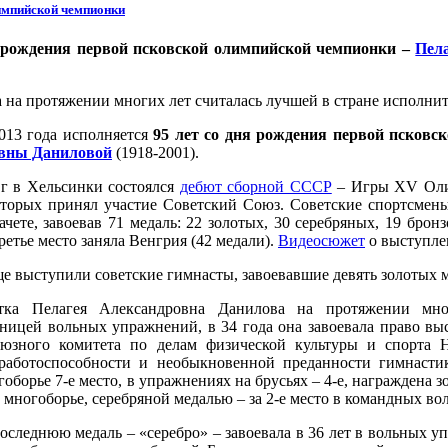
лимпийской чемпионки
я рождения первой псковской олимпийской чемпионки –
Пел
 на протяжении многих лет считалась лучшей в стране исполн
2013 года исполняется
95 лет со дня рождения первой псков
вны Даниловой
(1918-2001).
 г в Хельсинки состоялся
дебют сборной СССР
– Игры XV Оли
оторых принял участие Советский Союз. Советские спортсмен
ачете, завоевав 71 медаль: 22 золотых, 30 серебряных, 19 бро
третье место заняла Венгрия (42 медали).
Видеосюжет
о выступле
е выступили советские гимнасты, завоевавшие девять золотых 
тка Пелагея Александровна Данилова на протяжении мно
ницей вольных упражнений, в 34 года она завоевала право выс
оюзного комитета по делам физической культуры и спорта Н
 работоспособности и необыкновенной преданности гимнаст
гоборье 7-е место, в упражнениях на брусьях – 4-е, награждена 
 многоборье, серебряной медалью – за 2-е место в командных в
оследнюю медаль – «серебро» – завоевала в 36 лет в вольных 