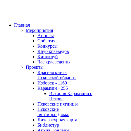
Главная
Мероприятия
Анонсы
События
Конкурсы
Клуб краеведов
Киноклуб
Час краеведения
Проекты
Красная книга
Псковской области
Изборск - 1160
Карамзин - 255
История Карамзина о
Пскове
Псковские пятницы
Псковские
пятницы. Дома.
Литературная карта
Библиотур
Архив - онлайн