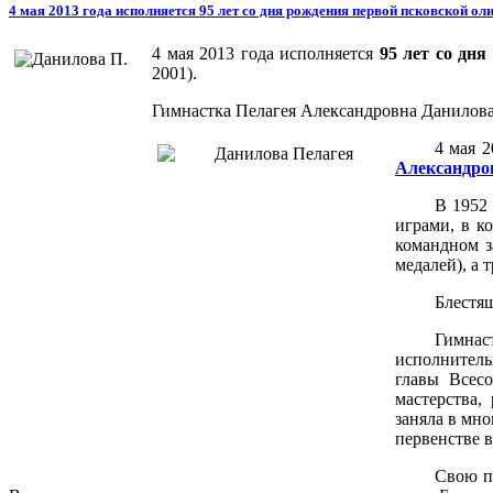
4 мая 2013 года исполняется 95 лет со дня рождения первой псковской о
4 мая 2013 года исполняется
95 лет со дн
2001).
Гимнастка Пелагея Александровна Данилова
4 мая 
Александро
В 1952
играми, в к
командном з
медалей), а 
Блестящ
Гимнас
исполнитель
главы Всес
мастерства,
заняла в мно
первенстве в
Свою п