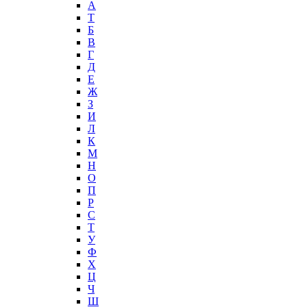
А
T
Б
В
Г
Д
Е
Ж
З
И
Л
К
М
Н
О
П
Р
С
Т
У
Ф
Х
Ц
Ч
Ш