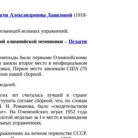
агеи Александровны Даниловой
(1918-
ительницей вольных упражнений.
ской олимпийской чемпионки –
Пелагеи
мпиады были первыми Олимпийскими
ы заняли второе место в неофициальном
нзовых. Первое место завоевали США (76
нии нашей сборной.
медалей.
гих лет считалась лучшей в стране
тупить составе сборной, что, по словам
. Н. Романова, было «свидетельством
ике». На Олимпийских играх 1952 года
золотой медалью за 1-е место в командном
ольных упражнениях.
упражнениях на личном первенстве СССР.