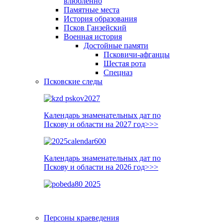
влюблённо
Памятные места
История образования
Псков Ганзейский
Военная история
Достойные памяти
Псковичи-афганцы
Шестая рота
Спецназ
Псковские следы
Календарь знаменательных дат по
Пскову и области на 2027 год>>>
Календарь знаменательных дат по
Пскову и области на 2026 год>>>
Персоны краеведения