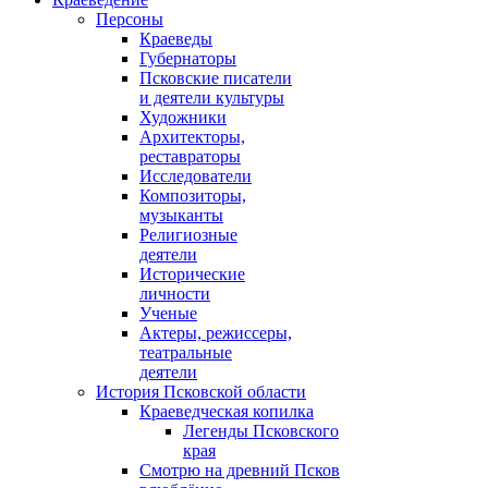
Персоны
Краеведы
Губернаторы
Псковские писатели
и деятели культуры
Художники
Архитекторы,
реставраторы
Исследователи
Композиторы,
музыканты
Религиозные
деятели
Исторические
личности
Ученые
Актеры, режиссеры,
театральные
деятели
История Псковской области
Краеведческая копилка
Легенды Псковского
края
Смотрю на древний Псков