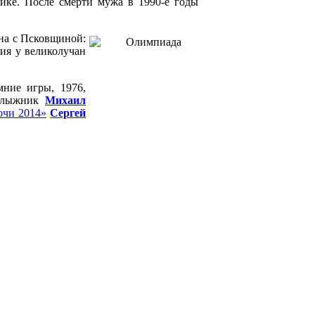
ике. После смерти мужа в 1990-е годы
на с Псковщиной:
я у великолучан
ние игры, 1976,
, лыжник
Михаил
очи 2014»
Сергей